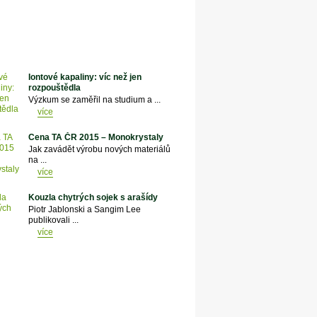
Iontové kapaliny: víc než jen
rozpouštědla
Výzkum se zaměřil na studium a ...
více
Cena TA ČR 2015 – Monokrystaly
Jak zavádět výrobu nových materiálů
na ...
více
Kouzla chytrých sojek s arašídy
Piotr Jablonski a Sangim Lee
publikovali ...
více