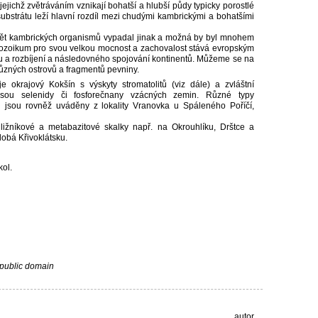
 jejichž zvětráváním vznikají bohatší a hlubší půdy typicky porostlé
ubstrátu leží hlavní rozdíl mezi chudými kambrickými a bohatšími
svět kambrických organismů vypadal jinak a možná by byl mnohem
rozoikum pro svou velkou mocnost a zachovalost stává evropským
stu a rozbíjení a následovného spojování kontinentů. Můžeme se na
různých ostrovů a fragmentů pevniny.
 je okrajový Kokšín s výskyty stromatolitů (viz dále) a zvláštní
 jsou selenidy či fosforečnany vzácných zemin. Různé typy
ů jsou rovněž uváděny z lokality Vranovka u Spáleného Poříčí,
ližníkové a metabazitové skalky např. na Okrouhlíku, Drštce a
dobá Křivoklátsku.
ol.
 public domain
autor