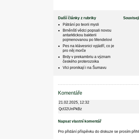
Další články z rubriky
Souvisej
Pátrání po teorii mysli
Brněnští vědci popsali novou
antarktickou bakterii
pojmenovanou po Mendelovi
Pes na klávesnici vyjádří, co je
pro něj morče
Brdy v prekambriu a význam
českého proterozoika
Vlci pronikají i na Šumavu
Komentáře
21.02.2025, 12:32
QcfJ2UnPkBz
Napsat vlastní komentář
Pro přidání příspěvku do diskuze se prosím při