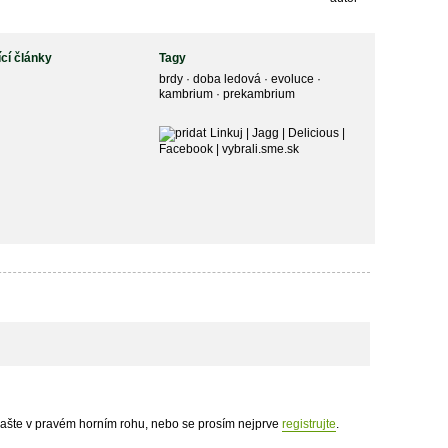
ící články
Tagy
brdy
·
doba ledová
·
evoluce
·
kambrium
·
prekambrium
Linkuj
|
Jagg
|
Delicious
|
Facebook
|
vybrali.sme.sk
hlašte v pravém horním rohu, nebo se prosím nejprve
registrujte
.