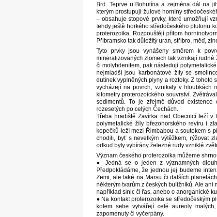
Brd. Teprve u Bohutína a zejména dál na ji
kterým prostupují žulové horniny středočeské
– obsahuje stopové prvky, které umožňují vzn
tehdy ještě horkého středočeského plutonu kol
proterozoika. Rozpouštějí přitom horninotvorn
Příbramsko tak důležitý uran, stříbro, měď, zine
Tyto prvky jsou vynášeny směrem k povr
mineralizovaných zlomech tak vznikají rudné ž
či molybdenitem, pak následují polymetalické
nejmladší jsou karbonátové žíly se smolin
dutinek vyplněných plyny a roztoky. Z tohoto s
vycházejí na povrch, vznikaly v hloubkách 
kilometry proterozoického souvrství. Zvětráv
sedimentů. To je zřejmě důvod existence d
rozesetých po celých Čechách.
Třeba hradiště Zavírka nad Obecnicí leží v
polymetalické žíly březohorského revíru i z
kopečků leží mezi Řimbabou a soutokem s př
chodili, byť s nevelkým výtěžkem, rýžovat z
odkud byly vybírány železné rudy vzniklé zvět
Význam českého proterozoika můžeme shrnou
● Jedná se o jeden z významných dlouhýc
Předpokládáme, že jednou jej budeme inten
Zemi, ale také na Marsu či dalších planetách
některým tvarům z českých buližníků. Ale ani 
například sinic či řas, anebo o anorganické ku
● Na kontakt proterozoika se středočeským p
kolem sebe vytvářejí celé aureoly malých,
zapomenuty či vyčerpány.