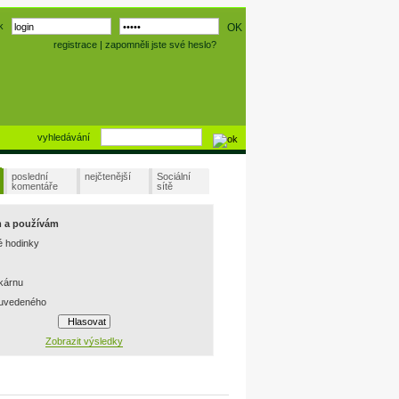
k
registrace
|
zapomněli jste své heslo?
vyhledávání
poslední
nejčtenější
Sociální
komentáře
sítě
m a používám
é hodinky
skárnu
 uvedeného
Zobrazit výsledky