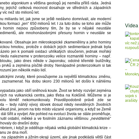
anebo algonkium a většina geologů jej neměla příliš ráda. Jedná
ny, jejichž celková mocnost dosahuje ve středních a západních
 víc než sto milionů let.
dnu miliardu let, jak jsme se ještě nedávno domnívali, ale moderní
kou formaci „jen“ 650 milionů let. I za tuto dobu se toho ale může
Videa
ch hornin nejsou způsobeny tím, že by se v nějaké neustále
 sedimentů, ale mnohonásobnými přesuny hornin v neustále se
ikované. Obsahuje jen mikroskopické zkameněliny a jeho horniny
ickou hmotou, protože v dobách jejich sedimentace jednak byla
házelo jen k pomalé oxidaci uhlíkatých sloučenin, jednak mořský
hledu nalezneme v proterozoiku velice rozmanité horniny – např.
o oblouku, jako dnes někde v Japonsku; odolné křemité buližníky,
 prvků a zejména písčité droby. Nenápadné proterozoikum si tak
rozumí jen několik málo lidí.
matickými zvraty, které považujeme za největší klimatickou změnu,
 zaznamenat. Na dobu skoro 230 milionů let došlo k náhlému
 vypadala jako obří sněhová koule. Život se tehdy rozvíjel zejména
ých na vulkanická centra, jako třeba na Kokšíně. Můžeme si je
 spolu téměř nekomunikovaly. Pravděpodobně právě zde se
ota – tedy náhlý vývoj stovek dosud nikdy neviděných životních
oněkud jiné, jenom na toto místo vázané organismy, a když se Země
dál šířit a vyvíjet. Ale pohled na evoluci života se stále proměňuje,
nutil ostatní, měkké a ve fosilním záznamu většinou „neviditelné“
chovaly do dnešní doby.
briem, i když je odděluje nějaká velká globální klimatická krize –
anu ze dna moří.
na západním a jižním okraji území, ale jinak podkládá větší část