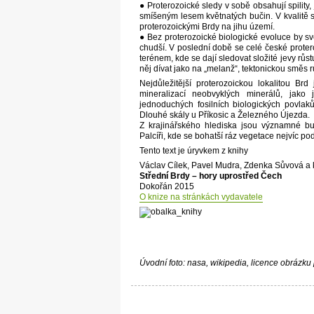
● Proterozoické sledy v sobě obsahují spility,
smíšeným lesem květnatých bučin. V kvalitě s
proterozoickými Brdy na jihu území.
● Bez proterozoické biologické evoluce by 
chudší. V poslední době se celé české prote
terénem, kde se dají sledovat složité jevy rů
něj dívat jako na „melanž“, tektonickou směs 
Nejdůležitější proterozoickou lokalitou Brd
mineralizací neobvyklých minerálů, jako
jednoduchých fosilních biologických povlak
Dlouhé skály u Příkosic a Železného Újezda.
Z krajinářského hlediska jsou významné bu
Palcíři, kde se bohatší ráz vegetace nejvíc po
Tento text je úryvkem z knihy
Václav Cílek, Pavel Mudra, Zdenka Sůvová a k
Střední Brdy – hory uprostřed Čech
Dokořán 2015
O knize na stránkách vydavatele
Úvodní foto: nasa, wikipedia, licence obrázku