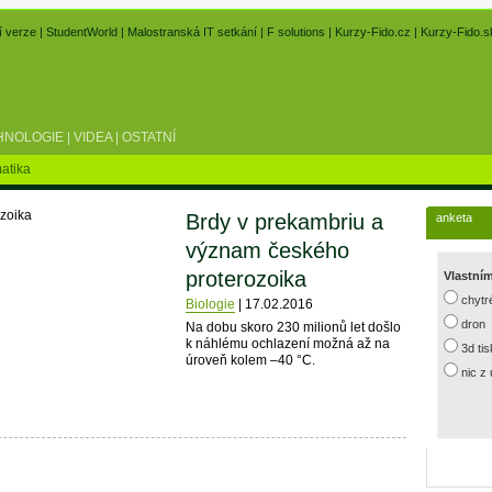
í verze
|
StudentWorld
|
Malostranská IT setkání
|
F solutions
|
Kurzy-Fido.cz
|
Kurzy-Fido.s
HNOLOGIE
|
VIDEA
|
OSTATNÍ
atika
Brdy v prekambriu a
anketa
význam českého
proterozoika
Vlastní
chytr
Biologie
|
17.02.2016
dron
Na dobu skoro 230 milionů let došlo
k náhlému ochlazení možná až na
3d ti
úroveň kolem –40 °C.
nic z