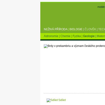
mobiln
NEŽIVÁ PŘÍRODA
|
BIOLOGIE
|
ČLOVĚK
|
TEC
Astronomie
|
Chemie
|
Fyzika
|
Geologie
|
Matem
Sdílet