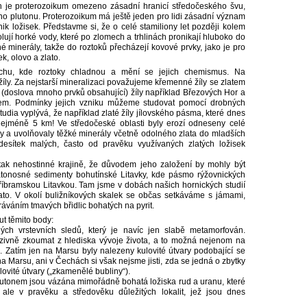
h je proterozoikum omezeno zásadní hranicí středočeského švu,
ho plutonu. Proterozoikum má ještě jeden pro lidi zásadní význam
ik ložisek. Představme si, že o celé stamiliony let později kolem
ují horké vody, které po zlomech a trhlinách pronikají hluboko do
é minerály, takže do roztoků přecházejí kovové prvky, jako je pro
k, olovo a zlato.
chu, kde roztoky chladnou a mění se jejich chemismus. Na
íly. Za nejstarší mineralizaci považujeme křemenné žíly se zlatem
 (doslova mnoho prvků obsahující) žíly například Březových Hor a
cem. Podmínky jejich vzniku můžeme studovat pomocí drobných
tudia vyplývá, že například zlaté žíly jílovského pásma, které dnes
nejméně 5 km! Ve středočeské oblasti byly erozí odneseny celé
aly a uvolňovaly těžké minerály včetně odolného zlata do mladších
esítek malých, často od pravěku využívaných zlatých ložisek
 tak nehostinné krajině, že důvodem jeho založení by mohly být
latonosné sedimenty bohutínské Litavky, kde pásmo rýžovnických
íbramskou Litavkou. Tam jsme v dobách našich hornických studií
lato. V okolí buližníkových skalek se občas setkáváme s jámami,
ráváním tmavých břidlic bohatých na pyrit.
t těmito body:
h vrstevních sledů, který je navíc jen slabě metamorfován.
zivně zkoumat z hlediska vývoje života, a to možná nejenom na
. Zatím jen na Marsu byly nalezeny kulovité útvary podobající se
na Marsu, ani v Čechách si však nejsme jisti, zda se jedná o zbytky
lovité útvary („zkamenělé bubliny“).
lutonem jsou vázána mimořádně bohatá ložiska rud a uranu, které
 ale v pravěku a středověku důležitých lokalit, jež jsou dnes