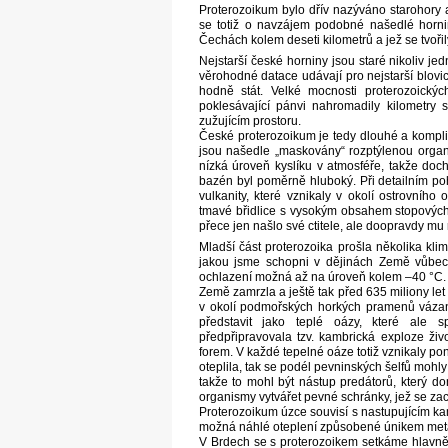
Proterozoikum bylo dřív nazýváno starohory 
se totiž o navzájem podobné našedlé horni
Čechách kolem deseti kilometrů a jež se tvořily
Nejstarší české horniny jsou staré nikoliv je
věrohodné datace udávají pro nejstarší blovic
hodně stát. Velké mocnosti proterozoický
poklesávající pánvi nahromadily kilometry
zužujícím prostoru.
České proterozoikum je tedy dlouhé a kompl
jsou našedle „maskovány“ rozptýlenou organ
nízká úroveň kyslíku v atmosféře, takže doc
bazén byl poměrně hluboký. Při detailním po
vulkanity, které vznikaly v okolí ostrovníh
tmavé břidlice s vysokým obsahem stopových
přece jen našlo své ctitele, ale doopravdy mu 
Mladší část proterozoika prošla několika kli
jakou jsme schopni v dějinách Země vůbec
ochlazení možná až na úroveň kolem –40 °C.
Země zamrzla a ještě tak před 635 miliony let
v okolí podmořských horkých pramenů vázan
představit jako teplé oázy, které ale
předpřipravovala tzv. kambrická exploze živ
forem. V každé tepelné oáze totiž vznikaly p
oteplila, tak se podél pevninských šelfů mohly 
takže to mohl být nástup predátorů, který do
organismy vytvářet pevné schránky, jež se za
Proterozoikum úzce souvisí s nastupujícím kam
možná náhlé oteplení způsobené únikem met
V Brdech se s proterozoikem setkáme hlavně 