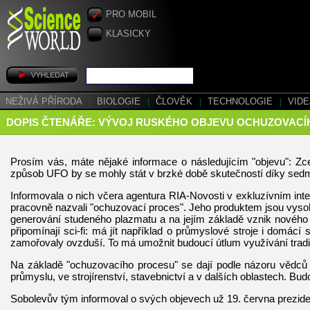
PRO MOBIL
KLASICKY
NEŽIVÁ PŘÍRODA
|
BIOLOGIE
|
ČLOVĚK
|
TECHNOLOGIE
|
VID
DOPIS ČTENÁŘE: VÝVOJ RUSKÉHO OBJEVU OCHUZOVAC
Prosím vás, máte nějaké informace o následujícím "objevu": Zcel
způsob UFO by se mohly stát v brzké době skutečností díky sedmi
Informovala o nich včera agentura RIA-Novosti v exkluzívním in
pracovně nazvali "ochuzovací proces". Jeho produktem jsou vyso
generování studeného plazmatu a na jejím základě vznik nového 
připomínají sci-fi: má jít například o průmyslové stroje i domácí
zamořovaly ovzduší. To má umožnit budoucí útlum využívání tradičn
Na základě "ochuzovacího procesu" se dají podle názoru vědců 
průmyslu, ve strojírenství, stavebnictví a v dalších oblastech. Bud
Sobolevův tým informoval o svých objevech už 19. června prezide