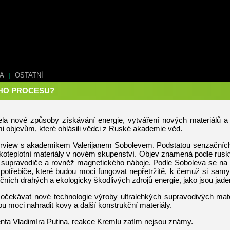
EA
|
OSTATNÍ
ÍHO PROCESU?
a nové způsoby získávání energie, vytváření nových materiálů a te
 objevům, které ohlásili vědci z Ruské akademie věd.
terview s akademikem Valerijanem Sobolevem. Podstatou senzačních o
koteplotní materiály v novém skupenství. Objev znamená podle ruský
supravodiče a rovněž magnetického náboje. Podle Soboleva se na zá
 spotřebiče, které budou moci fungovat nepřetržitě, k čemuž si samy
ích drahých a ekologicky škodlivých zdrojů energie, jako jsou jader
očekávat nové technologie výroby ultralehkých supravodivých mater
ou moci nahradit kovy a další konstrukční materiály.
nta Vladimíra Putina, reakce Kremlu zatím nejsou známy.