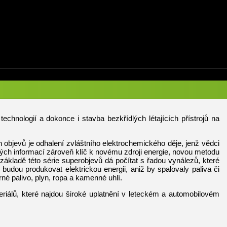
chnologií a dokonce i stavba bezkřídlých létajících přístrojů na
bjevů je odhalení zvláštního elektrochemického děje, jenž vědci
ch informací zároveň klíč k novému zdroji energie, novou metodu
kladě této série superobjevů dá počítat s řadou vynálezů, které
 budou produkovat elektrickou energii, aniž by spalovaly paliva či
né palivo, plyn, ropa a kamenné uhlí.
iálů, které najdou široké uplatnění v leteckém a automobilovém