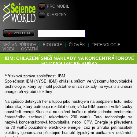
PRO MOBIL
KLASICKY
NEŽIVÁ PŘÍRODA
|
BIOLOGIE
|
ČLOVĚK
|
TECHNOLOGIE
|
VIDEA
|
OSTATNÍ
IBM: CHLAZENÍ SNÍŽÍ NÁKLADY NA KONCENTRÁTOROVÉ
FOTOVOLTAICKÉ BUŇKY
***tisková zpráva společnosti IBM
Společnost IBM (NYSE: IBM) ohlásila průlom ve výzkumu fotovoltaické
technologie, který by mohl podstatně snížit náklady na využití sluneční
energie při výrobě elektřiny.
Na způsob dětských her s lupou jako nástrojem na podpálení listu, nebo
táborníka, který potřebuje rozdělat oheň, vědci IBM pomocí velké čočky
soustředí energii Slunce a na solární buňku o ploše jednoho centimetru
čtverečního zachycují rekordních 230 wattů. Tato technologie se
nazývá koncentrátorová fotovoltaika, neboli CPV. Energie je převedena
na 70 wattů použitelné elektrické energie, což je zhruba pětinásobek
elektřiny generované při stejné hustotě typickými buňkami v solárních