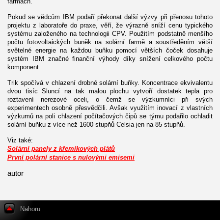
farmách.
Pokud se vědcům IBM podaří překonat další výzvy při přenosu tohoto
projektu z laboratoře do praxe, věří, že výrazně sníží cenu typického
systému založeného na technologii CPV. Použitím podstatně menšího
počtu fotovoltaických buněk na solární farmě a soustředěním větší
světelné energie na každou buňku pomocí větších čoček dosahuje
systém IBM značné finanční výhody díky snížení celkového počtu
komponent.
Trik spočívá v chlazení drobné solární buňky. Koncentrace ekvivalentu
dvou tisíc Sluncí na tak malou plochu vytvoří dostatek tepla pro
roztavení nerezové oceli, o čemž se výzkumníci při svých
experimentech osobně přesvědčili. Avšak využitím inovací z vlastních
výzkumů na poli chlazení počítačových čipů se týmu podařilo ochladit
solární buňku z více než 1600 stupňů Celsia jen na 85 stupňů.
Viz také:
Solární panely z křemíkových plátů
První polární stanice s nulovými emisemi
autor
Nahoru