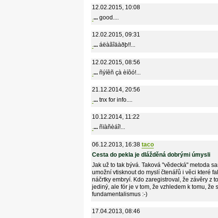
12.02.2015, 10:08
.
...
good....
12.02.2015, 09:31
.
...
áëàãîäàðþ!!...
12.02.2015, 08:56
.
...
ñýíêñ çà èíôó!...
21.12.2014, 20:56
.
...
tnx for info....
10.12.2014, 11:22
.
...
ñïàñèáî!...
06.12.2013, 16:38
taco
Cesta do pekla je dlážděná dobrými úmysli
Jak už to tak bývá. Taková "vědecká" metoda s
umožní vtisknout do myslí čtenářů i věci které
náčrtky embryí. Kdo zaregistroval, že závěry z
jediný, ale fór je v tom, že vzhledem k tomu, že 
fundamentalismus :-)
17.04.2013, 08:46