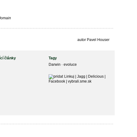
 domain
autor Pavel Houser
ící články
Tagy
Darwin
·
evoluce
Linkuj
|
Jagg
|
Delicious
|
Facebook
|
vybrali.sme.sk