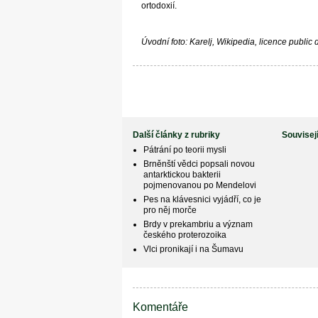
ortodoxií.
Úvodní foto: Karelj, Wikipedia, licence public
Další články z rubriky
Souvisej
Pátrání po teorii mysli
Brněnští vědci popsali novou
antarktickou bakterii
pojmenovanou po Mendelovi
Pes na klávesnici vyjádří, co je
pro něj morče
Brdy v prekambriu a význam
českého proterozoika
Vlci pronikají i na Šumavu
Komentáře