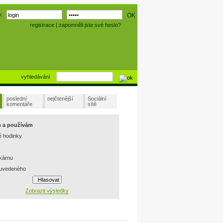
k
registrace
|
zapomněli jste své heslo?
vyhledávání
poslední
nejčtenější
Sociální
komentáře
sítě
m a používám
é hodinky
skárnu
 uvedeného
Zobrazit výsledky