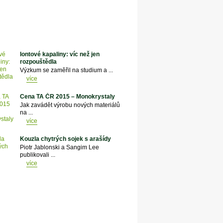
Iontové kapaliny: víc než jen
rozpouštědla
Výzkum se zaměřil na studium a ...
více
Cena TA ČR 2015 – Monokrystaly
Jak zavádět výrobu nových materiálů
na ...
více
Kouzla chytrých sojek s arašídy
Piotr Jablonski a Sangim Lee
publikovali ...
více