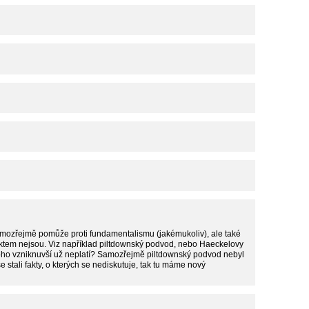
amozřejmě pomůže proti fundamentalismu (jakémukoliv), ale také
 faktem nejsou. Viz například piltdownský podvod, nebo Haeckelovy
 toho vzniknuvší už neplatí? Samozřejmě piltdownský podvod nebyl
se stali fakty, o kterých se nediskutuje, tak tu máme nový