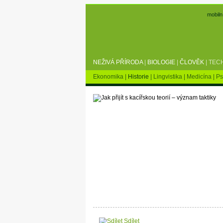
mobiln
NEŽIVÁ PŘÍRODA
|
BIOLOGIE
|
ČLOVĚK
|
TEC
Ekonomika
|
Historie
|
Lingvistika
|
Medicína
|
Ps
Sdílet