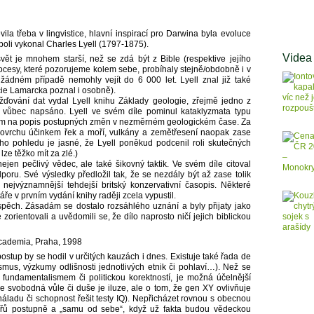
vila třeba v lingvistice, hlavní inspirací pro Darwina byla evoluce
poli vykonal Charles Lyell (1797-1875).
Videa
svět je mnohem starší, než se zdá být z Bible (respektive jejího
ocesy, které pozorujeme kolem sebe, probíhaly stejně/obdobně i v
 žádném případě nemohly vejít do 6 000 let. Lyell znal již také
cie Lamarcka poznal i osobně).
ování dat vydal Lyell knihu Základy geologie, zřejmě jedno z
lo vůbec napsáno. Lyell ve svém díle pominul kataklyzmata typu
vším na popis postupných změn v nezměrném geologickém čase. Za
 povrchu účinkem řek a moří, vulkány a zemětřesení naopak zase
ho pohledu je jasné, že Lyell poněkud podcenil roli skutečných
lze těžko mít za zlé.)
jen pečlivý vědec, ale také šikovný taktik. Ve svém díle citoval
oru. Své výsledky předložil tak, že se nezdály být až zase tolik
l nejvýznamnější tehdejší britský konzervativní časopis. Některé
áře v prvním vydání knihy raději zcela vypustil.
pěch. Zásadám se dostalo rozsáhlého uznání a byly přijaty jako
zorientovali a uvědomili se, že dílo naprosto ničí jejich biblickou
Academia, Praha, 1998
ostup by se hodil v určitých kauzách i dnes. Existuje také řada de
smus, výzkumy odlišnosti jednotlivých etnik či pohlaví…). Než se
 fundamentalismem či politickou korektností, je možná účelnější
e svobodná vůle či duše je iluze, ale o tom, že gen XY ovlivňuje
náladu či schopnost řešit testy IQ). Nepřicházet rovnou s obecnou
enářů postupně a „samu od sebe“, když už fakta budou vědeckou