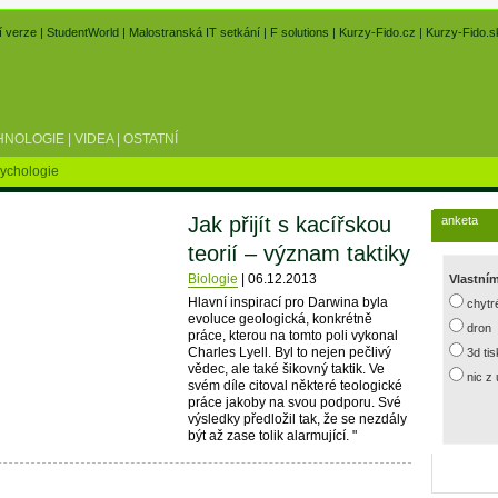
í verze
|
StudentWorld
|
Malostranská IT setkání
|
F solutions
|
Kurzy-Fido.cz
|
Kurzy-Fido.s
HNOLOGIE
|
VIDEA
|
OSTATNÍ
ychologie
Jak přijít s kacířskou
anketa
teorií – význam taktiky
Biologie
|
06.12.2013
Vlastní
Hlavní inspirací pro Darwina byla
chytr
evoluce geologická, konkrétně
dron
práce, kterou na tomto poli vykonal
Charles Lyell. Byl to nejen pečlivý
3d ti
vědec, ale také šikovný taktik. Ve
nic z
svém díle citoval některé teologické
práce jakoby na svou podporu. Své
výsledky předložil tak, že se nezdály
být až zase tolik alarmující. "