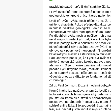
pravidelné páteční „přetištění“ staršího článku
I když evoluční teorie se kromě biologie obje
geologická, konkrétně práce, kterou na tomto 
Lyell při svých výzkumech přišel na to, že 
určitého chápání). Pokud předpokládal, že pr
minulosti, veškeré geologické události se v
Lamarckovu evoluční teorii (při cestě do Fran
Po dlouhých výzkumech a pečlivém shromažď
nejvlivnějších vědeckých děl, které kdy by
biblické potopy světa a soustředil se přede
hlavní působící síly pokládal „zarovnávání“
obnovovaly povrchové nerovnosti. (Z dnešní
katastrof typu srážek s asteroidem, to mu však 
Paul Johnson popisuje, že Lyell byl ovšem ne
některé teologické práce jakoby na svou podp
alarmující. O jeho knize příznivě informova
pasáže Lyell úmyslně zkrátil, radikální koment
„Jeho kradmý postup,“ píše Johnson, „měl ús
vědecká ortodoxie dřív, že se fundamentalisté 
chronologii.“
Zdroj: Paul Johnson: Zrození moderní doby, 
Kromě jiného lze uvažovat o tom, že Lyellův p
facto zakázaných témat (genetický determini
pouštět do frontálních střetů s náboženským
postupovat nenápadně (nepsat texty o tom, ž
schizofrenii a látka Z je zodpovědná za naši 
tezí, ale nechat ji vzniknout v myslích čt