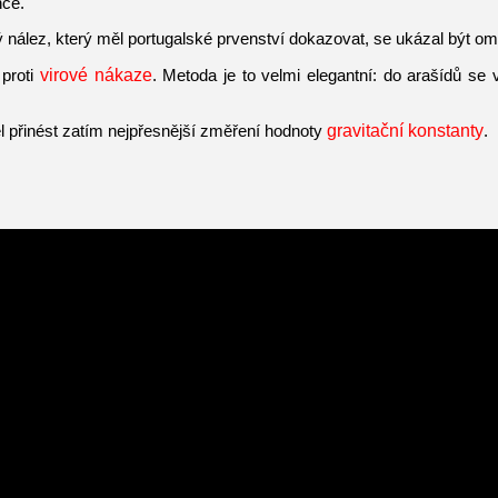
nce.
nález, který měl portugalské prvenství dokazovat, se ukázal být om
 proti
virové nákaze
. Metoda je to velmi elegantní: do arašídů se v
ěl přinést zatím nejpřesnější změření hodnoty
gravitační konstanty
.