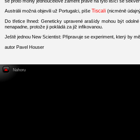
se proto mohly jednoúčelově zaměřit právě na tyto lišící se sekve
Austrálii možná objevili už Portugalci, píše
Tiscali
(nicméně údajný 
Do třetice Ihned: Geneticky upravené arašídy mohou být odolné
nenapadne, protože ji pokládá za již infikovanou.
Ještě jednou New Scientist: Připravuje se experiment, který by m
autor Pavel Houser
Nahoru