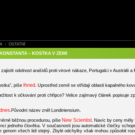
EA
|
OSTATNÍ
 KONSTANTA – KOSTKA V ZEMI
zajistit odolnost arašídů proti virové nákaze, Portugalci v Austrál
ostka", píše
Ihned
. Uprostřed země se střídají oblasti kapalného ko
íležitost k očkování proti chřipce? Velice zajímavý článek popisuje zp
Idnes
.Původní název zněl Londiniensium.
oměrně běžnou procedurou, píše
New Scientist
. Navíc by ceny měly 
nci jednoho člověka. V současnosti jsou automatické čtečky schopné 
 je genom všech lidí stejný. Zbylé odchylky však mohou způsobit roz