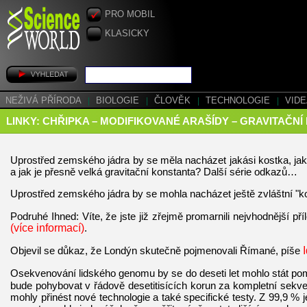
PRO MOBIL
KLASICKY
NEŽIVÁ PŘÍRODA
|
BIOLOGIE
|
ČLOVĚK
|
TECHNOLOGIE
|
VID
LINKY: CHŘIPKA – MODIFIKOVANÉ ARAŠÍDY – GRAVITAČNÍ
Uprostřed zemského jádra by se měla nacházet jakási kostka, jak 
a jak je přesně velká gravitační konstanta? Další série odkazů…
Uprostřed zemského jádra by se mohla nacházet ještě zvláštní "k
Podruhé Ihned: Víte, že jste již zřejmě promarnili nejvhodnější př
(více informací)
.
Objevil se důkaz, že Londýn skutečně pojmenovali Římané, píše
Osekvenování lidského genomu by se do deseti let mohlo stát p
bude pohybovat v řádově desetitisících korun za kompletní sekve
mohly přinést nové technologie a také specifické testy. Z 99,9 %