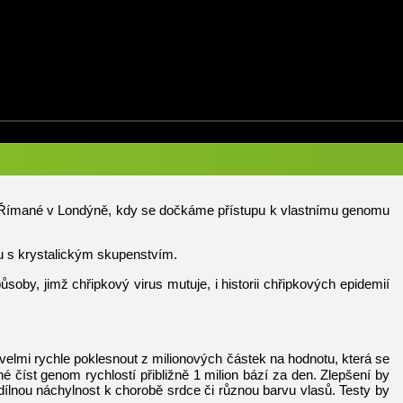
ii a Římané v Londýně, kdy se dočkáme přístupu k vlastnímu genomu
vu s krystalickým skupenstvím.
ůsoby, jimž chřipkový virus mutuje, i historii chřipkových epidemií
velmi rychle poklesnout z milionových částek na hodnotu, která se
číst genom rychlostí přibližně 1 milion bází za den. Zlepšení by
dílnou náchylnost k chorobě srdce či různou barvu vlasů. Testy by