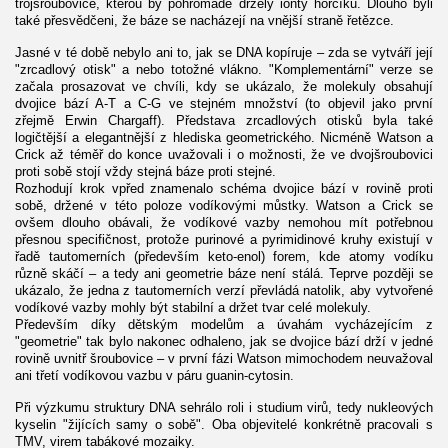
trojšroubovice, kterou by pohromadě držely ionty hořčíku. Dlouho byli
také přesvědčeni, že báze se nacházejí na vnější straně řetězce.
Jasné v té době nebylo ani to, jak se DNA kopíruje – zda se vytváří její
"zrcadlový otisk" a nebo totožné vlákno. "Komplementární" verze se
začala prosazovat ve chvíli, kdy se ukázalo, že molekuly obsahují
dvojice bází A-T a C-G ve stejném množství (to objevil jako první
zřejmě Erwin Chargaff). Představa zrcadlových otisků byla také
logičtější a elegantnější z hlediska geometrického. Nicméně Watson a
Crick až téměř do konce uvažovali i o možnosti, že ve dvojšroubovici
proti sobě stojí vždy stejná báze proti stejné.
Rozhodují krok vpřed znamenalo schéma dvojice bází v rovině proti
sobě, držené v této poloze vodíkovými můstky. Watson a Crick se
ovšem dlouho obávali, že vodíkové vazby nemohou mít potřebnou
přesnou specifičnost, protože purinové a pyrimidinové kruhy existují v
řadě tautomerních (především keto-enol) forem, kde atomy vodíku
různě skáčí – a tedy ani geometrie báze není stálá. Teprve později se
ukázalo, že jedna z tautomerních verzí převládá natolik, aby vytvořené
vodíkové vazby mohly být stabilní a držet tvar celé molekuly.
Především díky dětským modelům a úvahám vycházejícím z
"geometrie" tak bylo nakonec odhaleno, jak se dvojice bází drží v jedné
rovině uvnitř šroubovice – v první fázi Watson mimochodem neuvažoval
ani třetí vodíkovou vazbu v páru guanin-cytosin.
Při výzkumu struktury DNA sehrálo roli i studium virů, tedy nukleových
kyselin "žijících samy o sobě". Oba objevitelé konkrétně pracovali s
TMV, virem tabákové mozaiky.