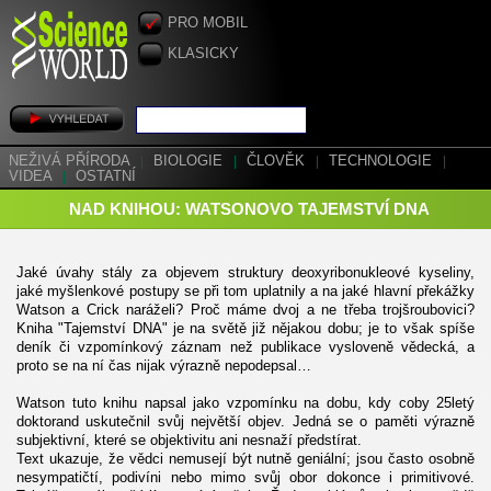
PRO MOBIL
KLASICKY
NEŽIVÁ PŘÍRODA
|
BIOLOGIE
|
ČLOVĚK
|
TECHNOLOGIE
|
VIDEA
|
OSTATNÍ
NAD KNIHOU: WATSONOVO TAJEMSTVÍ DNA
Jaké úvahy stály za objevem struktury deoxyribonukleové kyseliny,
jaké myšlenkové postupy se při tom uplatnily a na jaké hlavní překážky
Watson a Crick naráželi? Proč máme dvoj a ne třeba trojšroubovici?
Kniha "Tajemství DNA" je na světě již nějakou dobu; je to však spíše
deník či vzpomínkový záznam než publikace vysloveně vědecká, a
proto se na ní čas nijak výrazně nepodepsal…
Watson tuto knihu napsal jako vzpomínku na dobu, kdy coby 25letý
doktorand uskutečnil svůj největší objev. Jedná se o paměti výrazně
subjektivní, které se objektivitu ani nesnaží předstírat.
Text ukazuje, že vědci nemusejí být nutně geniální; jsou často osobně
nesympatičtí, podivíni nebo mimo svůj obor dokonce i primitivové.