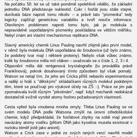
Na počátku 50. let se už také poměrně spolehlivě vědělo, že základní
jednotku DNA představuje nukleotid. Cukr i fosfát jsou stále stejné,
dusíkatá báze naproti tomu nikoliv – a právě tato "písmenka" tedy
logicky zajišťují genetickou variabilitu a tvoří nosiče informace.
Otevřeným problémem naproti tomu bylo, jak je molekula s
nepravidelně uspořádanými písmenky poskládána ve větším měřítku.
Nebyl znám ani vlastní mechanismus replikace DNA.
Slavný americký chemik Linus Pauling navrhl zřejmě jako první model,
v němž byla molekula DNA uspořádána do šroubovice (už bylo známo,
že podobný tvar mají i některé proteiny). Nebylo však vůbec známo,
kolik by šroubovice měla mít vláken – uvažovalo se o čísle 1, 2, 3 i 4.
Objasnění měla dát rentgenová krystalografie (tu prováděla právě
Franklinová), pokrok dosahovaný tímto způsobem byl však pomalý.
Watson se netají tím, že jeho ani Cricka příliš nebavilo experimentovat
a raději si hráli s "dětskými" skládačkami různých molekul podobným
těm, které se používají pro výukové účely na ZŠ :-). Práce se jim pak
zpomalovala kvůli různým "prkotinám", např. když mechanik nedokázal
dostatečně svižně vyrobit atomy fosforu požadovaných vlastností.
Cesta vpřed byla vroubena mnoha omyly. Třeba Linus Pauling se ve
svém modelu DNA podle Watsona zmýlil na úrovni středoškolské
chemie, když předpokládal, že fosfátové zbytky na sobě mají pevně
navázány atomy vodíku (přitom DNA jako kyselina musela existovat v
roztoku téměř jistě jako aniont).
Watson a Crick zase v jedné ze svých raných verzí navrhli model