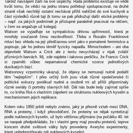
Taktéž navzájem žárlí na své úspěchy. Řada problémů existuje ve vědě
kvůli tomu, že vědci na jednu stranu potřebují spolupracovat, na druhé
straně však nechtějí ostatní nechávat příliš nahlížet do své kuchyně a
část výsledků různě tají (k tomu se pak přidružují další etické problémy
– např. za jakých podmínek je přístupné paralelně pracovat na něčem,
v čem se angažuje už kolega).
Watson se vyjadřuje se sympatickou drtivou upřímností, která je
mnohdy současně čirou nezdvořilostí. Třeba o Rosalin Franklinové
mluví bez ohledu na její předčasnou smrt jako o pomatené feministce a
popisuje, jak ho jednou téměř fyzicky napadla. Mimochodem – ani oba
objevitelé Watson a Crick ale z textu nevycházejí v nijak zvlášť
příznivých barvách. Mj. zde najdete i takovou perličku, že Francic Crick
si zpaměti vůbec nepamatoval chemické vzorce jednotlivých
dusíkatých bází.
Watsonovy vzpomínky ukazují, že objevy se nemusejí nutně podařit
těm "nejlepším". I přes určitý švih jsou však různé společenské či
politické exkurzy poněkud nudné a osobně mi až příliš připomínaly
různé seriály či portréty slavných lidí. Dál nás bude tedy zajímat spíše
to, co kniha říká o vlastním zápolení se strukturou nukleových kyselin a
mechanismem jejich replikace.
Kolem roku 1950 ještě nebylo známo, jaký je přesně vztah mezi DNA,
RNA a proteiny, i když přesvědčení, že proteiny se nějak syntetizují
podle nukleových kyselin, už bylo většinou přijímáno (na počátku 40. let
se naopak předpokládalo, že i vlastní geny mají povahu proteinů; teprve
koncem druhé světové války byly provedeny Averyho experimenty,
které upřednostňovaly roli nukleových kyselin).