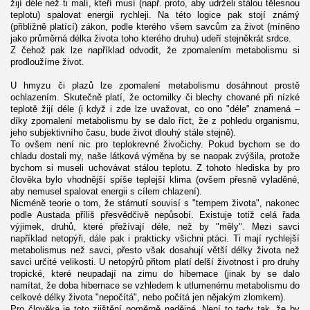
žijí déle než ti malí, kteří musí (např. proto, aby udrželi stálou tělesnou
teplotu) spalovat energii rychleji. Na této logice pak stojí známý
(přibližně platící) zákon, podle kterého všem savcům za život (míněno
jako průměrná délka života toho kterého druhu) udeří stejněkrát srdce.
Z čehož pak lze například odvodit, že zpomalením metabolismu si
prodloužíme život.
U hmyzu či plazů lze zpomalení metabolismu dosáhnout prostě
ochlazením. Skutečně platí, že octomilky či blechy chované při nízké
teplotě žijí déle (i když i zde lze uvažovat, co ono "déle" znamená –
díky zpomalení metabolismu by se dalo říct, že z pohledu organismu,
jeho subjektivního času, bude život dlouhý stále stejně).
To ovšem není nic pro teplokrevné živočichy. Pokud bychom se do
chladu dostali my, naše látková výměna by se naopak zvýšila, protože
bychom si museli uchovávat stálou teplotu. Z tohoto hlediska by pro
člověka bylo vhodnější spíše teplejší klima (ovšem přesně vyladěné,
aby nemusel spalovat energii s cílem chlazení).
Nicméně teorie o tom, že stárnutí souvisí s "tempem života", nakonec
podle Austada příliš přesvědčivě nepůsobí. Existuje totiž celá řada
výjimek, druhů, které přežívají déle, než by "měly". Mezi savci
například netopýři, dále pak i prakticky všichni ptáci. Ti mají rychlejší
metabolismus než savci, přesto však dosahují větší délky života než
savci určité velikosti. U netopýrů přitom platí delší životnost i pro druhy
tropické, které neupadají na zimu do hibernace (jinak by se dalo
namítat, že doba hibernace se vzhledem k utlumenému metabolismu do
celkové délky života "nepočítá", nebo počítá jen nějakým zlomkem).
Pro člověka je toto zjištění poměrně nadějné. Není to tedy tak, že by