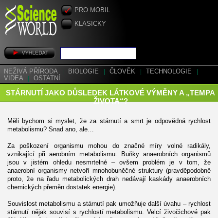
PRO MOBIL
KLASICKY
NEŽIVÁ PŘÍRODA
|
BIOLOGIE
|
ČLOVĚK
|
TECHNOLOGIE
|
VIDEA
|
OSTATNÍ
STÁRNUTÍ JAKO DŮSLEDEK LÁTKOVÉ VÝMĚNY A „TEMPA
ŽIVOTA“?
Měli bychom si myslet, že za stárnutí a smrt je odpovědná rychlost
metabolismu? Snad ano, ale…
Za poškození organismu mohou do značné míry volné radikály,
vznikající při aerobním metabolismu. Buňky anaerobních organismů
jsou v jistém ohledu nesmrtelné – ovšem problém je v tom, že
anaerobní organismy netvoří mnohobuněčné struktury (pravděpodobně
proto, že na řadu metabolických drah nedávají kaskády anaerobních
chemických přeměn dostatek energie).
Souvislost metabolismu a stárnutí pak umožňuje další úvahu – rychlost
stárnutí nějak souvisí s rychlostí metabolismu. Velcí živočichové pak