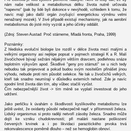
nám naše velikost a metabolismus délku života nutně určovala
"napevno" (pak by lidé byli dokonce v nevýhodě, vzhledem k tomu, že
navíc mají jako další orgán zvyšující energetickou výměnu velmi
nenažraný mozek). V živé případě existují mechanismy, jak na aerobní
metabolismus do jisté míry vyzrát a jeho účinky oddálit.
(Zdroj: Steven Austad: Proč stárneme, Mladá fronta, Praha, 1999)
Poznámky:
Z hlediska evoluční biologie lze rozdíl v délce života mezi malými a
velkými organismy asi nejlépe popsat v pojmech strategií K a R. Malí
živočichové bývají sežráni nějakým větším dravcem, podlehnou snáze
teplotním výkyvům apod. Škodlivé "geny pro stárnutí" se u nich tedy
nebudou tak projevovat a pokud budou svým nositelům přinášet jinou
výhodu, nebude proti nim působit selekce. Ne tak u živočichů velkých,
kteří tak snadno neumírají v důsledku externích nehod. Zde je navíc
spodní limit života dán tím, aby vůbec stačili vyrůst.
Čím nebezpečnější život -> tím méně se vyplatí investovat do jeho
udržení.
Jako perličku k úvahám o škodlivosti kyslíkového metabolismu lze
ještě uvést, že oxidanty působí nebezpečně např. v přítomnosti železa.
Lidský organismus si proto raději netvoří zásoby železa. Snadno může
dojít ke vzniku chudokrevnosti; při malárii nastane poškození
červených krvinek a i po likvidaci parazitického prvoka trvá
rekonvalescence poměrně dlouho – než se hemoglobin obnoví.