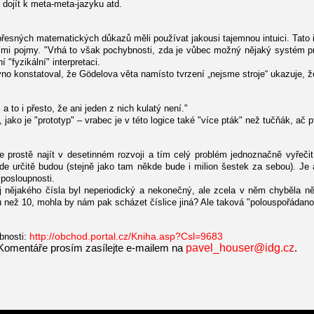
a dojít k meta-meta-jazyku atd.
sných matematických důkazů měli používat jakousi tajemnou intuici. Tato int
mi pojmy. "Vrhá to však pochybnosti, zda je vůbec možný nějaký systém prav
"fyzikální" interpretaci.
konstatoval, že Gödelova věta namísto tvrzení „nejsme stroje“ ukazuje, že „j
a to i přesto, že ani jeden z nich kulatý není."
jako je "prototyp" – vrabec je v této logice také "více pták" než tučňák, ač 
e prostě najít v desetinném rozvoji a tím celý problém jednoznačně vyřeč
de určitě budou (stejně jako tam někde bude i milion šestek za sebou). Je 
posloupnosti.
jakého čísla byl neperiodický a nekonečný, ale zcela v něm chyběla nějak
 než 10, mohla by nám pak scházet číslice jiná? Ale taková "polouspořádan
obnosti:
http://obchod.portal.cz/Kniha.asp?Csl=9683
omentáře prosím zasílejte e-mailem na
pavel_houser@idg.cz
.