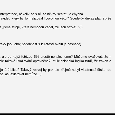
erpretace, ačkoliv se s ní lze někdy setkat, je chybná.
idel, který by formalizoval libovolnou větu." Goedelův důkaz platí spíše
sme stroje, které nemohou vědět, že jsou stroje“. :-))
ptáky jsou oba; podobnost s kulatostí oválu je nasnadě).
it, ale co když řetězec 666 prostě nenalezneme? Můžeme uvažovat, že –
ale takové uvažování oprávněné? Intuicionistická logika tvrdí, že zákon o
á číslice? Takový rozvoj by pak ale zřejmě nebyl vlastností čísla, ale
ost" asi existovat nemůže…).