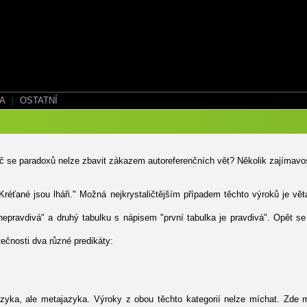
EA
|
OSTATNÍ
oč se paradoxů nelze zbavit zákazem autoreferenčních vět? Několik zajímavost
réťané jsou lháři." Možná nejkrystaličtějším případem těchto výroků je věta
 nepravdivá" a druhý tabulku s nápisem "první tabulka je pravdivá". Opět se
ečnosti dva různé predikáty:
m jazyka, ale metajazyka. Výroky z obou těchto kategorií nelze míchat. Z