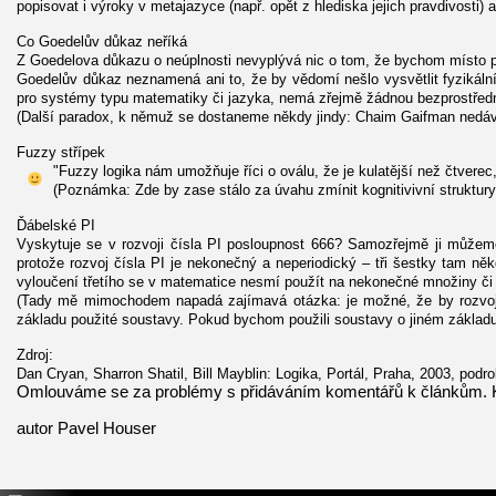
popisovat i výroky v metajazyce (např. opět z hlediska jejich pravdivosti) 
Co Goedelův důkaz neříká
Z Goedelova důkazu o neúplnosti nevyplývá nic o tom, že bychom místo pře
Goedelův důkaz neznamená ani to, že by vědomí nešlo vysvětlit fyzikální
pro systémy typu matematiky či jazyka, nemá zřejmě žádnou bezprostřední 
(Další paradox, k němuž se dostaneme někdy jindy: Chaim Gaifman nedávno 
Fuzzy střípek
"Fuzzy logika nám umožňuje říci o oválu, že je kulatější než čtverec, 
(Poznámka: Zde by zase stálo za úvahu zmínit kognitivivní struktury, 
Ďábelské PI
Vyskytuje se v rozvoji čísla PI posloupnost 666? Samozřejmě ji můžem
protože rozvoj čísla PI je nekonečný a neperiodický – tři šestky tam něk
vyloučení třetího se v matematice nesmí použít na nekonečné množiny či 
(Tady mě mimochodem napadá zajímavá otázka: je možné, že by rozvoj ně
základu použité soustavy. Pokud bychom použili soustavy o jiném základu
Zdroj:
Dan Cryan, Sharron Shatil, Bill Mayblin: Logika, Portál, Praha, 2003, podr
Omlouváme se za problémy s přidáváním komentářů k článkům. K
autor Pavel Houser