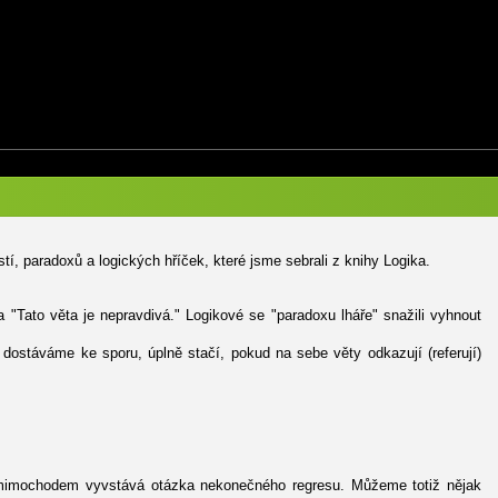
í, paradoxů a logických hříček, které jsme sebrali z knihy Logika.
 "Tato věta je nepravdivá." Logikové se "paradoxu lháře" snažili vyhnout
 dostáváme ke sporu, úplně stačí, pokud na sebe věty odkazují (referují)
de mimochodem vyvstává otázka nekonečného regresu. Můžeme totiž nějak