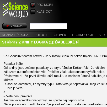
PRO MOBIL
KLASICKY
NEŽIVÁ PŘÍRODA
|
BIOLOGIE
|
ČLOVĚK
|
TECHNOLOGIE
|
VID
STŘÍPKY Z KNIHY LOGIKA (1): ĎÁBELSKÉ PÍ
Co Goedelův teorém netvrdí? Je v rozvoji čísla PI někde trojčíslí 666? Pr
Paradox lháře
Od antiky jsou známé paradoxy ve stylu "Jeden Kréťan řekl, že všichni K
zákazem autoreferenčních vět. Problém však takto snadno vyřešit nelze.
Představte si, že první člověk drží tabulku s nápisem "druhá tabulka je
křížem.
Russel se domníval, že výroky typu "Tato věta je nepravdivá" mají ve skut
– Toto je věta
a
– Věta není pravdivá.
Takové vícepredikátové výroky jsou podle něj nepřípustné.
Něco podobného tvrdil Tarski: "je pravdivá" není podle něj predikáte