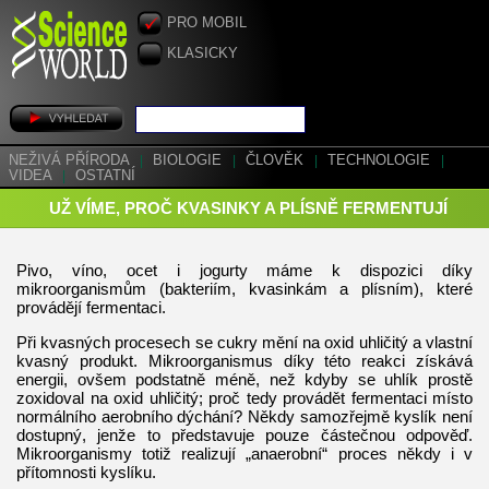
PRO MOBIL
KLASICKY
NEŽIVÁ PŘÍRODA
|
BIOLOGIE
|
ČLOVĚK
|
TECHNOLOGIE
|
VIDEA
|
OSTATNÍ
UŽ VÍME, PROČ KVASINKY A PLÍSNĚ FERMENTUJÍ
Pivo, víno, ocet i jogurty máme k dispozici díky
mikroorganismům (bakteriím, kvasinkám a plísním), které
provádějí fermentaci.
Při kvasných procesech se cukry mění na oxid uhličitý a vlastní
kvasný produkt. Mikroorganismus díky této reakci získává
energii, ovšem podstatně méně, než kdyby se uhlík prostě
zoxidoval na oxid uhličitý; proč tedy provádět fermentaci místo
normálního aerobního dýchání? Někdy samozřejmě kyslík není
dostupný, jenže to představuje pouze částečnou odpověď.
Mikroorganismy totiž realizují „anaerobní“ proces někdy i v
přítomnosti kyslíku.