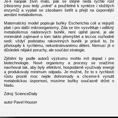
Je-li naopak živin málo, pak se stejně nedá rychle růst
(ribozomy jsou tedy „volné“ a použitelné k syntéze i složitých
enzymů) a vyplatí se zásobami šetřit a přejít na úspornější
aerobní metabolismus.
Matematický model popisuje buňky Escherichia coli a nejspíš
platí i pro další mikroorganismy. Zda se tím vysvětluje i odlišný
metabolismus nádorových buněk, není úplně jasné, je ale
minimálně zajímavé o tom takto přemýšlet a leccos rozhodně
sedí; vždyť podstatou rakovinných buněk je právě to, že
přistoupily k rychlému, nekontrolovanému dělení. Nemusí jít o
důsledek nějaké poruchy, ale součást strategie.
Zjištění by podle autorů výzkumu mohlo mít dopad i pro
biotechnologie. Nové organismy a procesy se snažíme
navrhovat tak, aby byly efektivní, hospodárně využívaly energii
a produkovaly minimum odpadu. Je možné, že to s rychlostí
růstu prostě moc nejde dohromady a chceme-li vynutit
metabolickou úspornost, musíme buňky současně držet o
hladu.
Zdroj: ScienceDaily
autor Pavel Houser