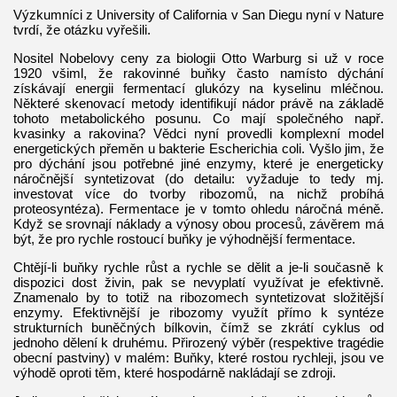
Výzkumníci z University of California v San Diegu nyní v Nature
tvrdí, že otázku vyřešili.
Nositel Nobelovy ceny za biologii Otto Warburg si už v roce
1920 všiml, že rakovinné buňky často namísto dýchání
získávají energii fermentací glukózy na kyselinu mléčnou.
Některé skenovací metody identifikují nádor právě na základě
tohoto metabolického posunu. Co mají společného např.
kvasinky a rakovina? Vědci nyní provedli komplexní model
energetických přeměn u bakterie Escherichia coli. Vyšlo jim, že
pro dýchání jsou potřebné jiné enzymy, které je energeticky
náročnější syntetizovat (do detailu: vyžaduje to tedy mj.
investovat více do tvorby ribozomů, na nichž probíhá
proteosyntéza). Fermentace je v tomto ohledu náročná méně.
Když se srovnají náklady a výnosy obou procesů, závěrem má
být, že pro rychle rostoucí buňky je výhodnější fermentace.
Chtějí-li buňky rychle růst a rychle se dělit a je-li současně k
dispozici dost živin, pak se nevyplatí využívat je efektivně.
Znamenalo by to totiž na ribozomech syntetizovat složitější
enzymy. Efektivnější je ribozomy využít přímo k syntéze
strukturních buněčných bílkovin, čímž se zkrátí cyklus od
jednoho dělení k druhému. Přirozený výběr (respektive tragédie
obecní pastviny) v malém: Buňky, které rostou rychleji, jsou ve
výhodě oproti těm, které hospodárně nakládají se zdroji.