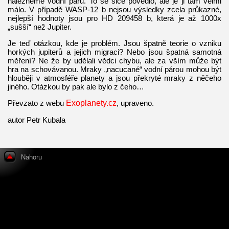
nalezneme vodní páru. To se sice povedlo, ale je ji tam velmi
málo. V případě WASP-12 b nejsou výsledky zcela průkazné,
nejlepší hodnoty jsou pro HD 209458 b, která je až 1000x
„sušší“ než Jupiter.
Je teď otázkou, kde je problém. Jsou špatně teorie o vzniku
horkých jupiterů a jejich migraci? Nebo jsou špatná samotná
měření? Ne že by udělali vědci chybu, ale za vším může být
hra na schovávanou. Mraky „nacucané“ vodní párou mohou být
hlouběji v atmosféře planety a jsou překryté mraky z něčeho
jiného. Otázkou by pak ale bylo z čeho…
Převzato z webu
Exoplanety.cz
, upraveno.
autor Petr Kubala
Nahoru