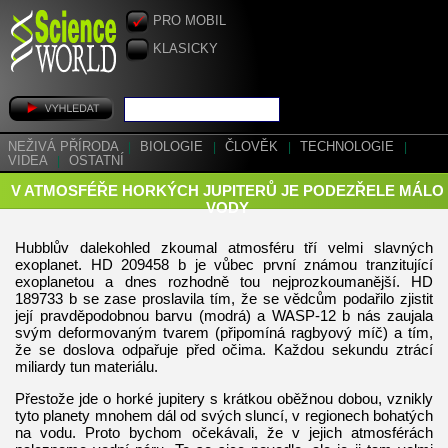
PRO MOBIL
KLASICKY
NEŽIVÁ PŘÍRODA
|
BIOLOGIE
|
ČLOVĚK
|
TECHNOLOGIE
|
VIDEA
|
OSTATNÍ
V ATMOSFÉŘE HORKÝCH JUPITERŮ JE PODEZŘELE MÁLO
VODY
Hubblův dalekohled zkoumal atmosféru tří velmi slavných
exoplanet. HD 209458 b je vůbec první známou tranzitující
exoplanetou a dnes rozhodně tou nejprozkoumanější. HD
189733 b se zase proslavila tím, že se vědcům podařilo zjistit
její pravděpodobnou barvu (modrá) a WASP-12 b nás zaujala
svým deformovaným tvarem (připomíná ragbyový míč) a tím,
že se doslova odpařuje před očima. Každou sekundu ztrácí
miliardy tun materiálu.
Přestože jde o horké jupitery s krátkou oběžnou dobou, vznikly
tyto planety mnohem dál od svých sluncí, v regionech bohatých
na vodu. Proto bychom očekávali, že v jejich atmosférách