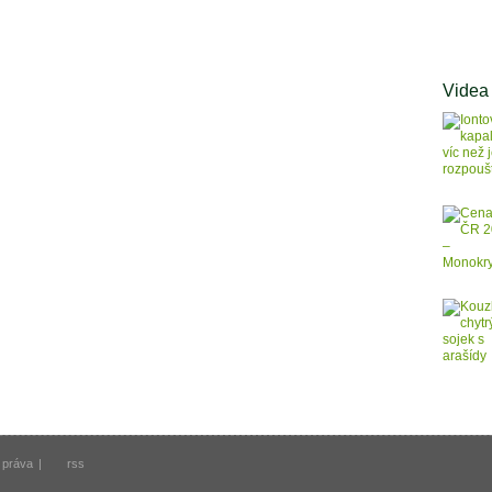
Videa
 práva
|
rss