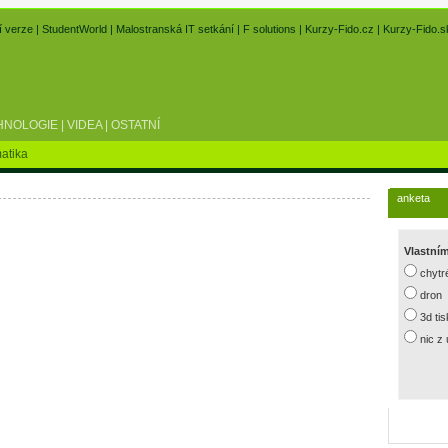
í verze
|
StudentWorld
|
Malostranská IT setkání
|
F solutions
|
Kurzy-Fido.cz
|
Kurzy-Fido.s
HNOLOGIE
|
VIDEA
|
OSTATNÍ
atika
anketa
Vlastní
chytr
dron
3d ti
nic z