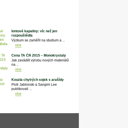
Iontové kapaliny: víc než jen
rozpouštědla
Výzkum se zaměřil na studium a ...
více
Cena TA ČR 2015 – Monokrystaly
Jak zavádět výrobu nových materiálů
na ...
více
Kouzla chytrých sojek s arašídy
Piotr Jablonski a Sangim Lee
publikovali ...
více