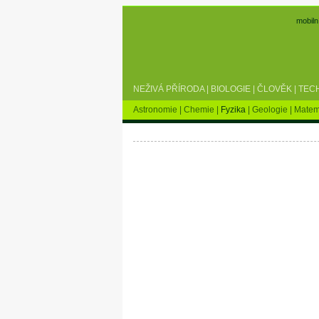
mobiln
NEŽIVÁ PŘÍRODA
|
BIOLOGIE
|
ČLOVĚK
|
TEC
Astronomie
|
Chemie
|
Fyzika
|
Geologie
|
Matem