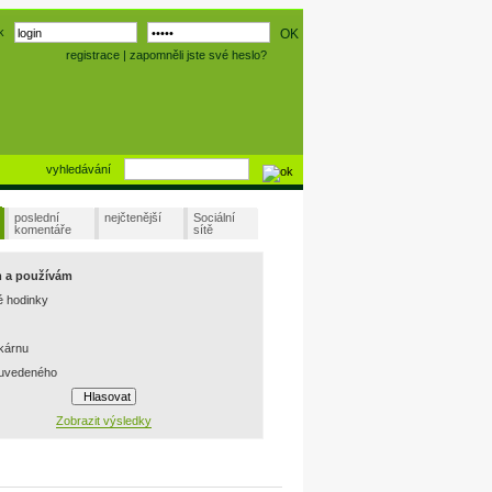
k
registrace
|
zapomněli jste své heslo?
vyhledávání
poslední
nejčtenější
Sociální
komentáře
sítě
m a používám
é hodinky
skárnu
 uvedeného
Zobrazit výsledky