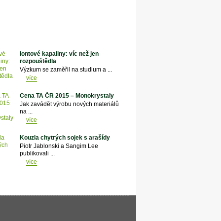
Iontové kapaliny: víc než jen
rozpouštědla
Výzkum se zaměřil na studium a ...
více
Cena TA ČR 2015 – Monokrystaly
Jak zavádět výrobu nových materiálů
na ...
více
Kouzla chytrých sojek s arašídy
Piotr Jablonski a Sangim Lee
publikovali ...
více