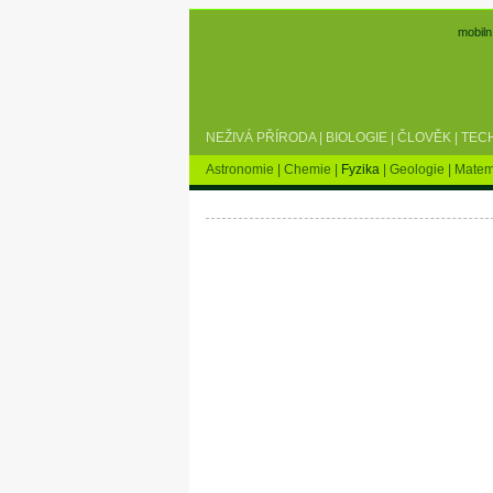
mobiln
NEŽIVÁ PŘÍRODA
|
BIOLOGIE
|
ČLOVĚK
|
TEC
Astronomie
|
Chemie
|
Fyzika
|
Geologie
|
Matem