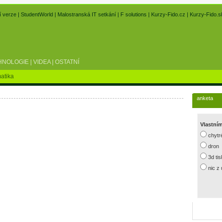
í verze
|
StudentWorld
|
Malostranská IT setkání
|
F solutions
|
Kurzy-Fido.cz
|
Kurzy-Fido.s
HNOLOGIE
|
VIDEA
|
OSTATNÍ
atika
anketa
Vlastní
chytr
dron
3d ti
nic z