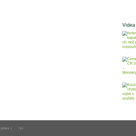
Videa
 práva
|
rss