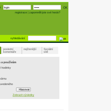
k
registrace
|
zapomněli jste své heslo?
vyhledávání
poslední
nejčtenější
Sociální
komentáře
sítě
m a používám
é hodinky
skárnu
 uvedeného
Zobrazit výsledky