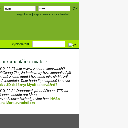
k
registrace
|
zapomněli jste své heslo?
vyhledávání
ní komentáře uživatele
012, 23:27
http://www.youtube.com/watch?
8Gxqog Tím, že budova by byla kompaktnější
stavbě z cihel apod.) by mohla mít i slabší zdi -
ě materiálu. Také bude lépe tepelně izolovat.
 z 3D tiskárny: Myslí se to vážně?
010, 22:34
Doporučuji přednášku na TED na
 téma: letadlo pro Mars,
ww.ted.com/talks/joel_levine.html
NASA
á na Marsu vrtulníkem