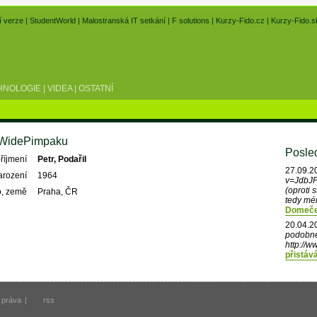
í verze
|
StudentWorld
|
Malostranská IT setkání
|
F solutions
|
Kurzy-Fido.cz
|
Kurzy-Fido.s
HNOLOGIE
|
VIDEA
|
OSTATNÍ
WidePimpaku
Posled
říjmení
Petr, Podařil
27.09.2
arození
1964
v=JdbJP
(oproti 
o, země
Praha, ČR
tedy mén
Domeček
20.04.2
podobné
http://w
přistáv
 práva
|
rss