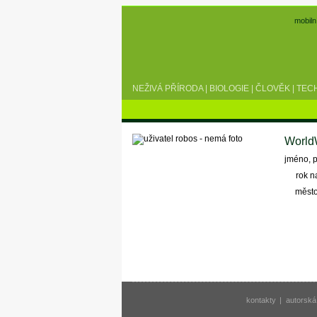
mobiln
NEŽIVÁ PŘÍRODA
|
BIOLOGIE
|
ČLOVĚK
|
TEC
World
jméno, p
rok n
měst
kontakty
|
autorská