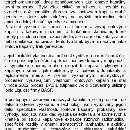
tetrachloraluminátů, dnes označovaných jako iontové kapaliny
první generace. Byly však citlivé na vlhkost a nestálé na
vzduchu, což podnítilo přípravu tzv. iontových kapalin druhé
generace, které byly založeny na využití nekoordinujících
aniontů odolných vůči hydrolýze a oxidaci.
Paralelní výzkum se zaměřil na studium a vývoj iontových
kapalin s takovým složením a funkčními skupinami, které
mohly plnit úlohu nejen rozpouštědla, ale i například katalyzátoru
nebo chelatačního činidla. Tento typ látek bývá označován jako
iontové kapaliny třetí generace.
Jejich unikátní vlastnosti a možnost syntézy „na míru“ umožňují
široké pole nejrůznějších aplikací – iontové kapaliny mají použití
v syntetické chemii, mohou sloužit k separaci plynných i
kapalných směsí, jako elektrolyty v bateriích, lubrikanty a
teplosměrná média – prvním významným průmyslovým
procesem využívajícím vlastnosti iontových kapalin se stal
v roce 2002 proces BASIL (Biphasic Acid Scavening utilizing
Ionic Liquids) firmy BASF.
S postupným rozšířením iontových kapalin a jejich pronikání do
dalších odvětví výzkumu a technologií jsou využívány jejich
další specifické vlastnosti. Iontové kapaliny prokázaly své
výhody, jako jsou například vysoká selektivita a relativně rychlá
kinetika při studiu kapalinové extrakce různých radionuklidů;
specifické rozdíly v chemii trojmocných lanthanidů a aktinidů
jsou studovány a testovány v oblastech nakládání