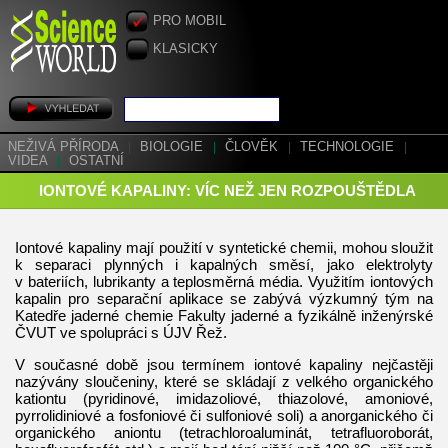
PRO MOBIL
KLASICKY
NEŽIVÁ PŘÍRODA
|
BIOLOGIE
|
ČLOVĚK
|
TECHNOLOGIE
|
VIDEA
|
OSTATNÍ
IONTOVÉ KAPALINY: VÍC NEŽ JEN ROZPOUŠTĚDLA
Iontové kapaliny mají použití v syntetické chemii, mohou sloužit
k separaci plynných i kapalných směsí, jako elektrolyty
v bateriích, lubrikanty a teplosměrná média. Využitím iontových
kapalin pro separační aplikace se zabývá výzkumný tým na
Katedře jaderné chemie Fakulty jaderné a fyzikálně inženýrské
ČVUT ve spolupráci s ÚJV Řež.
V současné době jsou termínem iontové kapaliny nejčastěji
nazývány sloučeniny, které se skládají z velkého organického
kationtu (pyridinové, imidazoliové, thiazolové, amoniové,
pyrrolidiniové a fosfoniové či sulfoniové soli) a anorganického či
organického aniontu (tetrachloroaluminát, tetrafluoroborát,