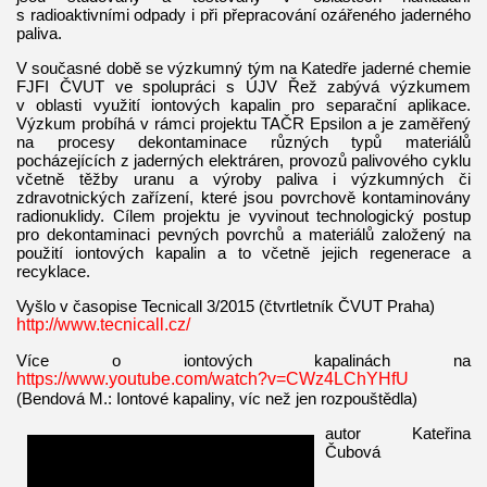
s radioaktivními odpady i při přepracování ozářeného jaderného
paliva.
V současné době se výzkumný tým na Katedře jaderné chemie
FJFI ČVUT ve spolupráci s ÚJV Řež zabývá výzkumem
v oblasti využití iontových kapalin pro separační aplikace.
Výzkum probíhá v rámci projektu TAČR Epsilon a je zaměřený
na procesy dekontaminace různých typů materiálů
pocházejících z jaderných elektráren, provozů palivového cyklu
včetně těžby uranu a výroby paliva i výzkumných či
zdravotnických zařízení, které jsou povrchově kontaminovány
radionuklidy. Cílem projektu je vyvinout technologický postup
pro dekontaminaci pevných povrchů a materiálů založený na
použití iontových kapalin a to včetně jejich regenerace a
recyklace.
Vyšlo v časopise Tecnicall 3/2015 (čtvrtletník ČVUT Praha)
http://www.tecnicall.cz/
Více o iontových kapalinách na
https://www.youtube.com/watch?v=CWz4LChYHfU
(Bendová M.: Iontové kapaliny, víc než jen rozpouštědla)
autor Kateřina
Čubová