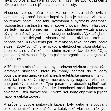
hexafluorofosfát atd.) a mají bod tání nižší než 100 °C, přičemž
některé jsou kapalné již za laboratorni teploty.
Vhodnou volbou páru kation−anion lze zásadně ovlivnit
vlastnosti výsledné iontové kapaliny jako je hustota, viskozita,
povrchové napětí, bod tání, hydrofobní a hydrofilní vlastnosti,
rozpouštěcí vlastnosti i jejich fázové chování. Jejich vlastnosti
lze tedy nastavit přímo na míru pro plánované využití a proto
bývají označovány jako tzv. „designer solvents“. Vyznačují se i
dalšími specifickými vlastnostmi – nízkou toxicitou,
nehořlavostí, nízkou tenzí par, relativně vysokou teplotní (podle
složení 250–450 °C), chemickou a elektrochemickou stabilitou.
Jsou kapalné v širokém teplotním rozmezí (až do 300 °C) a
jsou dobrými rozpouštědly pro početné organické a anorganické
sloučeniny.
V 70. letech minulého století byl iniciován výzkum organických
iontových sloučenin, které by mohly nahradit do té doby
používané anorganické soli a jejich eutektické směsi s nízkými
body tání a u kterých by se neprojevovaly negativní vlastnosti
anorganických eutektik. Tyto parametry obecně splňují soli,
v nichž nemůže docházet ke koordinaci mezi kationtem a
aniontem – tzn. takové soli, v nichž jsou ionty objemné a jejichž
náboj je delokalizován.
V průběhu vývoje iontových kapalin byly detailně studovány
elektrochemické, rozpouštěcí a katalytické vlastnosti různých