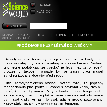
PRO MOBIL
KLASICKY
NEŽIVÁ PŘÍRODA
|
BIOLOGIE
|
ČLOVĚK
|
TECHNOLOGIE
|
VIDEA
|
OSTATNÍ
PROČ DIVOKÉ HUSY LÉTAJÍ DO „VÉČKA“?
Aerodynamické teorie vycházejí z toho, že za křídly první
ptáka se dělají víry, které usnadňují let dalším husám. Zastánci
této teorie podotýkají, že „véčko“ je lepší než „stromeček“,
protože v takovém případě by se zadní ptáci museli
synchronizovat s více víry před sebou.
Kritici aerodynamického výkladu ovšem tvrdí, že popsaný
mechanismus platí pouze u letadel s pevnými křídly, nikoliv u
ptáků, kteří křídly mávají. Víry v tomto případě fungují velmi
složitě, a aby z nich měl pták v závěsu nějakou výhodu, musel
by mávat křídly ve fázi. To však údajně nebylo pozorováno,
každý pták mává křídly svým vlastním tempem.