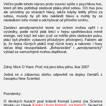
Véčko podle tohoto názoru proto souvisí spíše s psychikou hus,
které při letu potřebují sledovat ptáka před sebou. Oči hus jsou
ale umístěny po stranách hlavy, takže kdyby letěly přímo za
sebou, musely by při letu naklánět hlavu a mohly by se
následkem toho motat a odchylovat od přímého směru.
Zastánci aerodynamické teorie se ovšem mohou opřít i o
výsledky, podle nichž pták letící v hejnu spotřebovává méně
energie, než když letí sám (což se měřilo přes sledování pulzu,
ptáci byli předtím vybaveni příslušným přístrojem). Faktem ale
je, že hejna různých ptáků mají různé tvary a nakonec i husy
občas létají neuspořádaně. „Behaviorální“ i „aerodynamický“
výklad se samozřejmě mohou doplňovat.
Zdroj: Mick O´Hare: Proč má pivo bílou pěnu, Ikar 2007
Jedná se o zábavnou sbírku odpovědí na dopisy čtenářů z
časopisu New Scientist
Poznámky:
O divokých husách psal krásně Konrad Lorenz (na Science
Worldu viz článek
Kavky i husy fungují „na barvy“
). Skutečně