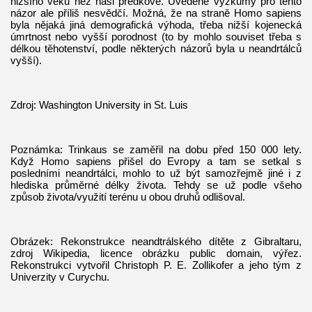
nižšího věku než naši předkové. Uvedené výzkumy pro tento
názor ale příliš nesvědčí. Možná, že na straně Homo sapiens
byla nějaká jiná demografická výhoda, třeba nižší kojenecká
úmrtnost nebo vyšší porodnost (to by mohlo souviset třeba s
délkou těhotenství, podle některých názorů byla u neandrtálců
vyšší).
Zdroj: Washington University in St. Luis
Poznámka: Trinkaus se zaměřil na dobu před 150 000 lety.
Když Homo sapiens přišel do Evropy a tam se setkal s
posledními neandrtálci, mohlo to už být samozřejmě jiné i z
hlediska průměrné délky života. Tehdy se už podle všeho
způsob života/využití terénu u obou druhů odlišoval.
Obrázek: Rekonstrukce neandtrálského dítěte z Gibraltaru,
zdroj Wikipedia, licence obrázku public domain, výřez.
Rekonstrukci vytvořil Christoph P. E. Zollikofer a jeho tým z
Univerzity v Curychu.