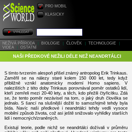
PRO MOBIL
KLASICKY
NEŽIVÁ PŘÍRODA
|
BIOLOGIE
|
ČLOVĚK
|
TECHNOLOGIE
|
VIDEA
|
OSTATNÍ
NAŠI PŘEDKOVÉ NEŽILI DÉLE NEŽ NEANDRTÁLCI
S tímto tvrzením alespoň přišel známý antropolog Erik Trinkaus.
Zaměřil se na nálezy staré kolem 150 000 let, tedy když
přibližně vznikl anatomicky moderní Homo sapiens. V
nalezištích z této doby Trinkaus porovnával poměr ostatků lidí,
kteří zemřeli mezi 20-40 lety, a těch, kdo přežili čtyřicítku. Zdá
se, že tento poměr nezávisel na tom, o jaký druh člověka se
jednalo. S šancí na slušnější dožití to samozřejmě tehdy byla
bída. Navíc naši předkové i neandrtálci tehdy vedli vysoce
mobilní způsob života, což asi ještě snižovalo vyhlídky starších
lidí i nemocných/zraněných.
Existují teorie, podle nichž se neandrtálci dožívali v průměru