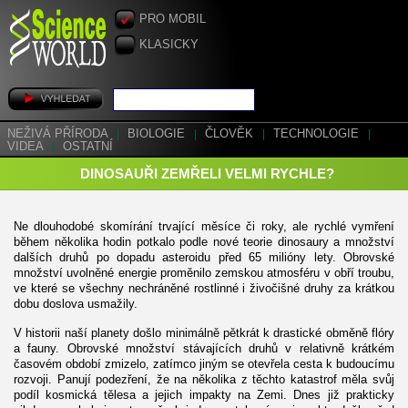
PRO MOBIL
KLASICKY
NEŽIVÁ PŘÍRODA
|
BIOLOGIE
|
ČLOVĚK
|
TECHNOLOGIE
|
VIDEA
|
OSTATNÍ
DINOSAUŘI ZEMŘELI VELMI RYCHLE?
Ne dlouhodobé skomírání trvající měsíce či roky, ale rychlé vymření
během několika hodin potkalo podle nové teorie dinosaury a množství
dalších druhů po dopadu asteroidu před 65 milióny lety. Obrovské
množství uvolněné energie proměnilo zemskou atmosféru v obří troubu,
ve které se všechny nechráněné rostlinné i živočišné druhy za krátkou
dobu doslova usmažily.
V historii naší planety došlo minimálně pětkrát k drastické obměně flóry
a fauny. Obrovské množství stávajících druhů v relativně krátkém
časovém období zmizelo, zatímco jiným se otevřela cesta k budoucímu
rozvoji. Panují podezření, že na několika z těchto katastrof měla svůj
podíl kosmická tělesa a jejich impakty na Zemi. Dnes již prakticky