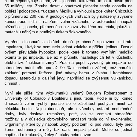
nikdo nepochybuje o tom, že k jednomu takovému impaktu došlo před
65 milióny lety. Zhruba desetikilometrová planetka tehdy dopadla na
pobřeží poloostrova Yucatán v Mexiku a vyhloubila zde kráter Chicxulub
o průměru až 200 km. V geologických vrstvách byly nalezeny zvýšené
koncentrace iridia – na Zemi velmi vzácného, v asteroidech naopak
běžného -, popela, přetaveného a znovu ztvrdlého materiálu, jakožto i
materiálu náhlým a prudkým tlakem šokovaného.
Vymření dinosaurů a dalších druhů je obecně spojováno s tímto
impaktem, i když se nemuselo jednat zdaleka o příčinu jedinou. Dosud
ovšem převládala hypotéza, podle které k tomuto vymírání nedošlo
okamžitě po impaktu, ale až v průběhu následujících let v důsledku
efektu tzv. "nukleární zimy". Prach a popel vyvržený při impaktu do
atmosféry bránil přístupu až 90 % slunečního záření, což narušilo
základní potravní řetězce. jiné návrhy berou v úvahu i kombinace
dopadu asteroidu s dalšími jevy, například se zvýšenou vulkanickou
činností.
Nyní ale přišel tým výzkumníků vedený Dougem Robertsonem z
University of Colorado v Boulderu s jinou teorií. Podle ní byl konec
dinosaurů velmi rychlý, jednalo se o záležitost pouhých minut až
několika hodin. Nejen dinosauři, ale i všechny ostatní nechráněné
druhy, byly doslova usmaženy poté, co se zemská atmosféra
rozžhavila v důsledku obrovského množství tepla do ní uvolněného.
Organismy, které byly naopak ukryty pod zemí či pod vodou, byly před
žárem uchráněny a měly tak šanci impakt přežít. Mohlo se jednat
například o krokodýly, želvy či ptáky nebo savce.