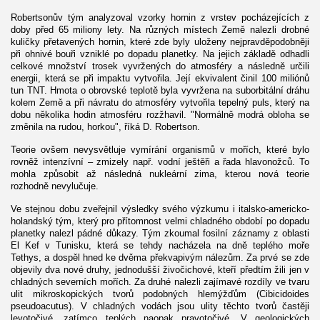
Robertsonův tým analyzoval vzorky hornin z vrstev pocházejících z
doby před 65 miliony lety. Na různých místech Země nalezli drobné
kuličky přetavených hornin, které zde byly uloženy nejpravděpodobněji
při ohnivé bouři vzniklé po dopadu planetky. Na jejich základě odhadli
celkové množství trosek vyvržených do atmosféry a následně určili
energii, která se při impaktu vytvořila. Její ekvivalent činil 100 miliónů
tun TNT. Hmota o obrovské teplotě byla vyvržena na suborbitální dráhu
kolem Země a při návratu do atmosféry vytvořila tepelný puls, který na
dobu několika hodin atmosféru rozžhavil. "Normálně modrá obloha se
změnila na rudou, horkou", říká D. Robertson.
Teorie ovšem nevysvětluje vymírání organismů v mořích, které bylo
rovněž intenzívní – zmizely např. vodní ještěři a řada hlavonožců. To
mohla způsobit až následná nukleární zima, kterou nová teorie
rozhodně nevylučuje.
Ve stejnou dobu zveřejnil výsledky svého výzkumu i italsko-americko-
holandský tým, který pro přítomnost velmi chladného období po dopadu
planetky nalezl pádné důkazy. Tým zkoumal fosilní záznamy z oblasti
El Kef v Tunisku, která se tehdy nacházela na dně teplého moře
Tethys, a dospěl hned ke dvěma překvapivým nálezům. Za prvé se zde
objevily dva nové druhy, jednodušší živočichové, kteří předtím žili jen v
chladných severních mořích. Za druhé nalezli zajímavé rozdíly ve tvaru
ulit mikroskopických tvorů podobných hlemýžďům (Cibicidoides
pseudoacutus). V chladných vodách jsou ulity těchto tvorů častěji
levotočivé, zatímco teplých naopak pravotočivé. V geologických