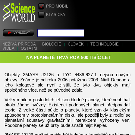
PRO MOBIL
KLASICKY
NEŽIVÁ PŘÍRODA
|
BIOLOGIE
|
ČLOVĚK
|
TECHNOLOGIE
|
VIDEA
|
OSTATNÍ
NA PLANETĚ TRVÁ ROK 900 TISÍC LET
Objekty 2MASS J2126 a TYC 9486-927-1 nejsou novými
objevy. Známe je od roku 2006 potažmo 2008. Niall Deacon a
jeho kolegové ale nyní zjistili, že tyto dva objekty mají
společného více, než se původně zdálo.
Velkým hitem posledních let jsou bludné planety, které neobíhají
okolo žádné hvězdy. Existenci podobných planet předpovídají
teorie. Z velké části půjde o planety, které vznikly klasickým
způsobem v protoplanetárním disku, ale později byly z rodící se
planetární soustavy gravitačními interakcemi vyhozeny ven.
Podobné planety se už brzy bude snažit najít Kepler.
2MASS J2126 možná mohla být jedním z kandidátů na bludnou