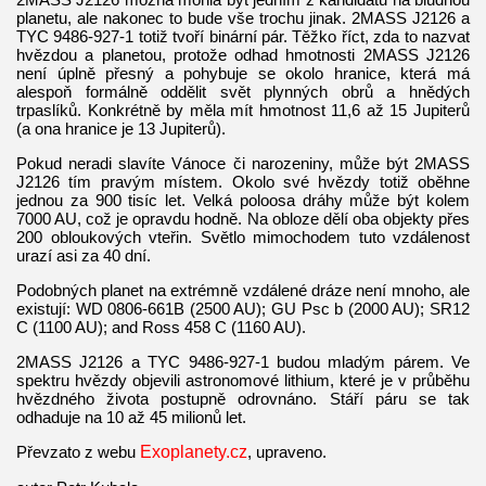
planetu, ale nakonec to bude vše trochu jinak. 2MASS J2126 a
TYC 9486-927-1 totiž tvoří binární pár. Těžko říct, zda to nazvat
hvězdou a planetou, protože odhad hmotnosti 2MASS J2126
není úplně přesný a pohybuje se okolo hranice, která má
alespoň formálně oddělit svět plynných obrů a hnědých
trpaslíků. Konkrétně by měla mít hmotnost 11,6 až 15 Jupiterů
(a ona hranice je 13 Jupiterů).
Pokud neradi slavíte Vánoce či narozeniny, může být 2MASS
J2126 tím pravým místem. Okolo své hvězdy totiž oběhne
jednou za 900 tisíc let. Velká poloosa dráhy může být kolem
7000 AU, což je opravdu hodně. Na obloze dělí oba objekty přes
200 obloukových vteřin. Světlo mimochodem tuto vzdálenost
urazí asi za 40 dní.
Podobných planet na extrémně vzdálené dráze není mnoho, ale
existují: WD 0806-661B (2500 AU); GU Psc b (2000 AU); SR12
C (1100 AU); and Ross 458 C (1160 AU).
2MASS J2126 a TYC 9486-927-1 budou mladým párem. Ve
spektru hvězdy objevili astronomové lithium, které je v průběhu
hvězdného života postupně odrovnáno. Stáří páru se tak
odhaduje na 10 až 45 milionů let.
Převzato z webu
Exoplanety.cz
, upraveno.