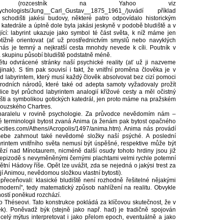
 (rozcestník na Yahoo viz
Psychologists/Jung__Carl_Gustav__1875_1961_/)uvádí příklad
hodišti jakési budovy, některé patro odpovídalo historickým
atedrále a úplně dole byla jakási jeskyně v podobě bludiště a v
jící: labyrint ukazuje jako symbol té část světa, k níž máme jen
ížně orientovat (ať už prostřednictvím smyslů nebo navyklých
nás je temný a nejkratší cesta mnohdy nevede k cíli. Poutník v
a skupinu působí bludiště podstatně méně.
ětu odvrácené stránky naší psychické reality (ať už ji nazveme
ak). S tím pak souvisí i fakt, že vnitřní proměna člověka je v
labyrintem, který musí každý člověk absolvovat bez cizí pomoci
írodních národů, které také od adepta samoty vyžadovaly prožít
ce byl průchod labyrintem analogií křížové cesty a měl očistný
dišti a symbolikou gotických katedrál, jen proto máme na pražském
couzského Chartres.
paralelu v rovině psychologie. Za průvodce nevědomím nám –
ké terminologii bytost zvaná Anima (a ženám pak bytost opačného
ities.com/Athens/Acropolis/1497/anima.htm). Anima nás provádí
sebe zahrnout také nevědomé složky naší psýché. A poslední
rintem vnitřního světa nemusí být úspěšné, respektive může být
ězí nad Mínotaurem, nicméně další osudy tohoto hrdiny jsou již
 epizodě s nevyměněnými černými plachtami velmi rychle potemní
ní Hádovy říše. Opět lze uvážit, zda se nejedná o jakýsi trest za
ojí Animou, nevědomou složkou vlastní bytosti).
přeceňovali: klasické bludiště není rozhodně řešitelné nějakými
derní", tedy matematický způsob nahlížení na realitu. Obvykle
ostí poněkud rozchází.
 Théseovi. Tato konstrukce pokládá za klíčovou skutečnost, že v
věk). Poněvadž býk (stejně jako např. had) je tradičně spojován
e celý mýtus interpretovat i jako přelom epoch, eventuálně a jako