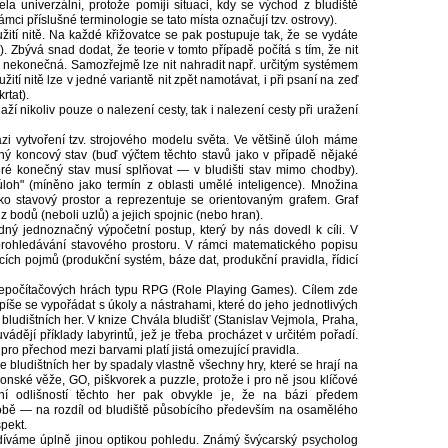
la univerzální, protože pomíjí situaci, kdy se východ z bludiště
ámci příslušné terminologie se tato místa označují tzv. ostrovy).
tí nitě. Na každé křižovatce se pak postupuje tak, že se vydáte
 Zbývá snad dodat, že teorie v tomto případě počítá s tím, že nit
ksi nekonečná. Samozřejmě lze nit nahradit např. určitým systémem
tí nitě lze v jedné variantě nit zpět namotávat, i při psaní na zeď
rtat).
aží nikoliv pouze o nalezení cesty, tak i nalezení cesty při uražení
ázi vytvoření tzv. strojového modelu světa. Ve většině úloh máme
ný koncový stav (buď výčtem těchto stavů jako v případě nějaké
ré konečný stav musí splňovat — v bludišti stav mimo chodby).
loh" (míněno jako termín z oblasti umělé inteligence). Množina
ko stavový prostor a reprezentuje se orientovaným grafem. Graf
z bodů (neboli uzlů) a jejich spojnic (nebo hran).
ný jednoznačný výpočetní postup, který by nás dovedl k cíli. V
rohledávání stavového prostoru. V rámci matematického popisu
ících pojmů (produkční systém, báze dat, produkční pravidla, řídicí
 nepočítačových hrách typu RPG (Role Playing Games). Cílem zde
píše se vypořádat s úkoly a nástrahami, které do jeho jednotlivých
ypy bludištních her. V knize Chvála bludišť (Stanislav Vejmola, Praha,
vádějí příklady labyrintů, jež je třeba procházet v určitém pořadí.
pro přechod mezi barvami platí jistá omezující pravidla.
e bludištních her by spadaly vlastně všechny hry, které se hrají na
nské věže, GO, piškvorek a puzzle, protože i pro ně jsou klíčové
ní odlišností těchto her pak obvykle je, že na bázi předem
i sobě — na rozdíl od bludiště působícího především na osamělého
pekt.
odíváme úplně jinou optikou pohledu. Známý švýcarský psycholog