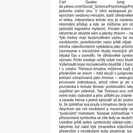
Carl Gustav Jung
dir.yahoo.com/Social_Science/Psychology/
jednoho svého snu. V něm sestupoval po sc
epochám nedávno minulým, další středověké k
ní lebka. Interpretace tohoto snu je následu
minimální přístup a kde se můžeme jen obt
způsobů logického myšlení). Prostor kolem 
labyrintu je obvykle sám a jakoby ztracen – n
Tyto motivy mají bezprostřední vazbu ke sv
nevědomím, podvědomím nebo ještě nějak jin
mnoha náboženstvích vykládána jako průchod 
(srovnejme s iniciačními rituály mnohých př
nějaký čas v samotě). Ve středověké symboli
význam. Proto existuje určitý vztah mezi blu
Vyšehradě kopii mozaikového bludiště z fran
I u vztahu Théseus-Ariadna můžeme najít 
především ve snech – totiž slouží v jungovs
pohlaví označovaná jako Animus – www.geoc
procesem individuace, jehož cílem je do 
poznámka k tomuto tématu: probloudění laby
úspěšné jen zdánlivě. Tak Théseus sice zvít
velmi málo radostné a jeho příběh po známé
a zavede héroa v jedné epizodě až do podsvět
to, že zpřetrhal svá pouta s Ariadnou (tedy sv
Abychom ale roli nevědomí a iracionality ne
"pudovými" metodami. Naopak zvýhodňuje "mo
přisuzovaná symbolika se zde tedy se skutečn
Uveďme ještě jeden symbolický výklad mýtu o
labyrintu byl zabit býk (respektive býkočlo
především s neolitickými kulty plodnosti, lz