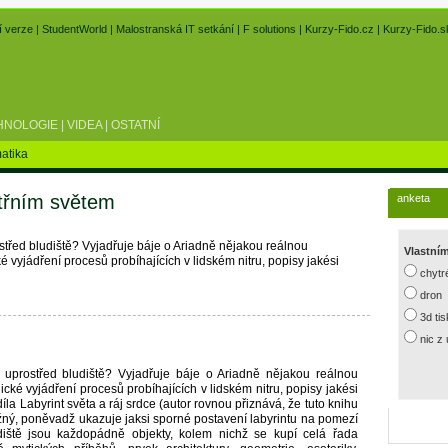
í verze
|
StudentWorld
|
Malostranská IT setkání
|
F solutions
|
Kurzy-Fido.cz
|
Kurzy-Fido.s
HNOLOGIE
|
VIDEA
|
OSTATNÍ
atika
itřním světem
anketa
ostřed bludiště? Vyjadřuje báje o Ariadně nějakou reálnou
Vlastní
é vyjádření procesů probíhajících v lidském nitru, popisy jakési
chytr
dron
3d ti
nic z
e uprostřed bludiště? Vyjadřuje báje o Ariadně nějakou reálnou
ické vyjádření procesů probíhajících v lidském nitru, popisy jakési
la Labyrint světa a ráj srdce (autor rovnou přiznává, že tuto knihu
ižný, poněvadž ukazuje jaksi sporné postavení labyrintu na pomezí
udiště jsou každopádně objekty, kolem nichž se kupí celá řada