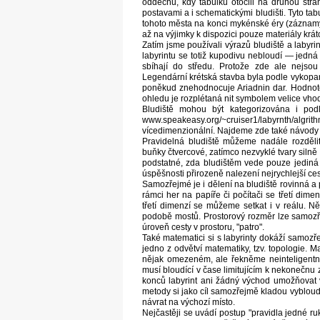
oddechu, kdy tabulku otočili na druhou stranu
postavami a i schematickými bludišti. Tyto t
tohoto města na konci mykénské éry (záznam
až na výjimky k dispozici pouze materiály krát
Zatím jsme používali výrazů bludiště a labyr
labyrintu se totiž kupodivu nebloudí — jedná s
sbíhají do středu. Protože zde ale nejsou
Legendární krétská stavba byla podle vykop
poněkud znehodnocuje Ariadnin dar. Hodnotou
ohledu je rozplétaná nit symbolem velice vhod
Bludiště mohou být kategorizována i podle
www.speakeasy.org/~cruiser1/labyrnth/algri
vícedimenzionální. Najdeme zde také návody n
Pravidelná bludiště můžeme nadále rozděli
buňky čtvercové, zatímco nezvyklé tvary silně
podstatné, zda bludištěm vede pouze jediná 
úspěšnosti přirozeně nalezení nejrychlejší ces
Samozřejmé je i dělení na bludiště rovinná a 
rámci her na papíře či počítači se třetí dim
třetí dimenzí se můžeme setkat i v reálu. N
podobě mostů. Prostorový rozměr lze samozřej
úroveň cesty v prostoru, "patro".
Také matematici si s labyrinty dokáží samozř
jedno z odvětví matematiky, tzv. topologie. M
nějak omezeném, ale řekněme neinteligentní
musí bloudící v čase limitujícím k nekonečnu 
konců labyrint ani žádný východ umožňovat
metody si jako cíl samozřejmě kladou vybloud
návrat na výchozí místo.
Nejčastěji se uvádí postup "pravidla jedné r