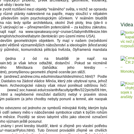
ytických příběhů, prvek architektury, geometrie, esoteriky,
 vědy i teorie her.
 zvolit rozlišení mezi objekty "reálného" světa, v nichž se opravdu
tedy různé plánky nakreslené na papíře, mapy sloužící v nějakém
í především svým psychologickým účinkem. V reálném bludišti
nás tedy spíše architektura, okolní živé ploty, tma (jde-li o
Videa
čí ukrývající se – přinejmenším potenciálně – za každou zákrutou.
ít např. na www.speakeasy.org/~cruiser1/labyrnth/lifesize.htm
glish/schoolnet/labyrin (tentokrát i pro území mimo USA).
ředevším geometrickým objektem. Ty mají v našem (ne)vědomí
astní většině významnějších náboženství a ideologiím (křesťanský
ámský půlměsíc, komunistická pěticípá hvězda, čtyřramená mandala
trie (jedna z ód na bludiště je např. na
ain.txt) je však lehce odtažité, distanční . Pokud se nicméně
ového Mínótaura (lahůdka: jeho kresby –
ml), promyšlenou geometrii zřejmě oceníte jen stěží.
e (andrew2.andrew.cmu.edu/minotaur/slides/mino1.html)? Podle
t Daidalos na žádost vládce Mínóa, který zde ubytoval syna, jehož
em. Archeologické nálezy však mluví poněkud odlišnou řečí:
.hawaii.edu/css/anth/faculty/griffin/322picts/09.htm,
7.html a nepřeberné množství dalších) nebyl v pravém slova
ným palácem (a jeho chodby nebyly ponuré a temné, ale naopak
šeho odvozeno od jednoho ze symbolů mínojské Kréty, kterým byla
ité ostří sekery mělo v náboženské symbolice vztah k býčím rohům
 měsíce. Později se slovo labyrint vžilo jako obecné označení
eho význam ještě posunul.
u známy i první kresby bludišť, které si zřejmě pro vlastní potřebu
u/~maicar/Pylos.html). Tuto činnost prováděli zřejmě ve chvílích