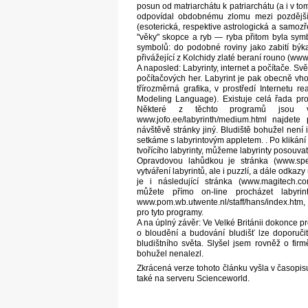
posun od matriarchátu k patriarchátu (a i v tom
odpovídal obdobnému zlomu mezi pozdějším
(esoterická, respektive astrologická a samo
"věky" skopce a ryb — ryba přitom byla sym
symbolů: do podobné roviny jako zabití býka
přivážející z Kolchidy zlaté beraní rouno (ww
A naposled: Labyrinty, internet a počítače. Svět
počítačových her. Labyrint je pak obecně vho
třírozměrná grafika, v prostředí Internetu 
Modeling Language). Existuje celá řada pr
Některé z těchto programů jsou vol
www.jofo.ee/labyrinth/medium.html najdete
návštěvě stránky jiný. Bludiště bohužel není 
setkáme s labyrintovým appletem. . Po klikání 
tvořícího labyrinty, můžeme labyrinty posouvat
Opravdovou lahůdkou je stránka (www.spea
vytváření labyrintů, ale i puzzlí, a dále odk
je i následující stránka (www.magitech.co
můžete přímo on-line procházet labyrin
www.pom.wb.utwente.nl/staff/hans/index.htm
pro tyto programy.
A na úplný závěr: Ve Velké Británii dokonce p
o bloudění a budování bludišť lze doporuč
bludištního světa. Slyšel jsem rovněž o fir
bohužel nenalezl.
Zkrácená verze tohoto článku vyšla v časopisu
také na serveru Scienceworld.