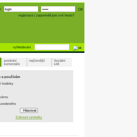
k
registrace
|
zapomněli jste své heslo?
vyhledávání
poslední
nejčtenější
Sociální
komentáře
sítě
m a používám
é hodinky
skárnu
 uvedeného
Zobrazit výsledky