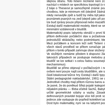
stejnou stranu. Toto řešení nicméně není zce
nachází v místech se specifickou topologií (v r
Z báje o Theseovi je samozřejmě známé použi
chodbou, kde je minimum nití (ideálně žádná).
nikdy nenavíjíte zpět a tudíž by měla být ja
poznámek psaných na zeď (stejně jako při použi
lze buď zprávy pouze připisovat nebo mazat/šk
Existují další matematické modely, které se sn
minimální vzdálenosti v bludišti.
Matematický popis labyrintu obnáší v první f
přitom definován počáteční stav a požadova
jednodušší skládačky, nebo podmínkami, kte
Mezi počátkem a koncem leží svět "řešení ú
všech stavů prostředí se přitom označuje ja
přitom v tomto případě zahrnuje útvar složený 
Ve složitých nemáme předem k dispozici žád
takových případech se postupuje metodou p
bludišť se lze setkat i s celou řadou souvisej
mechanismus).
Bludiště se přímo objevují v počítačových i
ovšem není pouze najít cestu bludištěm, ale s
částí lokalizoval tvůrce hry. Existují i další t
Státní pedagogické nakladatelství, 1991) se u
Jednotlivé chodby mají přitom různou barvu a 
Je jasné, že do poněkud šířeji pojaté kategori
nějakém plánku — třeba včetně šachů, Babylo
určité geometrické vztahy a vazby. Zásad
definovaných pravidel bojuje více lidí prot
jedince zde vystupuje do popředí kolektivní as
Dost bylo matematiky, nyní se na labyrint p