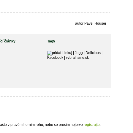
autor Pavel Houser
ící články
Tagy
Linkuj
|
Jagg
|
Delicious
|
Facebook
|
vybrali.sme.sk
hlašte v pravém horním rohu, nebo se prosím nejprve
registrujte
.