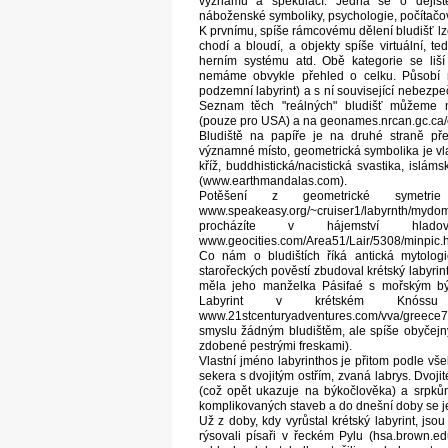
významů a spekulací. Jedná se o dějiště m
náboženské symboliky, psychologie, počítačové
K prvnímu, spíše rámcovému dělení bludišť lze
chodí a bloudí, a objekty spíše virtuální, 
herním systému atd. Obě kategorie se liš
nemáme obvykle přehled o celku. Působí na 
podzemní labyrint) a s ní související nebezpe
Seznam těch "reálných" bludišť můžeme naj
(pouze pro USA) a na geonames.nrcan.gc.ca/en
Bludiště na papíře je na druhé straně p
významné místo, geometrická symbolika je vl
kříž, buddhistická/nacistická svastika, isl
(www.earthmandalas.com).
Potěšení z geometrické syme
www.speakeasy.org/~cruiser1/labyrnth/mydom
procházíte v hájemství hlad
www.geocities.com/Area51/Lair/5308/minpic.ht
Co nám o bludištích říká antická mytologi
starořeckých pověstí zbudoval krétský labyrin
měla jeho manželka Pásifaé s mořským býk
Labyrint v krétském Knóssu (www2.soc
www.21stcenturyadventures.com/vva/greece
smyslu žádným bludištěm, ale spíše obyčej
zdobené pestrými freskami).
Vlastní jméno labyrinthos je přitom podle v
sekera s dvojitým ostřím, zvaná labrys. Dvoj
(což opět ukazuje na býkočlověka) a srpkům
komplikovaných staveb a do dnešní doby se j
Už z doby, kdy vyrůstal krétský labyrint, jso
rýsovali písaři v řeckém Pylu (hsa.brown.ed