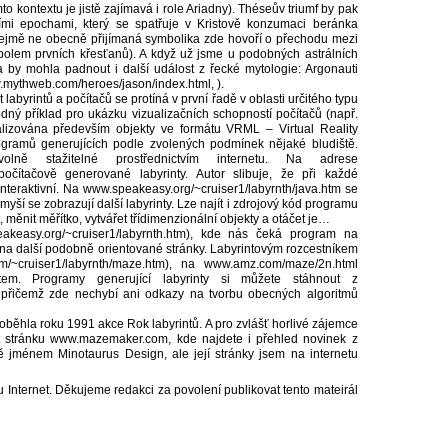
to kontextu je jistě zajímavá i role Ariadny). Théseův triumf by pak
i epochami, který se spatřuje v Kristově konzumaci beránka
zřejmě ne obecně přijímaná symbolika zde hovoří o přechodu mezi
bolem prvních křesťanů). A když už jsme u podobných astrálních
 by mohla padnout i další událost z řecké mytologie: Argonauti
w.mythweb.com/heroes/jason/index.html, ).
 labyrintů a počítačů se protíná v první řadě v oblasti určitého typu
dný příklad pro ukázku vizualizačních schopností počítačů (např.
realizována především objekty ve formátu VRML – Virtual Reality
ogramů generujících podle zvolených podmínek nějaké bludiště.
ně stažitelné prostřednictvím internetu. Na adrese
 počítačově generované labyrinty. Autor slibuje, že při každé
interaktivní. Na www.speakeasy.org/~cruiser1/labyrnth/java.htm se
myší se zobrazují další labyrinty. Lze najít i zdrojový kód programu
, měnit měřítko, vytvářet třídimenzionální objekty a otáčet je…
keasy.org/~cruiser1/labyrnth.htm), kde nás čeká program na
azy na další podobně orientované stránky. Labyrintovým rozcestníkem
m/~cruiser1/labyrnth/maze.htm), na www.amz.com/maze/2n.html
tem. Programy generující labyrinty si můžete stáhnout z
, přičemž zde nechybí ani odkazy na tvorbu obecných algoritmů
roběhla roku 1991 akce Rok labyrintů. A pro zvlášť horlivé zájemce
it stránku www.mazemaker.com, kde najdete i přehled novinek z
mě jménem Minotaurus Design, ale její stránky jsem na internetu
 Internet. Děkujeme redakci za povolení publikovat tento mateirál