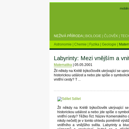
mobiln
NEŽIVÁ PŘÍRODA
|
BIOLOGIE
|
ČLOVĚK
|
TEC
Astronomie
|
Chemie
|
Fyzika
|
Geologie
|
Matem
Labyrinty: Mezi vnějším a vn
Matematika
|
05.05.2001
Žil někdy na Krétě býkočlověk ukrývající se upr
historickou událost a nebo jde spíše o symbolick
vnitřní cesty? T ...
Sdílet
Žil někdy na Krétě býkočlověk ukrývající s
historickou událost a nebo jde spíše o symbol
vnitřní cesty? Těžko říct. Název Komenského dí
nikdy nečetl) je v tomto ohledu poměrně výst
vnitřního a vnějšího světa. Labyrinty a bl