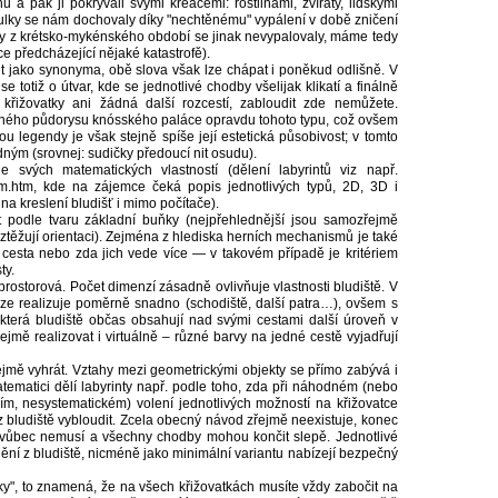
 a pak ji pokrývali svými kreacemi: rostlinami, zvířaty, lidskými
abulky se nám dochovaly díky "nechtěnému" vypálení v době zničení
y z krétsko-mykénského období se jinak nevypalovaly, máme tedy
ce předcházející nějaké katastrofě).
int jako synonyma, obě slova však lze chápat i poněkud odlišně. V
e totiž o útvar, kde se jednotlivé chodby všelijak klikatí a finálně
 křižovatky ani žádná další rozcestí, zabloudit zde nemůžete.
aného půdorysu knósského paláce opravdu tohoto typu, což ovšem
 legendy je však stejně spíše její estetická působivost; v tomto
ným (srovnej: sudičky předoucí nit osudu).
 svých matematických vlastností (dělení labyrintů viz např.
thm.htm, kde na zájemce čeká popis jednotlivých typů, 2D, 3D i
a kreslení bludišť i mimo počítače).
t podle tvaru základní buňky (nejpřehlednější jsou samozřejmě
 ztěžují orientaci). Zejména z hlediska herních mechanismů je také
cesta nebo zda jich vede více — v takovém případě je kritériem
ty.
prostorová. Počet dimenzí zásadně ovlivňuje vlastnosti bludiště. V
enze realizuje poměrně snadno (schodiště, další patra…), ovšem s
ěkterá bludiště občas obsahují nad svými cestami další úroveň v
mě realizovat i virtuálně – různé barvy na jedné cestě vyjadřují
ejmě vyhrát. Vztahy mezi geometrickými objekty se přímo zabývá i
atematici dělí labyrinty např. podle toho, zda při náhodném (nebo
m, nesystematickém) volení jednotlivých možností na křižovatce
z bludiště vybloudit. Zcela obecný návod zřejmě neexistuje, konec
 vůbec nemusí a všechny chodby mohou končit slepě. Jednotlivé
ění z bludiště, nicméně jako minimální variantu nabízejí bezpečný
uky", to znamená, že na všech křižovatkách musíte vždy zabočit na