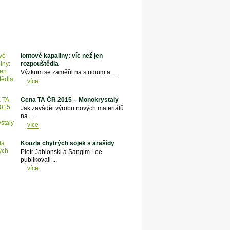
Iontové kapaliny: víc než jen
rozpouštědla
Výzkum se zaměřil na studium a ...
více
Cena TA ČR 2015 – Monokrystaly
Jak zavádět výrobu nových materiálů
na ...
více
Kouzla chytrých sojek s arašídy
Piotr Jablonski a Sangim Lee
publikovali ...
více