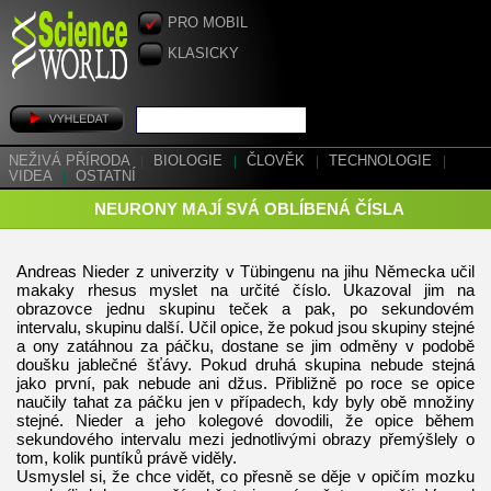
PRO MOBIL
KLASICKY
NEŽIVÁ PŘÍRODA
|
BIOLOGIE
|
ČLOVĚK
|
TECHNOLOGIE
|
VIDEA
|
OSTATNÍ
NEURONY MAJÍ SVÁ OBLÍBENÁ ČÍSLA
Andreas Nieder z univerzity v Tübingenu na jihu Německa učil
makaky rhesus myslet na určité číslo. Ukazoval jim na
obrazovce jednu skupinu teček a pak, po sekundovém
intervalu, skupinu další. Učil opice, že pokud jsou skupiny stejné
a ony zatáhnou za páčku, dostane se jim odměny v podobě
doušku jablečné šťávy. Pokud druhá skupina nebude stejná
jako první, pak nebude ani džus. Přibližně po roce se opice
naučily tahat za páčku jen v případech, kdy byly obě množiny
stejné. Nieder a jeho kolegové dovodili, že opice během
sekundového intervalu mezi jednotlivými obrazy přemýšlely o
tom, kolik puntíků právě viděly.
Usmyslel si, že chce vidět, co přesně se děje v opičím mozku