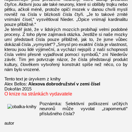
čtyřce. Aktivní jsou ale také neurony, které si oblíbily trojku nebo
pětku, ačkoli méně, protože opičí mozek v danou chvíli myslí
rovněž na čísla v blízkosti čísla čtyři. „Je to takové zrnité
vnímání čísel,“ vysvětloval Nieder. „Opice vnímají kardinalitu
pouze přibližně.“
Je téměř jisté, že v lidských mozcích probíhají velmi podobné
procesy. Z toho plyne zajímavá otázka. Jestliže si naše mozky
umí představit čísla pouze přibližně, jak to, že jsme vůbec
dokázali čísla „vymyslet“? „Smysl pro exaktní čísla je vlastnost,
kterou jsou lidé výjimeční, a vychází nejspíš z naší schopnosti
čísla velmi přesně vyjadřovat pomocí symbolů,“ zní Niederův
závěr. Tím jen potvrzuje názor, že čísla představují produkt
kultury, člověkem vytvořený konstrukt spíše než něco, co by
nám bylo vrozené.
Tento text je úryvkem z knihy
Alex Bellos:
Alexova dobrodružství v zemi čísel
Dokořán 2015
O knize na stránkách vydavatele
Poznámka: Selektivní poškození určitých
neuronů může vyvolat „zapomenutí“
příslušného čísla?
autor