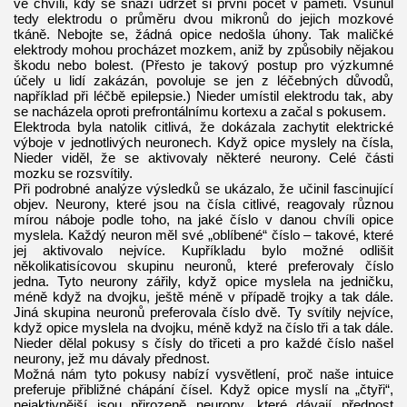
ve chvíli, kdy se snaží udržet si první počet v paměti. Vsunul
tedy elektrodu o průměru dvou mikronů do jejich mozkové
tkáně. Nebojte se, žádná opice nedošla úhony. Tak maličké
elektrody mohou procházet mozkem, aniž by způsobily nějakou
škodu nebo bolest. (Přesto je takový postup pro výzkumné
účely u lidí zakázán, povoluje se jen z léčebných důvodů,
například při léčbě epilepsie.) Nieder umístil elektrodu tak, aby
se nacházela oproti prefrontálnímu kortexu a začal s pokusem.
Elektroda byla natolik citlivá, že dokázala zachytit elektrické
výboje v jednotlivých neuronech. Když opice myslely na čísla,
Nieder viděl, že se aktivovaly některé neurony. Celé části
mozku se rozsvítily.
Při podrobné analýze výsledků se ukázalo, že učinil fascinující
objev. Neurony, které jsou na čísla citlivé, reagovaly různou
mírou náboje podle toho, na jaké číslo v danou chvíli opice
myslela. Každý neuron měl své „oblíbené“ číslo – takové, které
jej aktivovalo nejvíce. Kupříkladu bylo možné odlišit
několikatisícovou skupinu neuronů, které preferovaly číslo
jedna. Tyto neurony zářily, když opice myslela na jedničku,
méně když na dvojku, ještě méně v případě trojky a tak dále.
Jiná skupina neuronů preferovala číslo dvě. Ty svítily nejvíce,
když opice myslela na dvojku, méně když na číslo tři a tak dále.
Nieder dělal pokusy s čísly do třiceti a pro každé číslo našel
neurony, jež mu dávaly přednost.
Možná nám tyto pokusy nabízí vysvětlení, proč naše intuice
preferuje přibližné chápání čísel. Když opice myslí na „čtyři“,
nejaktivnější jsou přirozeně neurony, které dávají přednost