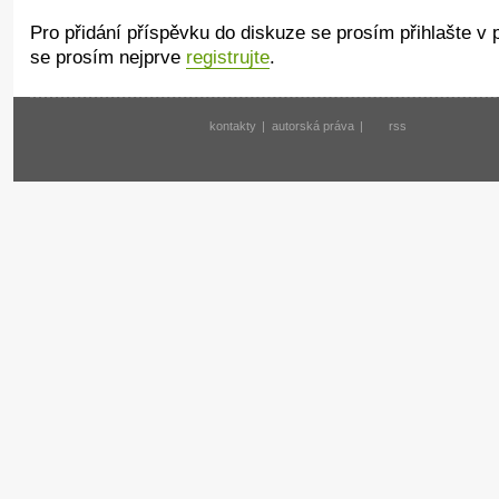
Pro přidání příspěvku do diskuze se prosím přihlašte v
se prosím nejprve
registrujte
.
kontakty
|
autorská práva
|
rss