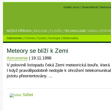
mobilní verze
|
StudentWorld
|
Malostra
NEŽIVÁ PŘÍRODA
|
BIOLOGIE
|
ČLOVĚK
|
TECHNOLOGIE
|
VIDEA
|
OSTATNÍ
Astronomie
|
Chemie
|
Fyzika
|
Geologie
|
Matematika
Meteory se blíží k Zemi
Astronomie
|
19.11.1998
V polovině listopadu čeká Zemi meteorická bouře, která j
I když pravděpodobně nedojde k ohrožení telekomunikačn
jistotu přeorientovány. ...
Sdílet