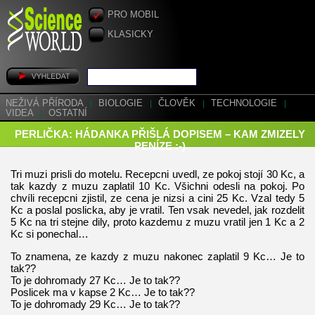
PRO MOBIL
KLASICKY
NEŽIVÁ PŘÍRODA
|
BIOLOGIE
|
ČLOVĚK
|
TECHNOLOGIE
|
VIDEA
|
OSTATNÍ
PERLIČKA: HÁDANKA PŘIŠLÁ DOPISEM – KAM ZMIZELY
PENÍZE :-)
Tri muzi prisli do motelu. Recepcni uvedl, ze pokoj stojí 30 Kc, a
tak kazdy z muzu zaplatil 10 Kc. Všichni odesli na pokoj. Po
chvíli recepcni zjistil, ze cena je nizsi a cini 25 Kc. Vzal tedy 5
Kc a poslal poslicka, aby je vratil. Ten vsak nevedel, jak rozdelit
5 Kc na tri stejne dily, proto kazdemu z muzu vratil jen 1 Kc a 2
Kc si ponechal…
To znamena, ze kazdy z muzu nakonec zaplatil 9 Kc… Je to
tak??
To je dohromady 27 Kc… Je to tak??
Poslicek ma v kapse 2 Kc… Je to tak??
To je dohromady 29 Kc… Je to tak??