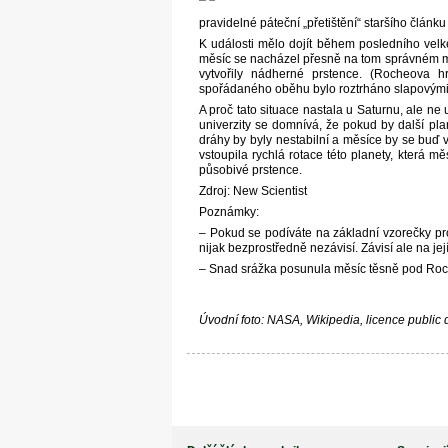
pravidelné páteční „přetištění“ staršího článku
K události mělo dojít během posledního velk
měsíc se nacházel přesně na tom správném mís
vytvořily nádherné prstence. (Rocheova h
spořádaného oběhu bylo roztrháno slapovými 
A proč tato situace nastala u Saturnu, ale ne
univerzity se domnívá, že pokud by další pl
dráhy by byly nestabilní a měsíce by se buď 
vstoupila rychlá rotace této planety, která m
působivé prstence.
Zdroj: New Scientist
Poznámky:
– Pokud se podíváte na základní vzorečky pr
nijak bezprostředně nezávisí. Závisí ale na její
– Snad srážka posunula měsíc těsně pod Roch
Úvodní foto: NASA, Wikipedia, licence public