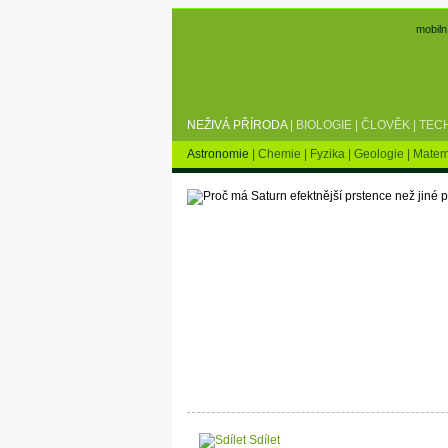
mobiln
NEŽIVÁ PŘÍRODA
|
BIOLOGIE
|
ČLOVĚK
|
TEC
Astronomie
|
Chemie
|
Fyzika
|
Geologie
|
Matem
Sdílet