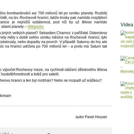
ého bombardování asi 700 milionů let po vzniku planety. Rozbitý
tě, na tzv. Rocheově hranici, takže trosky pak namísto rozptýlení
ranice je nejnižší vzdálenost, pod níž by už těleso namísto
Videa
silami planety –
Wikipedia
 u jiných velkých planet? Sebastien Charnoz z pařížské Diderotovy
anety měly v době svého vzniku měsíce na Rocheově hranici, tyto
vzdalovaly, nebo dopadly na povrch. V případě Saturnu do hry ale
ěsíc na hranici udržela po 700 milionů let – a proto má Saturn tak
o výpočet Rocheovy meze, na rychlosti otáčení středového tělesa
 hustotě/hmotnosti a totéž pro satelit.
eovu hranici a ten byl roztrhán? Nebo se rozpadl už srážkou?
 domain
autor Pavel Houser