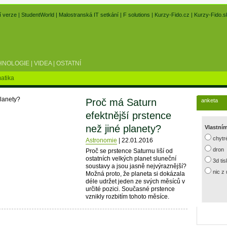
í verze
|
StudentWorld
|
Malostranská IT setkání
|
F solutions
|
Kurzy-Fido.cz
|
Kurzy-Fido.s
HNOLOGIE
|
VIDEA
|
OSTATNÍ
atika
Proč má Saturn
anketa
efektnější prstence
než jiné planety?
Vlastní
chytr
Astronomie
|
22.01.2016
dron
Proč se prstence Saturnu liší od
ostatních velkých planet sluneční
3d ti
soustavy a jsou jasně nejvýraznější?
nic z
Možná proto, že planeta si dokázala
déle udržet jeden ze svých měsíců v
určité pozici. Současné prstence
vznikly rozbitím tohoto měsíce.