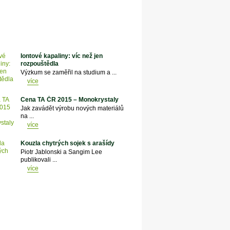
Iontové kapaliny: víc než jen
rozpouštědla
Výzkum se zaměřil na studium a ...
více
Cena TA ČR 2015 – Monokrystaly
Jak zavádět výrobu nových materiálů
na ...
více
Kouzla chytrých sojek s arašídy
Piotr Jablonski a Sangim Lee
publikovali ...
více