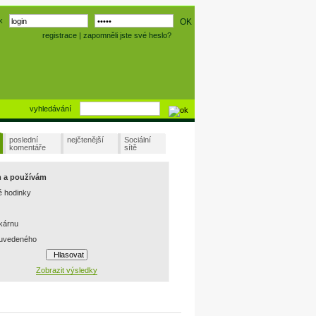
k
registrace
|
zapomněli jste své heslo?
vyhledávání
poslední
nejčtenější
Sociální
komentáře
sítě
m a používám
é hodinky
skárnu
 uvedeného
Zobrazit výsledky