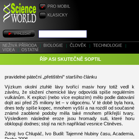
PRO MOBIL
KLASICKY
NEŽIVÁ PŘÍRODA
|
BIOLOGIE
|
ČLOVĚK
|
TECHNOLOGIE
|
VIDEA
|
OSTATNÍ
ŘÍP ASI SKUTEČNĚ SOPTIL
pravidelné páteční „přetištění“ staršího článku
Výzkum okolní ztuhlé lávy tvořící masiv hory totiž vedl k
závěru, že složení chemické lávy odpovídá spíše regulérním
vulkánům. K explozi (nebo více explozím) mělo podle datování
dojít asi před 25 miliony let – v oligocénu. V té době byla hora,
dnes tedy spíše kopec, mnohem vyšší a na rozdíl od současné
známé zaoblené podoby měla také mnohem příkřejší tvary.
Výsledkem následné eroze jsou hromady suti, které horu
obklopují dodnes; stojí na nich například vesnice Ctiněves.
Zdroj: Ivo Chlupáč, Ivo Budil: Tajemné hlubiny času, Academia,
Praha 2006