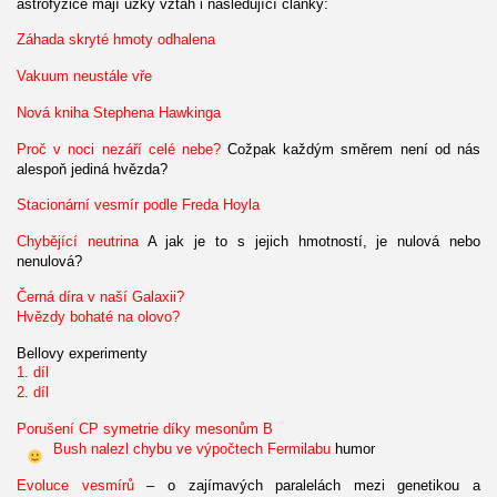
astrofyzice mají úzký vztah i následující články:
Záhada skryté hmoty odhalena
Vakuum neustále vře
Nová kniha Stephena Hawkinga
Proč v noci nezáří celé nebe?
Cožpak každým směrem není od nás
alespoň jediná hvězda?
Stacionární vesmír podle Freda Hoyla
Chybějící neutrina
A jak je to s jejich hmotností, je nulová nebo
nenulová?
Černá díra v naší Galaxii?
Hvězdy bohaté na olovo?
Bellovy experimenty
1. díl
2. díl
Porušení CP symetrie díky mesonům B
Bush nalezl chybu ve výpočtech Fermilabu
humor
Evoluce vesmírů
– o zajímavých paralelách mezi genetikou a