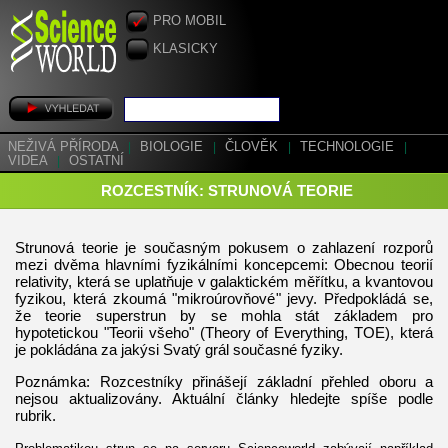
PRO MOBIL
KLASICKY
NEŽIVÁ PŘÍRODA
|
BIOLOGIE
|
ČLOVĚK
|
TECHNOLOGIE
|
VIDEA
|
OSTATNÍ
ROZCESTNÍK: STRUNOVÁ TEORIE
Strunová teorie je současným pokusem o zahlazení rozporů
mezi dvěma hlavními fyzikálními koncepcemi: Obecnou teorií
relativity, která se uplatňuje v galaktickém měřítku, a kvantovou
fyzikou, která zkoumá "mikroúrovňové" jevy. Předpokládá se,
že teorie superstrun by se mohla stát základem pro
hypotetickou "Teorii všeho" (Theory of Everything, TOE), která
je pokládána za jakýsi Svatý grál současné fyziky.
Poznámka: Rozcestníky přinášejí základní přehled oboru a
nejsou aktualizovány. Aktuální články hledejte spíše podle
rubrik.