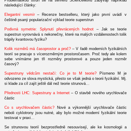
Problematikou strun se na serveru Scienceworld zabývají například
následující články:
Elegantní vesmír
– Recenze bestselleru, který jako první uvádí v
češtině psaný popularizační výklad teorie superstrun
Podivná symetrie: Splynutí převrácených hodnot
– Jak se teorie
supestrun vyrovnává s nekonečny, které na malých vzdálenostech tolik
trápily kvantovou fyziku?
Kolik rozměrů má časoprostor a proč?
– V řadě moderních fyzikálních
teorií se pracuje s vícerozměrným prostoročasem. Proč tedy ale kolem
sebe vnímáme jen tři rozměry prostorové a pouze jeden rozměr
časový?
Supestruny vědcům nestačí: Co je to M teorie?
Písmeno M je
odvozeno ze slova mystická, přesto se však jedná o teorii fyzikální. Mj.
si klade za cíl zajít ještě dál než teorie strunová…
Přednosti LHC: Supestruny a Internet
– O stavbě nového urychlovače
částic
Co s urychlovačem částic?
Nové a výkonnější urychlovače částic
neboli cyklotrony jsou nutné, aby bylo možné moderní fyzikální teorie
testovat v praxi…
Se strunovou teorií bezprostředně nesouvisejí, ale ke kosmologii a