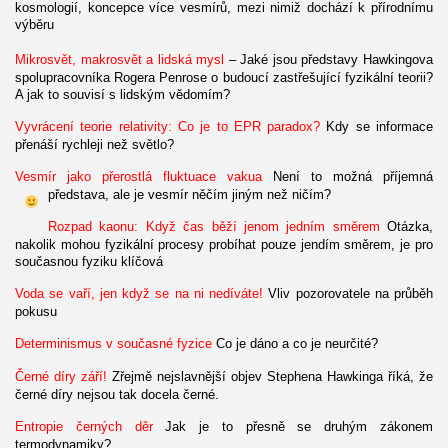
kosmologií, koncepce více vesmírů, mezi nimiž dochází k přírodnímu
výběru
Mikrosvět, makrosvět a lidská mysl
– Jaké jsou představy Hawkingova
spolupracovníka Rogera Penrose o budoucí zastřešující fyzikální teorii?
A jak to souvisí s lidským vědomím?
Vyvrácení teorie relativity: Co je to EPR paradox?
Kdy se informace
přenáší rychleji než světlo?
Vesmír jako přerostlá fluktuace vakua
Není to možná příjemná
představa, ale je vesmír něčím jiným než ničím?
Rozpad kaonu: Když čas běží jenom jedním směrem
Otázka,
nakolik mohou fyzikální procesy probíhat pouze jendím směrem, je pro
současnou fyziku klíčová
Voda se vaří, jen když se na ni nedíváte!
Vliv pozorovatele na průběh
pokusu
Determinismus v současné fyzice
Co je dáno a co je neurčité?
Černé díry září!
Zřejmě nejslavnější objev Stephena Hawkinga říká, že
černé díry nejsou tak docela černé.
Entropie černých děr
Jak je to přesně se druhým zákonem
termodynamiky?