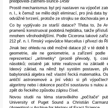
predpovedi-zatmeni-slunce-1458/
Prostě mechanismus byl prý nastaven na výpočet zatm
n. l., k čemuž se mělo dojít eliminací, pro jiná data by
odvážné tvrzení, protože ze strojku se dochovala jen as
Co by vyplývalo ze starší datace? Třeba to, že A
pramenů konstruoval podobná hejblátka, takže příslu
mnohem věrohodnějšími. Podle Cicerona takové zaří
212 př. n. l. římský vojevůdce Marcellus i přivezl do Ř
Jinak bez ohledu na obě možné datace již v té době 
geometrie, ale ne goniometrie, a zařízení podle
reprezentací „aritmetiky“ (prostě převody, tj. c
násobků; ostatně jak tohle realizovat na základě 
Ideový základ, na němž byl systém postaven, pře
babylonská algebra než vlastní řecká matematika. Os
antičtí astronomové a jiní vědci si při výpočte
algoritmy nebo i dokonce poziční soustavou s nulou a
zpět do řeckého způsobu zápisu čísel.
Novou studii na téma starověkého „počítače“ pu
University of Puget Sound a Christián Carmanz
(Argentina) v Archive for History of Exact Science.