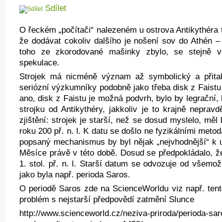
Sdílet
O řeckém „počítači“ nalezeném u ostrova Antikythéra t
že dodávat cokoliv dalšího je nošení sov do Athén –
toho ze zkorodované mašinky zbylo, se stejně 
spekulace.
Strojek má nicméně význam až symbolický a přita
seriózní výzkumníky podobně jako třeba disk z Faistu
ano, disk z Faistu je možná podvrh, bylo by legrační,
strojku od Antikythéry, jakkoliv je to krajně neprav
zjištění: strojek je starší, než se dosud myslelo, mě
roku 200 př. n. l. K datu se došlo ne fyzikálními metod
popsaný mechanismus by byl nějak „nejvhodnější“ k 
Měsíce právě v této době. Dosud se předpokládalo, ž
1. stol. př. n. l. Starší datum se odvozuje od všem
jako byla např. perioda Saros.
O periodě Saros zde na ScienceWorldu viz např. tent
problém s nejstarší předpovědí zatmění Slunce
http://www.scienceworld.cz/neziva-priroda/perioda-sar