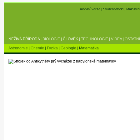
mobilní verze
|
StudentWorld
|
Malostra
NEŽIVÁ PŘÍRODA
|
BIOLOGIE
|
ČLOVĚK
|
TECHNOLOGIE
|
VIDEA
|
OSTATNÍ
Astronomie
|
Chemie
|
Fyzika
|
Geologie
|
Matematika