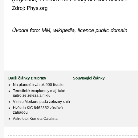
Zdroj: Phys.org
Úvodní foto: MM, wikipedia, licence public domain
Další články z rubriky
Související články
Na planetě trvá rok 900 tisíc let
Terestické exoplanety mají také
jádro ze železa a niklu
V nitru Merkuru padá železný sníh
Hvězda KIC 8462852 zůstává
záhadou
Astrofoto: Kometa Catalina