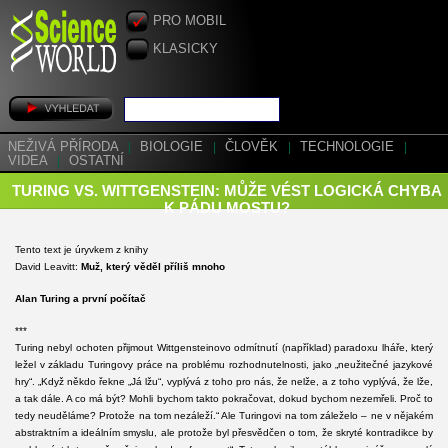
PRO MOBIL
KLASICKY
NEŽIVÁ PŘÍRODA
|
BIOLOGIE
|
ČLOVĚK
|
TECHNOLOGIE
|
VIDEA
|
OSTATNÍ
TURING VS. WITTGENSTEIN: MŮŽE VÉST LOGICKÁ CHYBA
K PÁDU MOSTU?
Tento text je úryvkem z knihy
David Leavitt:
Muž, který věděl příliš mnoho
Alan Turing a první počítač
***
Turing nebyl ochoten přijmout Wittgensteinovo odmítnutí (například) paradoxu lháře, který
ležel v základu Turingovy práce na problému rozhodnutelnosti, jako „neužitečné jazykové
hry“. „Když někdo řekne „Já lžu“, vyplývá z toho pro nás, že nelže, a z toho vyplývá, že lže,
a tak dále. A co má být? Mohli bychom takto pokračovat, dokud bychom nezemřeli. Proč to
tedy neuděláme? Protože na tom nezáleží.“ Ale Turingovi na tom záleželo – ne v nějakém
abstraktním a ideálním smyslu, ale protože byl přesvědčen o tom, že skryté kontradikce by