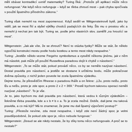
měli obávat kontradikcí uvnitř matematiky? Turing říká: „Protože při aplikaci může něco
nefungovat.“ Ale když něco nefunguje – když se třeba zhroutí most – pak chyba spočívala
v použití špatného přírodního zákona.“
Turing však nemohl na most zapomenout. Když seděl ve Wittgensteinově bytě, jako by
viděl, jak se most řítí a slyšel výkřiky chodců padajících do řeky. Šlo mu o prostou věc a
nemohl ji nechat jen tak být. Turing se, podle jeho vlastních slov, zaměřil „na hroutící se
most“.
Wittgenstein: „Jak ale víte, že se zhroutí? Není to otázka fyziky? Může se stát, že někdo
vypočítá konstrukci mostu podle hodu kostkou a tento most nikdy nespadne.“
Turing: „Jestliže někdo vezme Fregeho symbolismus a vysvětlí někomu jinému, jak v něm
má násobit, pak může při použití Russellova paradoxu dojít k chybě v násobení.“
Wittgenstein: „To se může stát, pokud provádí něco, co by se nemělo nazývat násobení.
Dostal pravidla pro násobení, a jestliže se dostane k určitému bodu, může pokračovat
dvěma způsoby, z nichž jeden povede ke zcela špatnému výsledku.
Dejme tomu, že přesvědčím Rheese o paradoxu lháře a on řekne: „Lžu, proto nelžu, proto
lžu a nelžu, proto je zde spor, a proto 2 x 2 = 369.“ Prostě bychom takovou operaci neměli
nazývat „násobení“. To je vše.
Je to, jako bychom mu dali pravidla pro násobení, která vedou k různým výsledkům –
řekněme třeba pravidla, kde a x b ≠ b x a. To je zcela možné. Dobře, dali jsme mu taková
pravidla, a co má být? Má to znamenat, že jsme mu dali špatný výpočetní postup?“
Turing: „Přestože nevíme, zda most nespadne, i když zde není žádný spor, je velmi
pravděpodobné, že pokud zde spor je, něco nebude fungovat.“
Wittgenstein: „Dosud se ale nikdy nestalo, že by díky tomu něco nefungovalo. A proč se to
nestalo?“