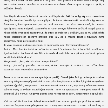
mohly vést k tomu, že věci „nebudou fungovat“. Tato polemika se táhla seminářem po celý
rok a svého vrcholu dosáhla v dlouhé diskusi o úloze zákona sporu v logice a (opět) v
„běžném“ životě:
„Mohl bych vás naučit šachová pravidla, aniž bych vám řekl, že se figurky musí zastavit na
okraji šachovnice. Jestliže by nastal případ, že by se někomu hodilo odskočit s figurkou ze
šachovnice, řekli bychom mu: „Ne, to není dovoleno.“ To však neznamená, že pravidla
byla špatná nebo neúplná. Vzpomeňte si na to, co bylo řečeno o počítání. Stejně jako se
někdo může svobodně rozhodnout, že bude pokračovat v počítání, jak se mu zlíbí, může
někdo interpretovat šachová pravidla buď tak, že je možné tahat s figurkami mimo
šachovnici, nebo že to možné není.
Je však zásadně důležité pochopit, že spornost tu není hlavním problémem.“
Turing: „Mezi hraním šachů a počítáním je rozdíl. V případě šachů by učitel neměl tahat
figurkami mimo šachovnici, ale žák si to může dovolit, kdežto v případě počítání bychom
se všichni měli shodnout.“
Wittgenstein: „Ano, ale odkud se bere problém?“
Turing: „Skutečný problém nenastane, dokud nedojde k aplikaci, pak může třeba
spadnout most nebo něco podobného.“
Tento most se znovu a znovu vynořuje (a padá). Stejně jako Turing neústupně trval na
tom, aby Wittgenstein připustil pád mostu způsobený špatnou aplikací „logického systému,
systému výpočtů“, Wittgenstein zase neoblomně trval na tom, aby Turing dělal rozdíl mezi
světem logiky a světem skutečných mostů. Proto na opakované Turingovo tvrzení, že
„praktické věci nemusí fungovat, pokud jsme nerozpoznali spor“, Wittgenstein odpověděl:
„Otázka zní: Proč se lidé obávají kontradikcí? Lze snadno pochopit, proč by se měli bát
kontradikcí v pravidlech, předpisech atd. – tedy mimo matematiku. Otázka zní: Proč by se