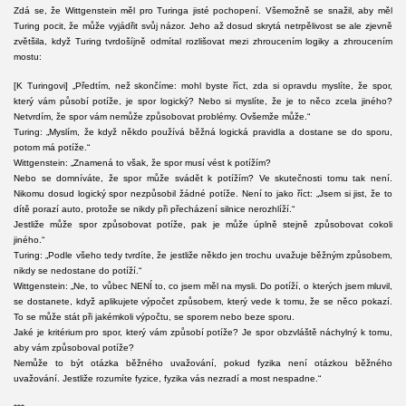
Zdá se, že Wittgenstein měl pro Turinga jisté pochopení. Všemožně se snažil, aby měl
Turing pocit, že může vyjádřit svůj názor. Jeho až dosud skrytá netrpělivost se ale zjevně
zvětšila, když Turing tvrdošíjně odmítal rozlišovat mezi zhroucením logiky a zhroucením
mostu:
[K Turingovi] „Předtím, než skončíme: mohl byste říct, zda si opravdu myslíte, že spor,
který vám působí potíže, je spor logický? Nebo si myslíte, že je to něco zcela jiného?
Netvrdím, že spor vám nemůže způsobovat problémy. Ovšemže může.“
Turing: „Myslím, že když někdo používá běžná logická pravidla a dostane se do sporu,
potom má potíže.“
Wittgenstein: „Znamená to však, že spor musí vést k potížím?
Nebo se domníváte, že spor může svádět k potížím? Ve skutečnosti tomu tak není.
Nikomu dosud logický spor nezpůsobil žádné potíže. Není to jako říct: „Jsem si jist, že to
dítě porazí auto, protože se nikdy při přecházení silnice nerozhlíží.“
Jestliže může spor způsobovat potíže, pak je může úplně stejně způsobovat cokoli
jiného.“
Turing: „Podle všeho tedy tvrdíte, že jestliže někdo jen trochu uvažuje běžným způsobem,
nikdy se nedostane do potíží.“
Wittgenstein: „Ne, to vůbec NENÍ to, co jsem měl na mysli. Do potíží, o kterých jsem mluvil,
se dostanete, když aplikujete výpočet způsobem, který vede k tomu, že se něco pokazí.
To se může stát při jakémkoli výpočtu, se sporem nebo beze sporu.
Jaké je kritérium pro spor, který vám způsobí potíže? Je spor obzvláště náchylný k tomu,
aby vám způsoboval potíže?
Nemůže to být otázka běžného uvažování, pokud fyzika není otázkou běžného
uvažování. Jestliže rozumíte fyzice, fyzika vás nezradí a most nespadne.“