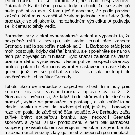
jednu branku, což se někomu zřejmě zdálo nespravedlivé.
Pořadatelé Karibského poháru tedy rozhodli, že se zlatý gól
bude počítat za dva. K tomu ještě dodejme, že podle pravidel
každé utkání musí skončit vítězstvím jednoho z mužstev (tedy
prodlužuje se při jakémkoli nerozhodném výsledku). A podívejte
se, k čemu to tehdy vedlo.
Barbados brzy získal dvoubrankové vedení a vypadalo to, že
bezpečně míří k postupu, ale sedm minut před koncem
Grenada snížila soupeřův náskok na 2 : 1. Barbados stále ještě
mohl postoupit, kdyby dal třetí branku, ale spolehněte se na to v
těch pár zbývajících minutách. Bylo snazší zaútočit na vlastní
branku a dát si vyrovnávací vlastní gól ve prospěch Grenady,
protože pak mohl Barbados vyhrát v nastaveném čase zlatým
gólem, jenž by se počítal za dva – a tak postoupit do
závěrečných kol na úkor Grenady.
Tohoto úkolu se Barbados s úspěchem zhostil tři minuty před
koncem, kdy vsítil vlastní branku a upravil stav na 2 : 2.
Grenada si uvědomila, že když bude skórovat (do kterékoliv
branky!), vyhne se prodloužení a postoupí, a tak zaútočila na
vlastní branku s cílem dát rozhodující gól, jenž by ji bodovým
rozdílem poslal do závěrečné části soutěže. Ale Barbados začal
zuřivě bránit soupeřovu branku, aby nedovolil Grenadě
skórovat, a vynutil si tak prodloužení. V něm pak barbadoští
soupeře překvapili útokem směřujícím tentokrát na jeho branku
a zaznamenali vítězný zlatý gól hned v úvodních pěti minutách.