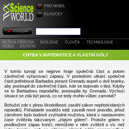
PRO MOBIL
KLASICKY
NEŽIVÁ PŘÍRODA
|
BIOLOGIE
|
ČLOVĚK
|
TECHNOLOGIE
|
VIDEA
|
OSTATNÍ
CHYBA V MATEMATICE A VLASTNÍ GÓLY
V tomto turnaji se nejprve hraje společná část a potom
závěrečné vyřazovací zápasy. V posledním utkání společné
části potřeboval Barbados porazit Grenadu aspoň o dvě branky,
aby postoupil do závěrečné části, kde se bojovalo o titul. Kdyby
se to Barbadosu nepodařilo, postoupila by Grenada. Výchozí
situace se zdá být jasná, co se tedy mohlo vůbec zamotat?
Bohužel zde s plnou škodolibostí zasáhl zákon nepředvídaných
následků. Pořadatelé soutěže totiž zavedli nové pravidlo, jehož
záměrem bylo bodově zvýhodnit mužstva, která v nastaveném
čase zvítězila takzvaným „zlatým gólem“. Protože gólem v
prodloužení zápas končí, nemůžete v něm zvítězit o víc než