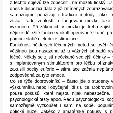
z těchto objevů lze zobecnit i na mozek lidský. 
dnes k dispozici data z již zmíněných zobrazovací
samozřejmě používají i tradiční metody, jako 
získali řadu znalostí o fungování mozku také 
výkonech. Při zákrocích v mozku je třeba zajist
nějaké důležité funkce v okolí operované tkáně, pr
pomocí slabé elektrické stimulace.
Funkčnost některých léčebných metod se ověří čast
většinou jsou nasazena až u vážných případů rez
léčbě. Někdy se zjistí nečekané vedlejší účinky – n
s implantovaným stimulátorem pro léčbu přízna
zakusili pocity euforie – stimulace začala neplán
zodpovědná za tyto emoce.
Co se týče dobrovolníků – často jde o studenty 
výzkumníků, nebo i obyčejné lidi z ulice. Dobrovoln
pouze pokusů, které nejsou nijak nebezpečné, 
psychologické testy apod. Řadu psychologicko–kogn
samozřejmě vyzkoušet i sami na sobě, populárn
optické iluze. Jakékoliv amatérské pokusy s p