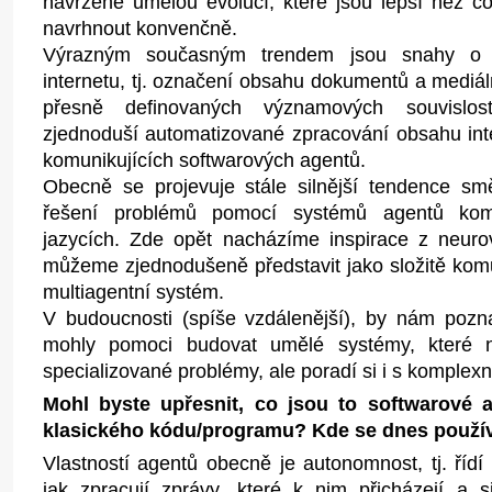
navržené umělou evolucí, které jsou lepší než c
navrhnout konvenčně.
Výrazným současným trendem jsou snahy o 
internetu, tj. označení obsahu dokumentů a mediál
přesně definovaných významových souvislostí
zjednoduší automatizované zpracování obsahu in
komunikujících softwarových agentů.
Obecně se projevuje stále silnější tendence s
řešení problémů pomocí systémů agentů komu
jazycích. Zde opět nacházíme inspirace z neuro
můžeme zjednodušeně představit jako složitě kom
multiagentní systém.
V budoucnosti (spíše vzdálenější), by nám poz
mohly pomoci budovat umělé systémy, které n
specializované problémy, ale poradí si i s komplexn
Mohl byste upřesnit, co jsou to softwarové a
klasického kódu/programu? Kde se dnes použív
Vlastností agentů obecně je autonomnost, tj. řídí
jak zpracují zprávy, které k nim přicházejí a sit