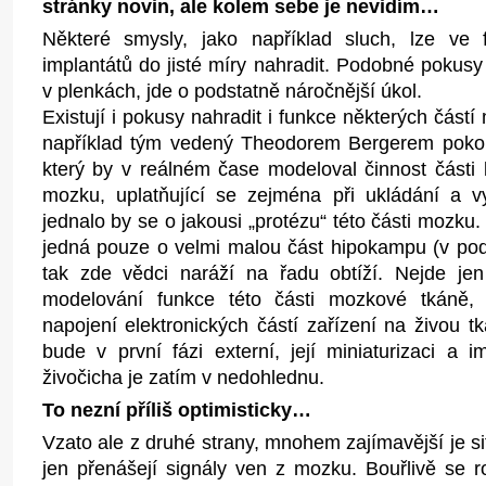
stránky novin, ale kolem sebe je nevidím…
Některé smysly, jako například sluch, lze ve 
implantátů do jisté míry nahradit. Podobné pokusy
v plenkách, jde o podstatně náročnější úkol.
Existují i pokusy nahradit i funkce některých část
například tým vedený Theodorem Bergerem pokou
který by v reálném čase modeloval činnost části
mozku, uplatňující se zejména při ukládání a vy
jednalo by se o jakousi „protézu“ této části mozku
jedná pouze o velmi malou část hipokampu (v podst
tak zde vědci naráží na řadu obtíží. Nejde je
modelování funkce této části mozkové tkáně, 
napojení elektronických částí zařízení na živou t
bude v první fázi externí, její miniaturizaci a 
živočicha je zatím v nedohlednu.
To nezní příliš optimisticky…
Vzato ale z druhé strany, mnohem zajímavější je si
jen přenášejí signály ven z mozku. Bouřlivě se r