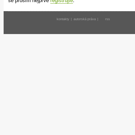
se prosím nejprve
registrujte
.
kontakty
|
autorská práva
|
rss