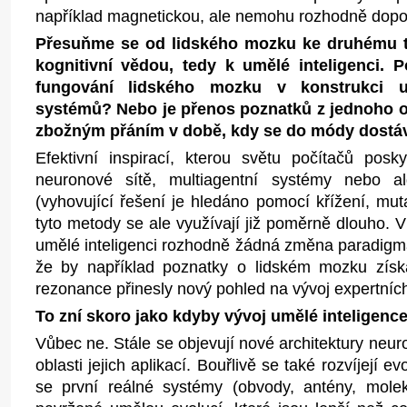
například magnetickou, ale nemohu rozhodně dopor
Přesuňme se od lidského mozku ke druhému t
kognitivní vědou, tedy k umělé inteligenci. 
fungování lidského mozku v konstrukci um
systémů? Nebo je přenos poznatků z jednoho 
zbožným přáním v době, kdy se do módy dostá
Efektivní inspirací, kterou světu počítačů poskyt
neuronové sítě, multiagentní systémy nebo a
(vyhovující řešení je hledáno pomocí křížení, mu
tyto metody se ale využívají již poměrně dlouho. V
umělé inteligenci rozhodně žádná změna paradigma
že by například poznatky o lidském mozku zís
rezonance přinesly nový pohled na vývoj expertníc
To zní skoro jako kdyby vývoj umělé inteligen
Vůbec ne. Stále se objevují nové architektury neuro
oblasti jejich aplikací. Bouřlivě se také rozvíjejí e
se první reálné systémy (obvody, antény, moleku