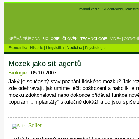
mobilní verze
|
StudentWorld
|
Malostra
NEŽIVÁ PŘÍRODA
|
BIOLOGIE
|
ČLOVĚK
|
TECHNOLOGIE
|
VIDEA
|
OSTATNÍ
Ekonomika
|
Historie
|
Lingvistika
|
Medicína
|
Psychologie
Mozek jako síť agentů
Biologie
|
05.10.2007
Jaký je současný stav poznání lidského mozku? Jak r
zde odehrávají, jak umíme léčit poškození a nakolik je 
mozku zdokonalovat nebo dokonce přidávat funkce nov
populární „implantáty“ skutečně dokáží a co jsou spíše 
Sdílet