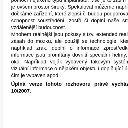
je ovšem prostor široký. Spekulovat můžeme např
dočkáme zařízení, které zlepší či budou podporova
schopnost soustředění, zostří či doplní naše s
vzdálenější budoucnost.
Mnohem reálnější jsou pokusy s tzv. extended real
zásah do mozku, ale použijí se technologie, kt
například zrak, doplní o informace zprostřed
informace jsou promítány dovnitř speciální helmy, b
oka. Například voják vybavený takovým syst
vizuální informace o nějakém objektu i doplňující ú
čím je vybaven apod.
Úplná verze tohoto rozhovoru právě vychá
10/2007.