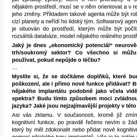
nějakém prostředí, musí se v něm orientovat a v 
jeho změny. Příkladem takové agenta může být ro
cizí planety a neřídí ho lidský tým. Softwarový agen
je situován do prostředí, kterým může být počíta
rozsáhlá databáze, model nějakého reálného prost
Jaký je dnes „ekonomický potenciál“ neurově
trh/soukromý sektor? Co všechno si můžu 
používat, pokud nepůjde o léčbu?
…
Myslíte si, že se dočkáme doplňků, které bu
poškození, ale i přímo nové funkce přidávat? 
nějakého implantátu podobně jako včela vidět 
spektra? Budu tímto způsobem moci zvládnout
jazyka? Jaké jsou nejzajímavější projekty v této
Asi vás zklamu. V současnosti, kromě již zmín
kognitivní funkce, po pravdě řečeno nevím o žád
který by měl zdokonalit nebo přidat nové kogniti
pomocí nějakého typu implantátů. Vše je to zatím 