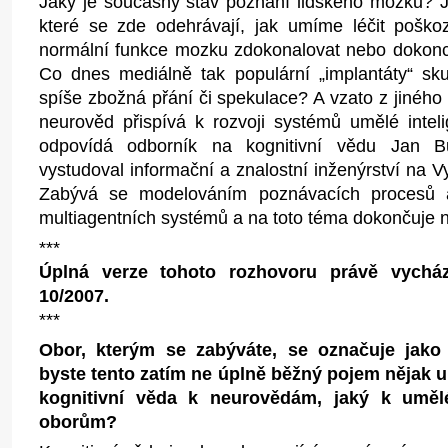
Jaký je současný stav poznání lidského mozku?
které se zde odehrávají, jak umíme léčit poškoz
normální funkce mozku zdokonalovat nebo dokonc
Co dnes mediálně tak populární „implantáty“ sk
spíše zbožná přání či spekulace? A vzato z jiného
neurověd přispívá k rozvoji systémů umělé inte
odpovídá odborník na kognitivní vědu Jan Bu
vystudoval informační a znalostní inženýrství na 
Zabývá se modelováním poznávacích procesů a
multiagentních systémů a na toto téma dokončuje n
***
Úplná verze tohoto rozhovoru právě vychá
10/2007.
***
Obor, kterým se zabýváte, se označuje jako 
byste tento zatím ne úplně běžný pojem nějak 
kognitivní věda k neurovědám, jaký k umělé
oborům?