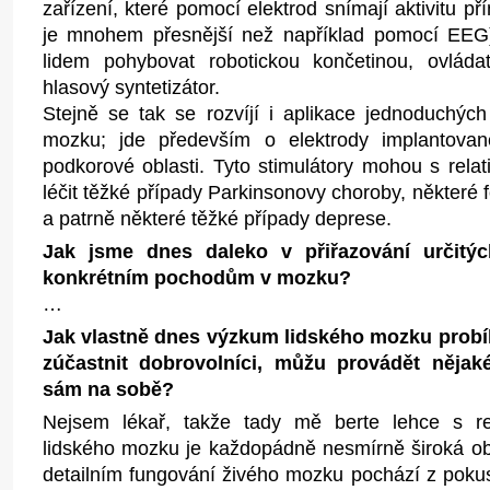
zařízení, které pomocí elektrod snímají aktivitu 
je mnohem přesnější než například pomocí EEG
lidem pohybovat robotickou končetinou, ovláda
hlasový syntetizátor.
Stejně se tak se rozvíjí i aplikace jednoduchých 
mozku; jde především o elektrody implantovan
podkorové oblasti. Tyto stimulátory mohou s rela
léčit těžké případy Parkinsonovy choroby, některé 
a patrně některé těžké případy deprese.
Jak jsme dnes daleko v přiřazování určitý
konkrétním pochodům v mozku?
…
Jak vlastně dnes výzkum lidského mozku prob
zúčastnit dobrovolníci, můžu provádět nějak
sám na sobě?
Nejsem lékař, takže tady mě berte lehce s r
lidského mozku je každopádně nesmírně široká ob
detailním fungování živého mozku pochází z poku