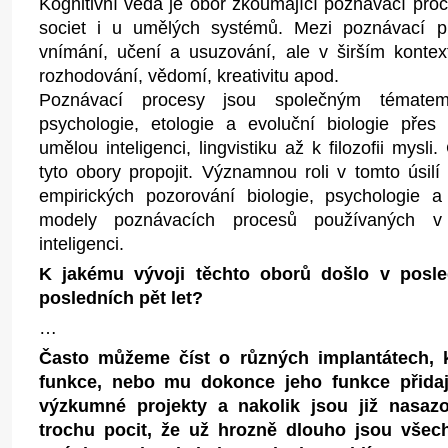
Kognitivní věda je obor zkoumající poznávací proc
societ i u umělých systémů. Mezi poznávací 
vnímání, učení a usuzování, ale v širším kontex
rozhodování, vědomí, kreativitu apod.
Poznávací procesy jsou společným témate
psychologie, etologie a evoluční biologie přes 
umělou inteligenci, lingvistiku až k filozofii mysli
tyto obory propojit. Významnou roli v tomto úsilí
empirických pozorování biologie, psychologie 
modely poznávacích procesů používaných v
inteligenci.
K jakému vývoji těchto oborů došlo v posl
posledních pět let?
…
Často můžeme číst o různých implantátech, k
funkce, nebo mu dokonce jeho funkce přidaj
výzkumné projekty a nakolik jsou již nasa
trochu pocit, že už hrozně dlouho jsou všec