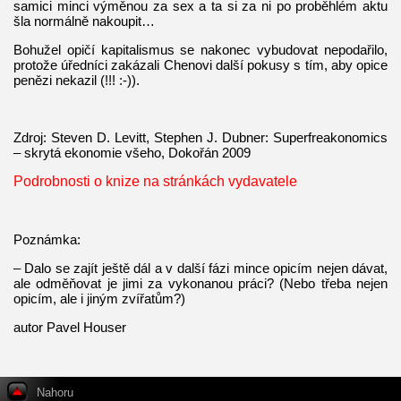
samici minci výměnou za sex a ta si za ni po proběhlém aktu
šla normálně nakoupit…
Bohužel opičí kapitalismus se nakonec vybudovat nepodařilo,
protože úředníci zakázali Chenovi další pokusy s tím, aby opice
penězi nekazil (!!! :-)).
Zdroj: Steven D. Levitt, Stephen J. Dubner: Superfreakonomics
– skrytá ekonomie všeho, Dokořán 2009
Podrobnosti o knize na stránkách vydavatele
Poznámka:
– Dalo se zajít ještě dál a v další fázi mince opicím nejen dávat,
ale odměňovat je jimi za vykonanou práci? (Nebo třeba nejen
opicím, ale i jiným zvířatům?)
autor Pavel Houser
Nahoru