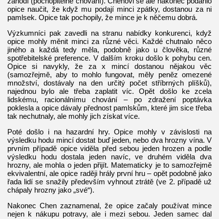
zahodí (pochopitelné chování). Chenovi se ale nakonec podařilo
opice naučit, že když mu podají minci zpátky, dostanou za ni
pamlsek. Opice tak pochopily, že mince je k něčemu dobrá.
Výzkumníci pak zavedli na stranu nabídky konkurenci, když
opice mohly měnit minci za různé věci. Každé chutnalo něco
jiného a každá tedy měla, podobně jako u člověka, různé
spotřebitelské preference. V dalším kroku došlo k pohybu cen.
Opice si navykly, že za x mincí dostanou nějakou věc
(samozřejmě, aby to mohlo fungovat, měly peněz omezené
množství, dostávaly na den určitý počet stříbrných plíšků),
najednou bylo ale třeba zaplatit víc. Opět došlo ke zcela
lidskému, racionálnímu chování – po zdražení poptávka
poklesla a opice dávaly přednost pamlskům, které jim sice třeba
tak nechutnaly, ale mohly jich získat více.
Poté došlo i na hazardní hry. Opice mohly v závislosti na
výsledku hodu mincí dostat buď jeden, nebo dva hrozny vína. V
prvním případě opice viděla před sebou jeden hrozen a podle
výsledku hodu dostala jeden navíc, ve druhém viděla dva
hrozny, ale mohla o jeden přijít. Matematicky je to samozřejmě
ekvivalentní, ale opice raději hrály první hru – opět podobně jako
řada lidí se snažily především vyhnout ztrátě (ve 2. případě už
chápaly hrozny jako „své“).
Nakonec Chen zaznamenal, že opice začaly používat mince
nejen k nákupu potravy, ale i mezi sebou. Jeden samec dal