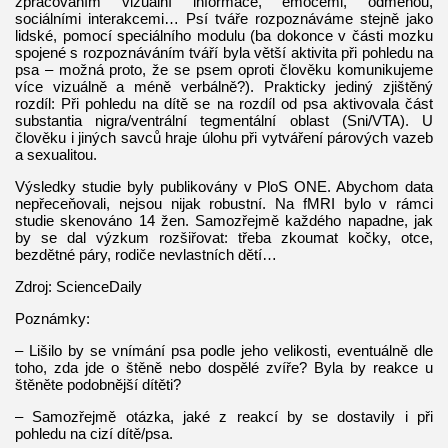
zpracováním vizuální informace, emocemi, odměnou,
sociálními interakcemi… Psí tváře rozpoznáváme stejně jako
lidské, pomocí speciálního modulu (ba dokonce v části mozku
spojené s rozpoznáváním tváří byla větší aktivita při pohledu na
psa – možná proto, že se psem oproti člověku komunikujeme
více vizuálně a méně verbálně?). Prakticky jediný zjištěný
rozdíl: Při pohledu na dítě se na rozdíl od psa aktivovala část
substantia nigra/ventrální tegmentální oblast (Sni/VTA). U
člověku i jiných savců hraje úlohu při vytváření párových vazeb
a sexualitou.
Výsledky studie byly publikovány v PloS ONE. Abychom data
nepřeceňovali, nejsou nijak robustní. Na fMRI bylo v rámci
studie skenováno 14 žen. Samozřejmě každého napadne, jak
by se dal výzkum rozšiřovat: třeba zkoumat kočky, otce,
bezdětné páry, rodiče nevlastních dětí…
Zdroj: ScienceDaily
Poznámky:
– Lišilo by se vnímání psa podle jeho velikosti, eventuálně dle
toho, zda jde o štěně nebo dospělé zvíře? Byla by reakce u
štěněte podobnější dítěti?
– Samozřejmě otázka, jaké z reakcí by se dostavily i při
pohledu na cizí dítě/psa.