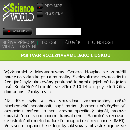
PRO MOBIL
KLASICKY
NEŽIVÁ PŘÍRODA
|
BIOLOGIE
|
ČLOVĚK
|
TECHNOLOGIE
|
VIDEA
|
OSTATNÍ
PSÍ TVÁŘ ROZEZNÁVÁME JAKO LIDSKOU
Výzkumníci z Massachusetts General Hospital se zaměřili
pouze na vztah ke psu a na matky. Sledovali mozkovou aktivitu
žen, jimž byly ukazovány postupně fotografie jejich dětí a jejich
psů. Konkrétně šlo o děti ve věku 2-10 let a o psy, kteří žili v
domácnosti 2 roky a více.
Již dříve byly v této souvislosti zaznamenány určité
biochemické podobnosti, např. nárůst „hormonu důvěry/lásky“
oxytocinu (ovšem to není zrovna specifický signál, protože
souvisí třeba i s obchodními transakcemi). Samotné skenování
se uskutečnilo metodou funkční magnetické rezonance (fMRI).
Ve všech případech se logicky aktivovaly oblasti spojené se