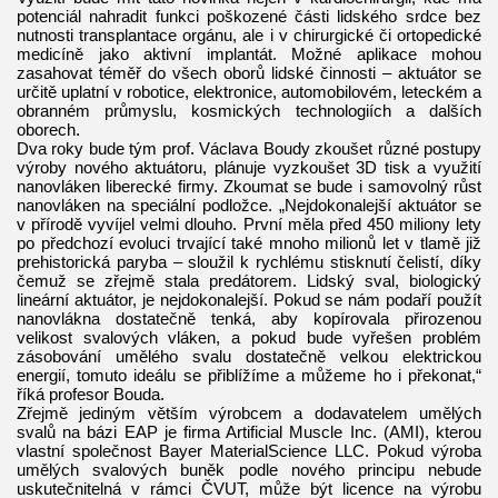
potenciál nahradit funkci poškozené části lidského srdce bez
nutnosti transplantace orgánu, ale i v chirurgické či ortopedické
medicíně jako aktivní implantát. Možné aplikace mohou
zasahovat téměř do všech oborů lidské činnosti – aktuátor se
určitě uplatní v robotice, elektronice, automobilovém, leteckém a
obranném průmyslu, kosmických technologiích a dalších
oborech.
Dva roky bude tým prof. Václava Boudy zkoušet různé postupy
výroby nového aktuátoru, plánuje vyzkoušet 3D tisk a využití
nanovláken liberecké firmy. Zkoumat se bude i samovolný růst
nanovláken na speciální podložce. „Nejdokonalejší aktuátor se
v přírodě vyvíjel velmi dlouho. První měla před 450 miliony lety
po předchozí evoluci trvající také mnoho milionů let v tlamě již
prehistorická paryba – sloužil k rychlému stisknutí čelistí, díky
čemuž se zřejmě stala predátorem. Lidský sval, biologický
lineární aktuátor, je nejdokonalejší. Pokud se nám podaří použít
nanovlákna dostatečně tenká, aby kopírovala přirozenou
velikost svalových vláken, a pokud bude vyřešen problém
zásobování umělého svalu dostatečně velkou elektrickou
energií, tomuto ideálu se přiblížíme a můžeme ho i překonat,“
říká profesor Bouda.
Zřejmě jediným větším výrobcem a dodavatelem umělých
svalů na bázi EAP je firma Artificial Muscle Inc. (AMI), kterou
vlastní společnost Bayer MaterialScience LLC. Pokud výroba
umělých svalových buněk podle nového principu nebude
uskutečnitelná v rámci ČVUT, může být licence na výrobu