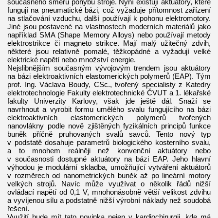
současného směru pohybu stroje. Nyní existují aktuátory, které
fungují na pneumatické bázi, což vyžaduje přítomnost zařízení
na stlačování vzduchu, další používají k pohonu elektromotory.
Jiné jsou postavené na vlastnostech moderních materiálů jako
například SMA (Shape Memory Alloys) nebo používají metody
elektrostrikce či magneto strikce. Mají malý užitečný zdvih,
některé jsou relativně pomalé, těžkopádné a vyžadují velké
elektrické napětí nebo množství energie.
Nejslibnějším současným vývojovým trendem jsou aktuátory
na bázi elektroaktivních elastomerických polymerů (EAP). Tým
prof. Ing. Václava Boudy, CSc., tvořený specialisty z Katedry
elektrotechnologie Fakulty elektrotechnické ČVUT a 1. lékařské
fakulty Univerzity Karlovy, však jde ještě dál. Snaží se
navrhnout a vyrobit formu umělého svalu fungujícího na bázi
elektroaktivních elastomerických polymerů tvořených
nanovlákny podle nově zjištěných fyzikálních principů funkce
buněk příčně pruhovaných svalů savců. Tento nový typ
v podstatě dosahuje parametrů biologického kosterního svalu,
a to mnohem reálněji než konvenční aktuátory nebo
v současnosti dostupné aktuátory na bázi EAP. Jeho hlavní
výhodou je modulární skladba, umožňující vytváření aktuátorů
v rozměrech od nanometrických buněk až po lineární motory
velkých strojů. Navíc může využívat o několik řádů nižší
ovládací napětí od 0,1 V, mnohonásobně větší velikost zdvihu
a vyvíjenou sílu a podstatně nižší výrobní náklady než soudobá
řešení.
Využití bude mít tato novinka nejen v kardiochirurgii, kde má