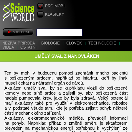
PRO MOBIL
KLASICKY
NEŽIVÁ PŘÍRODA
|
BIOLOGIE
|
ČLOVĚK
|
TECHNOLOGIE
|
VIDEA
|
OSTATNÍ
UMĚLÝ SVAL Z NANOVLÁKEN
Ten by mohl v budoucnu pomoci zachránit mnoho pacientů
s poškozeným srdcem, například po infarktu, kteří by jinak
museli čekat na náhradní orgán od dárců.
Aktuátor, umělý sval, by se kupříkladu vložil do poškozené
komory nebo síně srdce a zajistil by, aby poškozená část
nadále pumpovala krev, jako by byla zdravá. Velký potenciál
mají aktuátory také pro využití v elektromechanice, robotice
a v podstatě všude tam, kde je potřeba zajistit pohyb některé
části mechanického zařízení.
Aktuátory, elektromechanické měniče, převádějí informaci
na pohyb. Například příkaz o změně směru je aktuátorem
převeden na mechanickou energii potřebnou k vychýlení ze