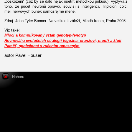
„poškozeni“ (což by se dalo nějak ošetřit metodikou pokusu), vyplývá z
toho, že počet neuronů opravdu souvisí s inteligencí. Triploidní čolci
měli nervových buněk samozřejmě méně.
Zdroj: John Tyler Bonner: Na velikosti záleží, Mladá fronta, Praha 2008
Viz také:
Mloci a komplikovaný vztah genotyp-fenotyp
Rovnováha evolučních strategií leguána: oranžoví, modří a žlutí
Paměť, společnost s ručením omezeným
autor Pavel Houser
Nahoru