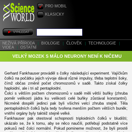
PRO MOBIL
KLASICKY
NEŽIVÁ PŘÍRODA
|
BIOLOGIE
|
ČLOVĚK
|
TECHNOLOGIE
|
VIDEA
|
OSTATNÍ
VELKÝ MOZEK S MÁLO NEURONY NENÍ K NIČEMU
Gerhard Fankhauser prováděl s čolky následující experiment. Vajíčkům
čolků na počátku jejich vývoje dával různé impulsy, třeba teplotní šoky,
čímž občas změnil počet chromozomů v sadě. Takto získal čolky
haploidní, ale i tri až pentaploidní.
Čolci s větším počtem chromozomů v sadě měli větší buňky (zhruba
poměr velikosti jádra ku velikosti celé buňky zůstával konstantní).
Nicméně dospělí jedinci pak byli všichni velcí zhruba stejně. Těla
pentaploidních čolků byla tedy tvořena menším počtem větších buněk;
vnitřní orgány byly taktéž stejně velké.
Fankhauser pak otestoval schopnosti triploidních čolků v bludišti;
ukázalo se, že k tomu, aby se něco naučili, potřebují podstatně více
pokusů než čolci normální. Pokud pomineme možnost, že byli prostě