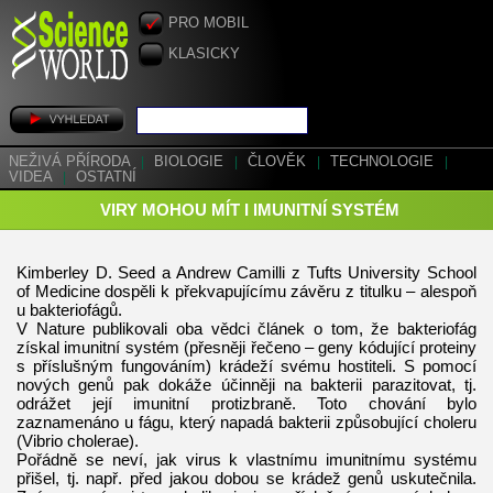
PRO MOBIL
KLASICKY
NEŽIVÁ PŘÍRODA
|
BIOLOGIE
|
ČLOVĚK
|
TECHNOLOGIE
|
VIDEA
|
OSTATNÍ
VIRY MOHOU MÍT I IMUNITNÍ SYSTÉM
Kimberley D. Seed a Andrew Camilli z Tufts University School
of Medicine dospěli k překvapujícímu závěru z titulku – alespoň
u bakteriofágů.
V Nature publikovali oba vědci článek o tom, že bakteriofág
získal imunitní systém (přesněji řečeno – geny kódující proteiny
s příslušným fungováním) krádeží svému hostiteli. S pomocí
nových genů pak dokáže účinněji na bakterii parazitovat, tj.
odrážet její imunitní protizbraně. Toto chování bylo
zaznamenáno u fágu, který napadá bakterii způsobující choleru
(Vibrio cholerae).
Pořádně se neví, jak virus k vlastnímu imunitnímu systému
přišel, tj. např. před jakou dobou se krádež genů uskutečnila.