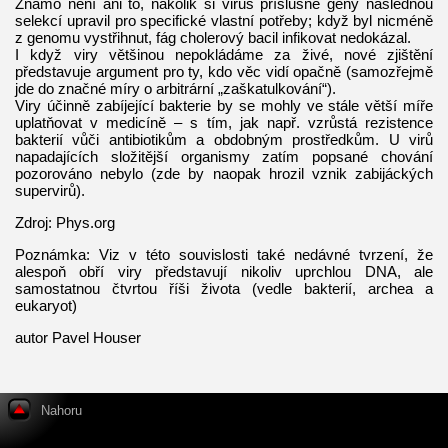
Známo není ani to, nakolik si virus příslušné geny následnou
selekcí upravil pro specifické vlastní potřeby; když byl nicméně
z genomu vystřihnut, fág cholerový bacil infikovat nedokázal.
I když viry většinou nepokládáme za živé, nové zjištění
představuje argument pro ty, kdo věc vidí opačně (samozřejmě
jde do značné míry o arbitrární „zaškatulkování“).
Viry účinně zabíjející bakterie by se mohly ve stále větší míře
uplatňovat v medicíně – s tím, jak např. vzrůstá rezistence
bakterií vůči antibiotikům a obdobným prostředkům. U virů
napadajících složitější organismy zatím popsané chování
pozorováno nebylo (zde by naopak hrozil vznik zabijáckých
supervirů).
Zdroj: Phys.org
Poznámka: Viz v této souvislosti také nedávné tvrzení, že
alespoň obří viry představují nikoliv uprchlou DNA, ale
samostatnou čtvrtou říši života (vedle bakterií, archea a
eukaryot)
autor Pavel Houser
Nahoru