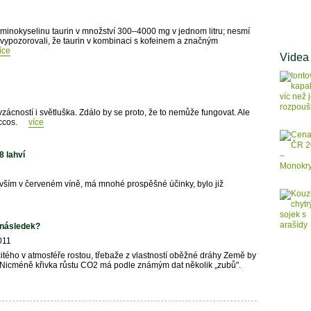
aminokyselinu taurin v množství 300–4000 mg v jednom litru; nesmí
vypozorovali, že taurin v kombinaci s kofeinem a značným
íce
Videa
zácností i světluška. Zdálo by se proto, že to nemůže fungovat. Ale
ccos.
více
8 lahví
devším v červeném víně, má mnohé prospěšné účinky, bylo již
 následek?
011
itého v atmosféře rostou, třebaže z vlastností oběžné dráhy Země by
l. Nicméně křivka růstu CO2 má podle známým dat několik „zubů".