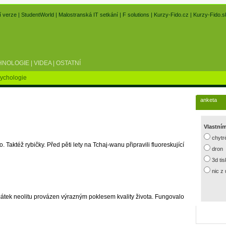
í verze
|
StudentWorld
|
Malostranská IT setkání
|
F solutions
|
Kurzy-Fido.cz
|
Kurzy-Fido.s
HNOLOGIE
|
VIDEA
|
OSTATNÍ
ychologie
anketa
Vlastní
chytr
o. Taktéž rybičky. Před pěti lety na Tchaj-wanu připravili fluoreskující
dron
3d ti
nic z
átek neolitu provázen výrazným poklesem kvality života. Fungovalo