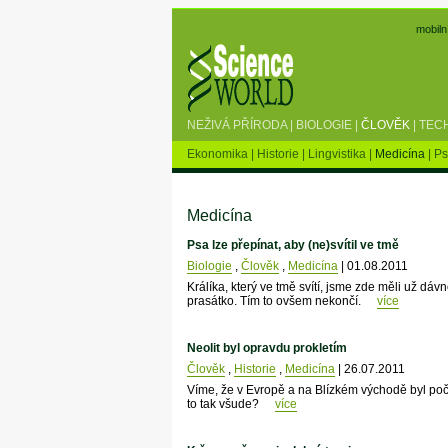
mobiln
NEŽIVÁ PŘÍRODA
|
BIOLOGIE
|
ČLOVĚK
|
TEC
Ekonomika
|
Historie
|
Lingvistika
|
Medicína
|
Ps
Medicína
Psa lze přepínat, aby (ne)svítil ve tmě
Biologie
,
Člověk
,
Medicína
| 01.08.2011
Králíka, který ve tmě svítí, jsme zde měli už dávn
prasátko. Tím to ovšem nekončí.
více
Neolit byl opravdu prokletím
Člověk
,
Historie
,
Medicína
| 26.07.2011
Víme, že v Evropě a na Blízkém východě byl poč
to tak všude?
více