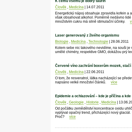
K čemu všemu je dobrý taurin
Člověk
,
Medicína
| 14.07.2011
Energetický nápoj obsahuje zpravidla kofein a 
však obsahovat alkohol. Poměrně nedávno lidé 
množstvím cukru má silně stimulační účinky.
v
Laser generovaný z živého organismu
Biologie
,
Medicína
,
Technologie
| 28.06.2011
Kolem sebe nic takového nevidíme, na souši je v
umělé chiméry, respektive GMO, dokážou prý le
Červené víno zachrání boxerům mozek, stačí 
Člověk
,
Medicína
| 22.06.2011
O tom, že resveratrol, látka nacházející se pře
napsáno velké množství článků.
více
Epidemie a ochlazování – kde je příčina a kde
Člověk
,
Geologie
,
Historie
,
Medicína
| 13.06.2
Od počátku zemědělství koncentrace oxidu uhlič
vyplýval opačný trend, přicházející nový glaciá
Proč?
více