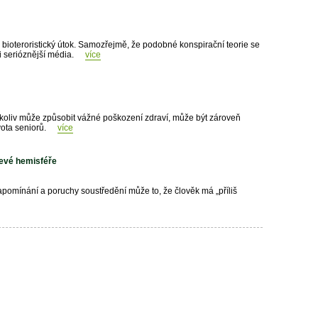
bioteroristický útok. Samozřejmě, že podobné konspirační teorie se
 i serióznější média.
více
koliv může způsobit vážné poškození zdraví, může být zároveň
vota seniorů.
více
levé hemisféře
zapomínání a poruchy soustředění může to, že člověk má „příliš