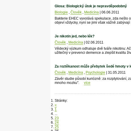
Glosa: Biologický útok je nepravděpodobný
Biologie
,
Člověk
,
Medicína
| 06.06.2011
Bakterie EHEC vyvolává spekulace, zda nešlo o 
objeví vždycky, nyní se jimi však vážně zabývají
Je nikotin jed, nebo lék?
Člověk
,
Medicína
| 02.06.2011
Vědecký výzkum odhaluje dvě tváře nikotinu: Ač
užitečný v prevenci demence a zlepšit kvalitu ži
Za roztěkanost může přebytek šedé hmoty v 
Člověk
,
Medicína
,
Psychologie
| 31.05.2011
Závěr studie působí kuriózně: za rozptylování, 
mnoho mozku".
více
Stránky:
«
1
...
23
24
25