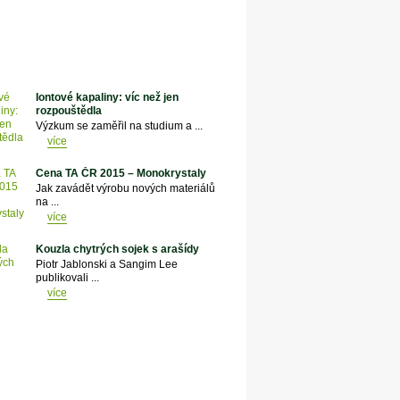
Iontové kapaliny: víc než jen
rozpouštědla
Výzkum se zaměřil na studium a ...
více
Cena TA ČR 2015 – Monokrystaly
Jak zavádět výrobu nových materiálů
na ...
více
Kouzla chytrých sojek s arašídy
Piotr Jablonski a Sangim Lee
publikovali ...
více