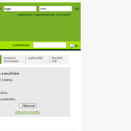
k
registrace
|
zapomněli jste své heslo?
vyhledávání
poslední
nejčtenější
Sociální
komentáře
sítě
m a používám
é hodinky
skárnu
 uvedeného
Zobrazit výsledky