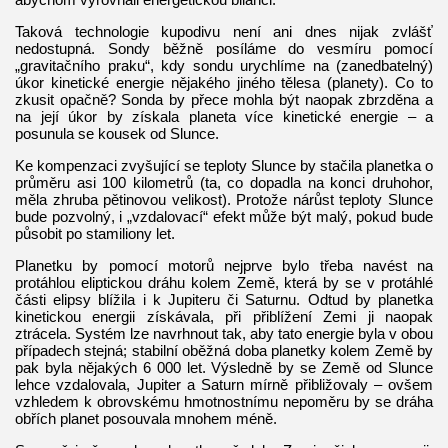
Taková technologie kupodivu není ani dnes nijak zvlášť
nedostupná. Sondy běžně posíláme do vesmíru pomocí
„gravitačního praku“, kdy sondu urychlíme na (zanedbatelný)
úkor kinetické energie nějakého jiného tělesa (planety). Co to
zkusit opačně? Sonda by přece mohla být naopak zbrzděna a
na její úkor by získala planeta více kinetické energie – a
posunula se kousek od Slunce.
Ke kompenzaci zvyšující se teploty Slunce by stačila planetka o
průměru asi 100 kilometrů (ta, co dopadla na konci druhohor,
měla zhruba pětinovou velikost). Protože nárůst teploty Slunce
bude pozvolný, i „vzdalovací“ efekt může být malý, pokud bude
působit po stamiliony let.
Planetku by pomocí motorů nejprve bylo třeba navést na
protáhlou eliptickou dráhu kolem Země, která by se v protáhlé
části elipsy blížila i k Jupiteru či Saturnu. Odtud by planetka
kinetickou energii získávala, při přiblížení Zemi ji naopak
ztrácela. Systém lze navrhnout tak, aby tato energie byla v obou
případech stejná; stabilní oběžná doba planetky kolem Země by
pak byla nějakých 6 000 let. Výsledně by se Země od Slunce
lehce vzdalovala, Jupiter a Saturn mírně přibližovaly – ovšem
vzhledem k obrovskému hmotnostnímu nepoměru by se dráha
obřích planet posouvala mnohem méně.