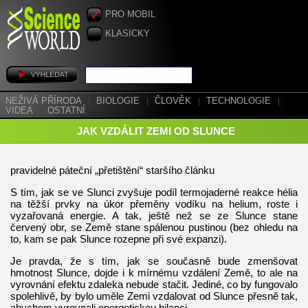
PRO MOBIL
KLASICKY
NEŽIVÁ PŘÍRODA
|
BIOLOGIE
|
ČLOVĚK
|
TECHNOLOGIE
|
VIDEA
|
OSTATNÍ
JAK VZDÁLIT ZEMI OD SLUNCE
pravidelné páteční „přetištění“ staršího článku
S tím, jak se ve Slunci zvyšuje podíl termojaderné reakce hélia
na těžší prvky na úkor přeměny vodíku na helium, roste i
vyzařovaná energie. A tak, ještě než se ze Slunce stane
červený obr, se Země stane spálenou pustinou (bez ohledu na
to, kam se pak Slunce rozepne při své expanzi).
Je pravda, že s tím, jak se současně bude zmenšovat
hmotnost Slunce, dojde i k mírnému vzdálení Země, to ale na
vyrovnání efektu zdaleka nebude stačit. Jediné, co by fungovalo
spolehlivě, by bylo uměle Zemi vzdalovat od Slunce přesně tak,
abychom vyrovnali energetickou bilanci.