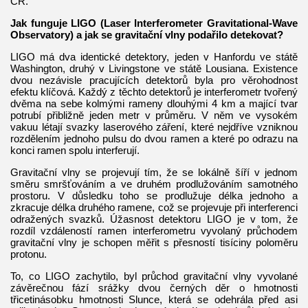
ČR.
Jak funguje LIGO (Laser Interferometer Gravitational-Wave
Observatory) a jak se gravitační vlny podařilo detekovat?
LIGO má dva identické detektory, jeden v Hanfordu ve státě
Washington, druhý v Livingstone ve státě Lousiana. Existence
dvou nezávisle pracujících detektorů byla pro věrohodnost
efektu klíčová. Každý z těchto detektorů je interferometr tvořený
dvěma na sebe kolmými rameny dlouhými 4 km a mající tvar
potrubí přibližně jeden metr v průměru. V něm ve vysokém
vakuu létají svazky laserového záření, které nejdříve vzniknou
rozdělením jednoho pulsu do dvou ramen a které po odrazu na
konci ramen spolu interferují.
Gravitační vlny se projevují tím, že se lokálně šíří v jednom
směru smršťováním a ve druhém prodlužováním samotného
prostoru. V důsledku toho se prodlužuje délka jednoho a
zkracuje délka druhého ramene, což se projevuje při interferenci
odražených svazků. Úžasnost detektoru LIGO je v tom, že
rozdíl vzdáleností ramen interferometru vyvolaný průchodem
gravitační vlny je schopen měřit s přesností tisíciny poloměru
protonu.
To, co LIGO zachytilo, byl průchod gravitační vlny vyvolané
závěrečnou fází srážky dvou černých děr o hmotnosti
třicetinásobku hmotnosti Slunce, která se odehrála před asi