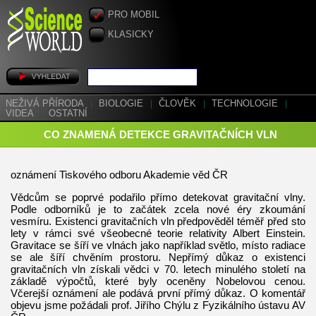
PRO MOBIL
KLASICKY
NEŽIVÁ PŘÍRODA
|
BIOLOGIE
|
ČLOVĚK
|
TECHNOLOGIE
|
VIDEA
|
OSTATNÍ
CO ZNAMENÁ DETEKCE GRAVITAČNÍCH VLN
oznámení Tiskového odboru Akademie věd ČR
Vědcům se poprvé podařilo přímo detekovat gravitační vlny.
Podle odborníků je to začátek zcela nové éry zkoumání
vesmíru. Existenci gravitačních vln předpověděl téměř před sto
lety v rámci své všeobecné teorie relativity Albert Einstein.
Gravitace se šíří ve vlnách jako například světlo, místo radiace
se ale šíří chvěním prostoru. Nepřímý důkaz o existenci
gravitačních vln získali vědci v 70. letech minulého století na
základě výpočtů, které byly oceněny Nobelovou cenou.
Včerejší oznámení ale podává první přímý důkaz. O komentář
objevu jsme požádali prof. Jiřího Chýlu z Fyzikálního ústavu AV