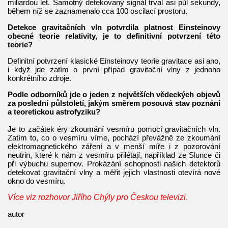
miliardou let. Samotný detekovaný signál trval asi půl sekundy,
během níž se zaznamenalo cca 100 oscilací prostoru.
Detekce gravitačních vln potvrdila platnost Einsteinovy
obecné teorie relativity, je to definitivní potvrzení této
teorie?
Definitní potvrzení klasické Einsteinovy teorie gravitace asi ano,
i když jde zatím o první případ gravitační vlny z jednoho
konkrétního zdroje.
Podle odborníků jde o jeden z největších vědeckých objevů
za poslední půlstoletí, jakým směrem posouvá stav poznání
a teoretickou astrofyziku?
Je to začátek éry zkoumání vesmíru pomocí gravitačních vln.
Zatím to, co o vesmíru víme, pochází převážně ze zkoumání
elektromagnetického záření a v menší míře i z pozorování
neutrin, které k nám z vesmíru přilétají, například ze Slunce či
při výbuchu supernov. Prokázání schopnosti našich detektorů
detekovat gravitační vlny a měřit jejich vlastnosti otevírá nové
okno do vesmíru.
Více viz rozhovor Jiřího Chýly pro Českou televizi
.
autor