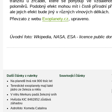
tranzitu u zrcadel, které se pohybují ve vzdálenos
poloměrů. Podobný efekt mohou mít i čistě přírodní př
ale jejich efekt bude jiný v různých vlnových délkách.
Převzato z webu
Exoplanety.cz
, upraveno.
Úvodní foto: Wkipedia, NASA, ESA - licence public do
Další články z rubriky
Související články
Na planetě trvá rok 900 tisíc let
Terestické exoplanety mají také
jádro ze železa a niklu
V nitru Merkuru padá železný sníh
Hvězda KIC 8462852 zůstává
záhadou
Astrofoto: Kometa Catalina