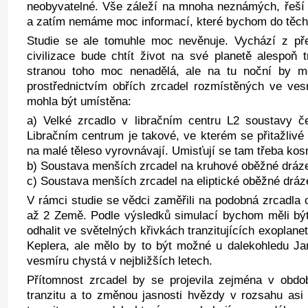
neobyvatelné. Vše záleží na mnoha neznámých, řeší 
a zatím nemáme moc informací, které bychom do těch
Studie se ale tomuhle moc nevěnuje. Vychází z pře
civilizace bude chtít život na své planetě alespoň 
stranou toho moc nenadělá, ale na tu noční by mo
prostřednictvím obřích zrcadel rozmístěných ve ve
mohla být umístěna:
a) Velké zrcadlo v libračním centru L2 soustavy če
Libračním centrum je takové, ve kterém se přitažlivé 
na malé těleso vyrovnávají. Umisťují se tam třeba kos
b) Soustava menších zrcadel na kruhové oběžné dráze
c) Soustava menších zrcadel na eliptické oběžné dráz
V rámci studie se vědci zaměřili na podobná zrcadla o
až 2 Země. Podle výsledků simulací bychom měli bý
odhalit ve světelných křivkách tranzitujících exoplan
Keplera, ale mělo by to být možné u dalekohledu J
vesmíru chystá v nejbližších letech.
Přítomnost zrcadel by se projevila zejména v obdo
tranzitu a to změnou jasnosti hvězdy v rozsahu asi