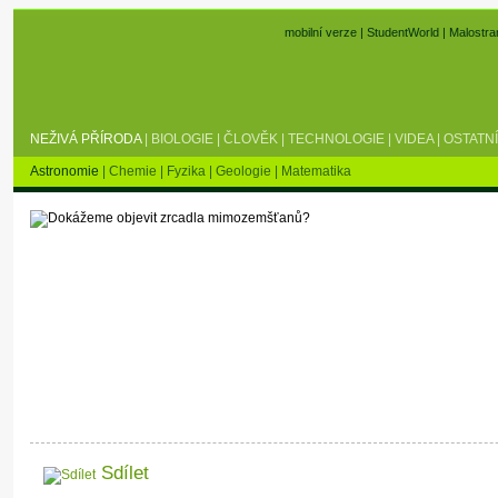
mobilní verze
|
StudentWorld
|
Malostra
NEŽIVÁ PŘÍRODA
|
BIOLOGIE
|
ČLOVĚK
|
TECHNOLOGIE
|
VIDEA
|
OSTATNÍ
Astronomie
|
Chemie
|
Fyzika
|
Geologie
|
Matematika
Sdílet