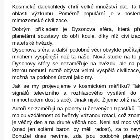
Kosmické dalekohledy chrlí velké množství dat. Ta l
oblasti výzkumu. Poměrně populární je v posled
mimozemské civilizace.
Dobrým příkladem je Dysonova sféra, která pře
planetární soustavy do obří koule, díky níž civiliz
mateřské hvězdy.
Dysonova sféra a další podobné věci obvykle počítají 
mnohem vyspělejší než ta naše. Nová studie na to jd
Dysonovy sféry se nezaměřuje na hvězdu, ale na pl
kterou nemusí nutně obývat velmi vyspělá civilizace,
možná na podobné úrovni jako my.
Jak se my projevujeme v kosmickém měřítku? Tak 
signálů televizního a rozhlasového vysílání d
mimochodem dost slabé). Jinak nijak. Žijeme totiž na 
Autoři se zaměřují na planety u červených trpaslíků.
malou vzdálenost od hvězdy vázanou rotaci, což znam
je věčný den a na druhé věčná noc. Není asi moc vý
(snad jen solární baroni by měli radost), za to n
Bohužel dnes nevíme, zda jsou podobné planet