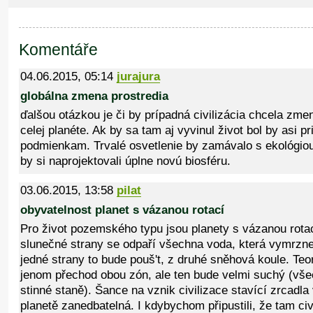
Komentáře
04.06.2015, 05:14
jurajura
globálna zmena prostredia
ďalšou otázkou je či by prípadná civilizácia chcela zme
celej planéte. Ak by sa tam aj vyvinul život bol by asi
podmienkam. Trvalé osvetlenie by zamávalo s ekológiou
by si naprojektovali úplne novú biosféru.
03.06.2015, 13:58
pilat
obyvatelnost planet s vázanou rotací
Pro život pozemského typu jsou planety s vázanou rota
slunečné strany se odpaří všechna voda, která vymrzne
jedné strany to bude pouš't, z druhé sněhová koule. Teo
jenom přechod obou zón, ale ten bude velmi suchý (vše
stinné staně). Šance na vznik civilizace stavící zrcadl
planetě zanedbatelná. I kdybychom připustili, že tam civi