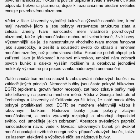
povrchu nanočástic. Pokud na povrch dopadne světlo s frekvencí, která
odpovídá frekvenci plazmonu, dojde k rezonančnímu předání světelné
energie povrchovému plazmonu.
Vědci z Rice University vytvářejí kulové a rýžovité nanočástice, které
mají nevodivé jádro a jsou pokryty vrstevnatou strukturou zlata a
železa. Změny tvaru nanočástic mění vlastnosti povrchových
plazmonů, takže tyto nanočástice mohou mít velmi krásné, živé barvy.
Významnější ale je, že nanostruktury vhodného tvaru mohou fungovat
jako superčočky, a zesílit a soustředit světlo do oblasti s mnohem
menšími rozměry, než je jeho vlnová délka. Pokud se podaří připojit je k
zařízení, jako je řádkovací tunelový mikroskop, umožní nám zobrazit
povrch buněk s daleko vyšším rozlišením a detekovat jednotlivé
molekuly významné pro proces vzniku nádorových onemocnění.
Zlaté nanočástice mohou sloužit k zobrazování nádorových buněk i na
základě jiných principů. Nemocné buňky jsou často pokryté bílkovinou
EGFR (epidermal growth factor receptor), zatímco zdravé buňky mají
této bílkoviny na povrchu mnohem méně. Vědci z Georgia Institute of
Technology a University of California využili toho, že zlaté nanokuličky
pokryté protilátkami proti EGFR se mnohem efektivněji vážou k
rakovinným buňkám. Nádorové buňky jsou pokryty zlatými
nanočásticemi, a proto výrazněji rozptylují a absorbují dopadající
světlo, což umožňuje jejich zobrazení. Absorpce světelných paprsků
nanočásticemi navíc vede k likvidaci rakovinných buněk při dvakrát
menší dopadající světelné energii než v případě zdravých buněk, takže
lze laserem efektivně a výběrově ničit jen nádorové buňky.