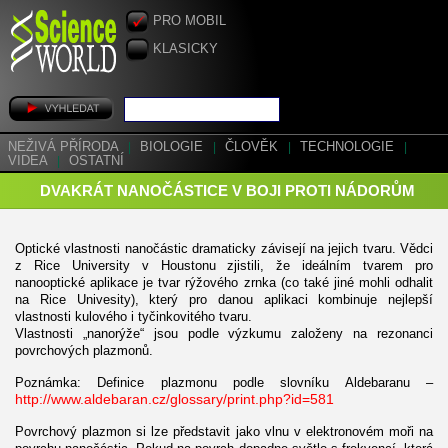
PRO MOBIL
KLASICKY
NEŽIVÁ PŘÍRODA
|
BIOLOGIE
|
ČLOVĚK
|
TECHNOLOGIE
|
VIDEA
|
OSTATNÍ
DVAKRÁT NANOČÁSTICE V BOJI PROTI NÁDORŮM
Optické vlastnosti nanočástic dramaticky závisejí na jejich tvaru. Vědci
z Rice University v Houstonu zjistili, že ideálním tvarem pro
nanooptické aplikace je tvar rýžového zrnka (co také jiné mohli odhalit
na Rice Univesity), který pro danou aplikaci kombinuje nejlepší
vlastnosti kulového i tyčinkovitého tvaru.
Vlastnosti „nanorýže“ jsou podle výzkumu založeny na rezonanci
povrchových plazmonů.
Poznámka: Definice plazmonu podle slovníku Aldebaranu –
http://www.aldebaran.cz/glossary/print.php?id=581
Povrchový plazmon si lze představit jako vlnu v elektronovém moři na