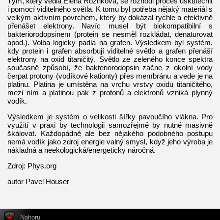
Tým, který vedla Elena Rozhkova, se rozhodl proces uskutečnit
i pomocí viditelného světla. K tomu byl potřeba nějaký materiál s
velkým aktivním povrchem, který by dokázal rychle a efektivně
přenášet elektrony. Navíc musel být biokompatibilní s
bakteriorodopsinem (protein se nesměl rozkládat, denaturovat
apod.). Volba logicky padla na grafen. Výsledkem byl systém,
kdy protein i grafen absorbují viditelné světlo a grafen přenáší
elektrony na oxid titaničitý. Světlo ze zeleného konce spektra
současně způsobí, že bakteriorodopsin začne z okolní vody
čerpat protony (vodíkové kationty) přes membránu a vede je na
platinu. Platina je umístěna na vrchu vrstvy oxidu titaničitého,
mezi ním a platinou pak z protonů a elektronů vzniká plynný
vodík.
Výsledkem je systém o velikosti šířky pavoučího vlákna. Pro
využití v praxi by technologii samozřejmě by nutné masivně
škálovat. Každopádně ale bez nějakého podobného postupu
nemá vodík jako zdroj energie valný smysl, když jeho výroba je
nákladná a neekologická/energeticky náročná.
Zdroj: Phys.org
autor Pavel Houser
Nahoru