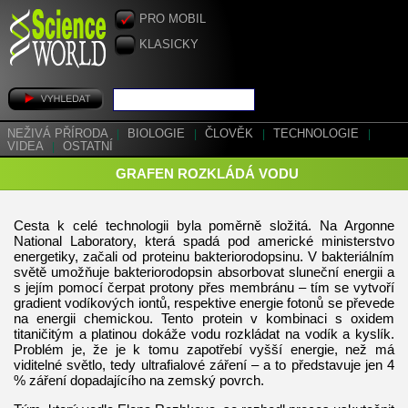
PRO MOBIL
KLASICKY
NEŽIVÁ PŘÍRODA
|
BIOLOGIE
|
ČLOVĚK
|
TECHNOLOGIE
|
VIDEA
|
OSTATNÍ
GRAFEN ROZKLÁDÁ VODU
Cesta k celé technologii byla poměrně složitá. Na Argonne
National Laboratory, která spadá pod americké ministerstvo
energetiky, začali od proteinu bakteriorodopsinu. V bakteriálním
světě umožňuje bakteriorodopsin absorbovat sluneční energii a
s jejím pomocí čerpat protony přes membránu – tím se vytvoří
gradient vodíkových iontů, respektive energie fotonů se převede
na energii chemickou. Tento protein v kombinaci s oxidem
titaničitým a platinou dokáže vodu rozkládat na vodík a kyslík.
Problém je, že je k tomu zapotřebí vyšší energie, než má
viditelné světlo, tedy ultrafialové záření – a to představuje jen 4
% záření dopadajícího na zemský povrch.