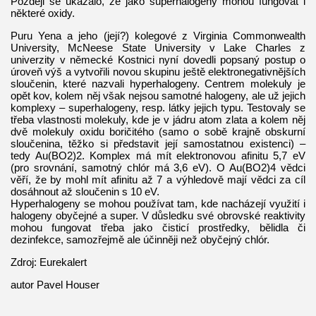
Později se ukázalo, že jako superhalogeny mohou fungovat i
některé oxidy.
Puru Yena a jeho (její?) kolegové z Virginia Commonwealth
University, McNeese State University v Lake Charles z
univerzity v německé Kostnici nyní dovedli popsaný postup o
úroveň výš a vytvořili novou skupinu ještě elektronegativnějších
sloučenin, které nazvali hyperhalogeny. Centrem molekuly je
opět kov, kolem něj však nejsou samotné halogeny, ale už jejich
komplexy – superhalogeny, resp. látky jejich typu. Testovaly se
třeba vlastnosti molekuly, kde je v jádru atom zlata a kolem něj
dvě molekuly oxidu boričitého (samo o sobě krajně obskurní
sloučenina, těžko si představit její samostatnou existenci) –
tedy Au(BO2)2. Komplex má mít elektronovou afinitu 5,7 eV
(pro srovnání, samotný chlór má 3,6 eV). O Au(BO2)4 vědci
věří, že by mohl mít afinitu až 7 a výhledově mají vědci za cíl
dosáhnout až sloučenin s 10 eV.
Hyperhalogeny se mohou používat tam, kde nacházejí využití i
halogeny obyčejné a super. V důsledku své obrovské reaktivity
mohou fungovat třeba jako čisticí prostředky, bělidla či
dezinfekce, samozřejmě ale účinněji než obyčejný chlór.
Zdroj: Eurekalert
autor Pavel Houser