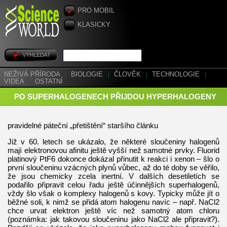
PRO MOBIL
KLASICKY
NEŽIVÁ PŘÍRODA
|
BIOLOGIE
|
ČLOVĚK
|
TECHNOLOGIE
|
VIDEA
|
OSTATNÍ
PO SUPERHALOGENECH PŘIJDOU HYPERHALOGENY
pravidelné páteční „přetištění“ staršího článku
Již v 60. letech se ukázalo, že některé sloučeniny halogenů
mají elektronovou afinitu ještě vyšší než samotné prvky. Fluorid
platinový PtF6 dokonce dokázal přinutit k reakci i xenon – šlo o
první sloučeninu vzácných plynů vůbec, až do té doby se věřilo,
že jsou chemicky zcela inertní. V dalších desetiletích se
podařilo připravit celou řadu ještě účinnějších superhalogenů,
vždy šlo však o komplexy halogenů s kovy. Typicky může jít o
běžné soli, k nimž se přidá atom halogenu navíc – např. NaCl2
chce urvat elektron ještě víc než samotný atom chloru
(poznámka: jak takovou sloučeninu jako NaCl2 ale připravit?).