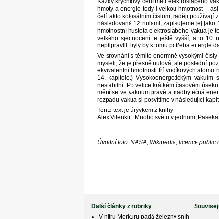
Každý krychlový centimetr elektroslabého vak
hmoty a energie tedy i velkou hmotnost – asi 
čelí takto kolosálním číslům, raději používaj
následovaná 12 nulami; zapisujeme jej jako 1
hmotnostní hustota elektroslabého vakua je t
velkého sjednocení je ještě vyšší, a to 10 n
nepřipravili: byly by k tomu potřeba energie 
Ve srovnání s těmito enormně vysokými čísly
mysleli, že je přesně nulová, ale poslední po
ekvivalentní hmotnosti tří vodíkových atomů 
14. kapitole.) Vysokoenergetickým vakuím se
nestabilní. Po velice krátkém časovém úseku
mění se ve vakuum pravé a nadbytečná energ
rozpadu vakua si posvítíme v následující kapit
Tento text je úryvkem z knihy
Alex Vilenkin: Mnoho světů v jednom, Paseka 
Úvodní foto: NASA, Wikipedia, licence public
Další články z rubriky
Souvisej
V nitru Merkuru padá železný sníh