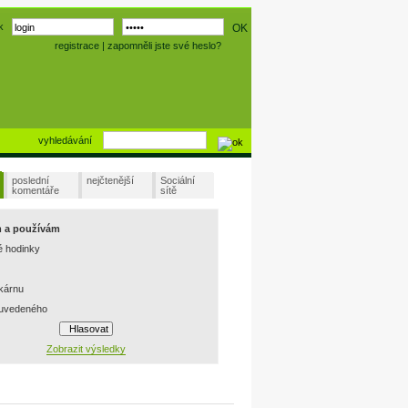
k
registrace
|
zapomněli jste své heslo?
vyhledávání
poslední
nejčtenější
Sociální
komentáře
sítě
m a používám
é hodinky
skárnu
 uvedeného
Zobrazit výsledky