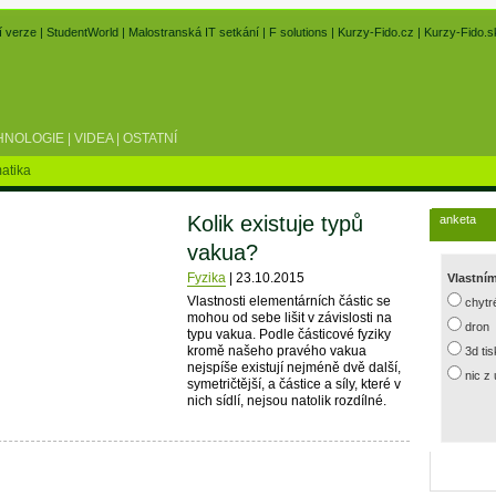
í verze
|
StudentWorld
|
Malostranská IT setkání
|
F solutions
|
Kurzy-Fido.cz
|
Kurzy-Fido.s
HNOLOGIE
|
VIDEA
|
OSTATNÍ
atika
Kolik existuje typů
anketa
vakua?
Fyzika
|
23.10.2015
Vlastní
Vlastnosti elementárních částic se
chytr
mohou od sebe lišit v závislosti na
dron
typu vakua. Podle částicové fyziky
kromě našeho pravého vakua
3d ti
nejspíše existují nejméně dvě další,
nic z
symetričtější, a částice a síly, které v
nich sídlí, nejsou natolik rozdílné.