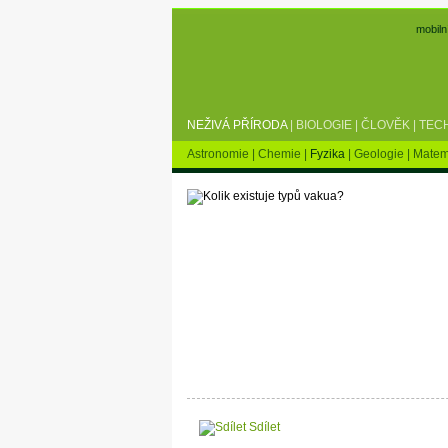
mobiln
NEŽIVÁ PŘÍRODA
|
BIOLOGIE
|
ČLOVĚK
|
TEC
Astronomie
|
Chemie
|
Fyzika
|
Geologie
|
Matem
Sdílet