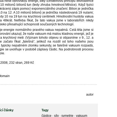
ua nese obrovskou energii, díky Einsteinovu principu ekvivalence
10 milionů bilionů tun (tedy zhruba hmotnost Měsíce). Když fyzici
í zkrácený zápis pomocí exponenciálního značení. Bilion je jednička
0 na 12. A 10 milionů bilionů je jednička následovaná 19 nulami;
edy 10 na 19 tun na krychlový centimetr. Hmotnostní hustota vakua
a 48krát. Netřeba říkat, že tato vakua jsme v laboratořích nikdy
daleko přesahující schopnosti současných technologií.
 je energie normálního pravého vakua nepatrná. Celá léta jsme si
zorování ukazují, že naše vakuum má malou kladnou energii, jež je
na krychlový metr. (Význam tohoto objevu si objasníme v 9., 12. a
 začalo říkat „falešná“, jelikož na rozdíl od toho našeho jsou
, typicky nepatrném zlomku sekundy, se falešné vakuum rozpadá,
ie se uvolňuje v podobě záplavy částic. Na podrobnosti procesu
ole.
2008, 232 stran, 269 Kč
 domain
autor
ící články
Tagy
částice
·
síly
·
symetrie
·
vakuum