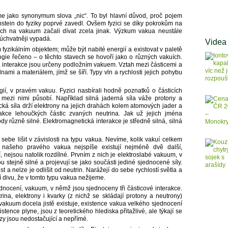
e jako synonymum slova „nic“. To byl hlavní důvod, proč pojem
instein do fyziky poprvé zavedl. Ovšem fyzici se díky pokrokům na
letech na vakuum začali dívat zcela jinak. Výzkum vakua neustále
i úchvatněji vypadá.
Videa
fyzikálním objektem; může být nabité energií a existovat v paletě
logie řečeno – o těchto stavech se hovoří jako o různých vakuích.
 a interakce jsou určeny podložním vakuem. Vztah mezi částicemi a
mi a materiálem, jímž se šíří. Typy vln a rychlosti jejich pohybu
í, v pravém vakuu. Fyzici nasbírali hodně poznatků o částicích
ž mezi nimi působí. Například silná jaderná síla váže protony a
ká síla drží elektrony na jejich drahách kolem atomových jader a
akce lehoučkých částic zvaných neutrina. Jak už jejich jména
rody různě silné. Elektromagnetická interakce je středně silná, silná
sebe lišit v závislosti na typu vakua. Nevíme, kolik vakuí celkem
ě našeho pravého vakua nejspíše existují nejméně dvě další,
dlí, nejsou natolik rozdílné. Prvním z nich je elektroslabé vakuum, v
 stejně silné a projevují se jako součásti jediné sjednocené síly.
 a nelze je odlišit od neutrin. Narážejí do sebe rychlostí světla a
 divu, že v tomto typu vakua nežijeme.
ocení, vakuum, v němž jsou sjednoceny tři částicové interakce.
ina, elektrony i kvarky (z nichž se skládají protony a neutrony)
vakuum docela jistě existuje, existence vakua velkého sjednocení
istence plyne, jsou z teoretického hlediska přitažlivé, ale týkají se
y jsou nedostačující a nepřímé.