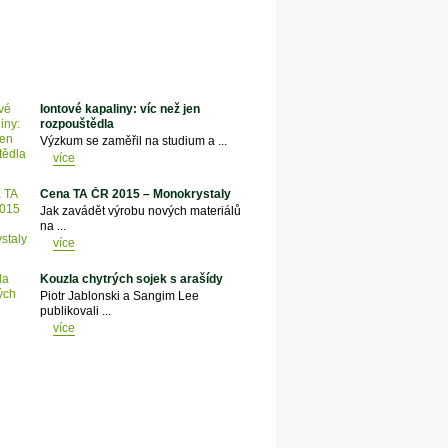
Iontové kapaliny: víc než jen
rozpouštědla
Výzkum se zaměřil na studium a ...
více
Cena TA ČR 2015 – Monokrystaly
Jak zavádět výrobu nových materiálů
na ...
více
Kouzla chytrých sojek s arašídy
Piotr Jablonski a Sangim Lee
publikovali ...
více