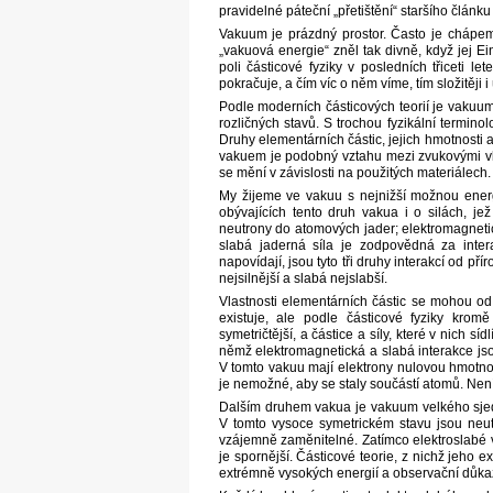
pravidelné páteční „přetištění“ staršího článku
Vakuum je prázdný prostor. Často je chápem
„vakuová energie“ zněl tak divně, když jej E
poli částicové fyziky v posledních třiceti 
pokračuje, a čím víc o něm víme, tím složitěji 
Podle moderních částicových teorií je vakuum 
rozličných stavů. S trochou fyzikální termino
Druhy elementárních částic, jejich hmotnosti
vakuem je podobný vztahu mezi zvukovými vlna
se mění v závislosti na použitých materiálech.
My žijeme ve vakuu s nejnižší možnou energi
obývajících tento druh vakua i o silách, je
neutrony do atomových jader; elektromagnetic
slabá jaderná síla je zodpovědná za inter
napovídají, jsou tyto tři druhy interakcí od pří
nejsilnější a slabá nejslabší.
Vlastnosti elementárních částic se mohou od 
existuje, ale podle částicové fyziky krom
symetričtější, a částice a síly, které v nich sí
němž elektromagnetická a slabá interakce jsou
V tomto vakuu mají elektrony nulovou hmotnost
je nemožné, aby se staly součástí atomů. Není
Dalším druhem vakua je vakuum velkého sjedn
V tomto vysoce symetrickém stavu jsou neutr
vzájemně zaměnitelné. Zatímco elektroslabé 
je spornější. Částicové teorie, z nichž jeho ex
extrémně vysokých energií a observační důkaz