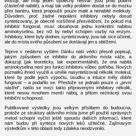
existují, ale mají jeden společný nešvar: jsou příliš polární
(částečně nabité), a mají tak velký problém dostat se do mozku
přes bariéru, která propouští pouze malé a nenabité molekuly.
Důvodem, proč žádné nepolární inhibitory nebyly dosud
syntetizovány, je obecně rozšířené přesvědčení, že pokud má
inhibitor fungovat, musí obsahovat jednu konkrétní nabitou
aminokyselinu, bez níž by nebyl schopen vazby na enzym.
Inhibitory, které byly dodnes syntetizovány, jsou tak sice účinné,
ale do místa svého působení se dostávají jen s obtížemi.
Teprve v nedávno vyšlém článku naši vědci přesně popisují,
jakým způsobem se inhibitor do aktivního místa váže, a
dokazují (jak teoreticky, tak experimentálně), že ona nabitá
aminokyselina není pro funkci inhibitoru vůbec potřeba. Nových
poznatků ihned využili a uměle nasyntetizovali několik molekul,
které by podle jejich výpočtu, úsudku a intuice měly dobře
fungovat – a podařilo se. Přestože se jednalo pouze o „první
nástřel“, našlo se mezi takto připravenými inhibitory několik,
které nesou mnohem menší náboj, a přitom neztrácejí svou
inhibiční schopnost.
Publikované výsledky jsou velkým příslibem do budoucna,
protože ze struktury aktivního místa jsme při použití správných
metod schopni vyčíst ještě spoustu dalších informací, které
nám budou při syntéze nových leků užitečné. Zajímavým
výsledkům v této oblasti tedy zdaleka neodzvonilo.