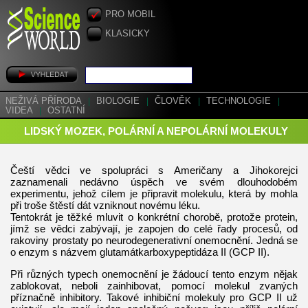
PRO MOBIL
KLASICKY
NEŽIVÁ PŘÍRODA
|
BIOLOGIE
|
ČLOVĚK
|
TECHNOLOGIE
|
VIDEA
|
OSTATNÍ
LIDSKÝ MOZEK, POLÁRNÍ A NEPOLÁRNÍ MOLEKULY
Čeští vědci ve spolupráci s Američany a Jihokorejci
zaznamenali nedávno úspěch ve svém dlouhodobém
experimentu, jehož cílem je připravit molekulu, která by mohla
při troše štěstí dát vzniknout novému léku.
Tentokrát je těžké mluvit o konkrétní chorobě, protože protein,
jímž se vědci zabývají, je zapojen do celé řady procesů, od
rakoviny prostaty po neurodegenerativní onemocnění. Jedná se
o enzym s názvem glutamátkarboxypeptidáza II (GCP II).
Při různých typech onemocnění je žádoucí tento enzym nějak
zablokovat, neboli zainhibovat, pomocí molekul zvaných
příznačně inhibitory. Takové inhibiční molekuly pro GCP II už