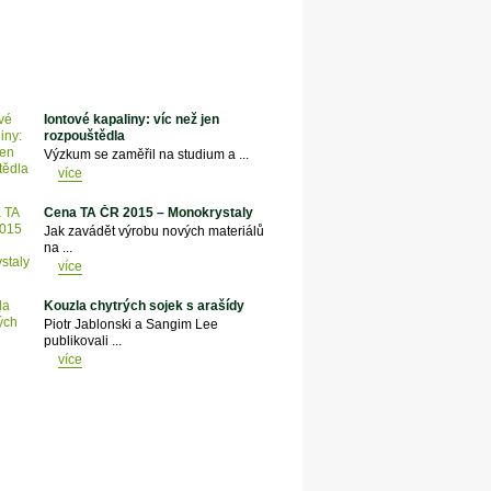
Iontové kapaliny: víc než jen
rozpouštědla
Výzkum se zaměřil na studium a ...
více
Cena TA ČR 2015 – Monokrystaly
Jak zavádět výrobu nových materiálů
na ...
více
Kouzla chytrých sojek s arašídy
Piotr Jablonski a Sangim Lee
publikovali ...
více