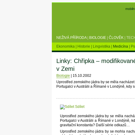
mobiln
NEŽIVÁ PŘÍRODA
|
BIOLOGIE
|
ČLOVĚK
|
TEC
Ekonomika
|
Historie
|
Lingvistika
|
Medicína
|
Ps
Linky: Chřipka – modifikovan
v Zemi
Biologie
|
15.10.2002
Uprostřed zemského jádra by se měla nacházet jak
Portugalci v Austrálii a Římané v Londýně, kdy 
Sdílet
Uprostřed zemského jádra by se měla nacházet 
Portugalci v Austrálii a Římané v Londýně, 
gravitační konstanta? Další série odkazů…
Uprostřed zemského jádra by se mohla nacház