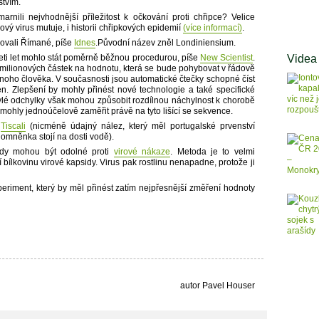
stvím.
arnili nejvhodnější příležitost k očkování proti chřipce? Velice
vý virus mutuje, i historii chřipkových epidemií
(více informací)
.
ovali Římané, píše
Idnes
.Původní název zněl Londiniensium.
Videa
ti let mohlo stát poměrně běžnou procedurou, píše
New Scientist
.
 milionových částek na hodnotu, která se bude pohybovat v řádově
dnoho člověka. V současnosti jsou automatické čtečky schopné číst
en. Zlepšení by mohly přinést nové technologie a také specifické
Zbylé odchylky však mohou způsobit rozdílnou náchylnost k chorobě
 mohly jednoúčelově zaměřit právě na tyto lišící se sekvence.
e
Tiscali
(nicméně údajný nález, který měl portugalské prvenství
omněnka stojí na dosti vodě).
šídy mohou být odolné proti
virové nákaze
. Metoda je to velmi
í bílkovinu virové kapsidy. Virus pak rostlinu nenapadne, protože ji
periment, který by měl přinést zatím nejpřesnější změření hodnoty
autor Pavel Houser