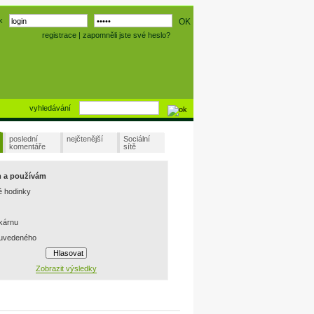
k
registrace
|
zapomněli jste své heslo?
vyhledávání
poslední
nejčtenější
Sociální
komentáře
sítě
m a používám
é hodinky
skárnu
 uvedeného
Zobrazit výsledky