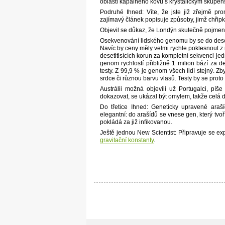
oblasti kapalného kovu s krystalickým skupen
Podruhé Ihned: Víte, že jste již zřejmě prom
zajímavý článek popisuje způsoby, jimž chřipko
Objevil se důkaz, že Londýn skutečně pojmen
Osekvenování lidského genomu by se do dese
Navíc by ceny měly velmi rychle poklesnout z
desetitisících korun za kompletní sekvenci je
genom rychlostí přibližně 1 milion bází za d
testy. Z 99,9 % je genom všech lidí stejný. 
srdce či různou barvu vlasů. Testy by se proto
Austrálii možná objevili už Portugalci, píš
dokazovat, se ukázal být omylem, takže celá d
Do třetice Ihned: Geneticky upravené ara
elegantní: do arašídů se vnese gen, který tvoř
pokládá za již infikovanou.
Ještě jednou New Scientist: Připravuje se ex
gravitační konstanty
.