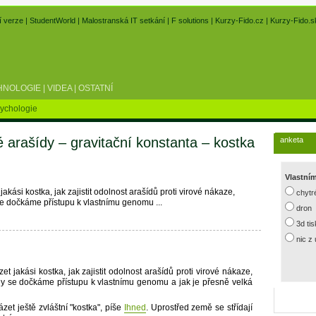
í verze
|
StudentWorld
|
Malostranská IT setkání
|
F solutions
|
Kurzy-Fido.cz
|
Kurzy-Fido.s
HNOLOGIE
|
VIDEA
|
OSTATNÍ
ychologie
é arašídy – gravitační konstanta – kostka
anketa
Vlastní
ási kostka, jak zajistit odolnost arašídů proti virové nákaze,
chytr
se dočkáme přístupu k vlastnímu genomu ...
dron
3d ti
nic z
jakási kostka, jak zajistit odolnost arašídů proti virové nákaze,
kdy se dočkáme přístupu k vlastnímu genomu a jak je přesně velká
et ještě zvláštní "kostka", píše
Ihned
. Uprostřed země se střídají