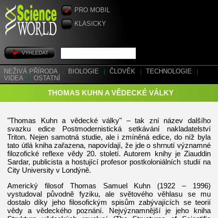
PRO MOBIL
KLASICKY
NEŽIVÁ PŘÍRODA
|
BIOLOGIE
|
ČLOVĚK
|
TECHNOLOGIE
|
VIDEA
|
OSTATNÍ
THOMAS KUHN A VĚDECKÉ VÁLKY
"Thomas Kuhn a vědecké války" – tak zní název dalšího
svazku edice Postmodernistická setkávání nakladatelství
Triton. Nejen samotná studie, ale i zmíněná edice, do níž byla
tato útlá kniha zařazena, napovídají, že jde o shrnutí významné
filozofické reflexe vědy 20. století. Autorem knihy je Ziauddin
Sardar, publicista a hostující profesor postkoloniálních studií na
City University v Londýně.
Americký filosof Thomas Samuel Kuhn (1922 – 1996)
vystudoval původně fyziku, ale světového věhlasu se mu
dostalo díky jeho filosofickým spisům zabývajících se teorií
vědy a vědeckého poznání. Nejvýznamnější je jeho kniha