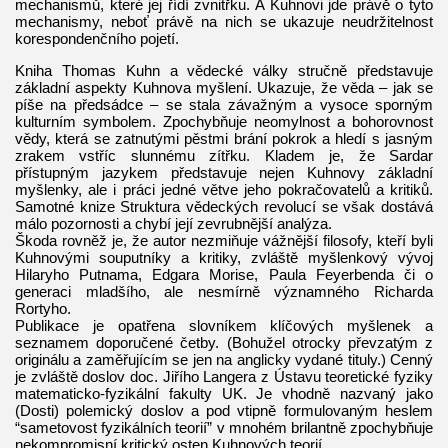
mechanismů, které jej řídí zvnitřku. A Kuhnovi jde právě o tyto
mechanismy, neboť právě na nich se ukazuje neudržitelnost
korespondenčního pojetí.
Kniha Thomas Kuhn a vědecké války stručně představuje
základní aspekty Kuhnova myšlení. Ukazuje, že věda – jak se
píše na předsádce – se stala závažným a vysoce sporným
kulturním symbolem. Zpochybňuje neomylnost a bohorovnost
vědy, která se zatnutými pěstmi brání pokrok a hledí s jasným
zrakem vstříc slunnému zítřku. Kladem je, že Sardar
přístupným jazykem představuje nejen Kuhnovy základní
myšlenky, ale i práci jedné větve jeho pokračovatelů a kritiků.
Samotné knize Struktura vědeckých revolucí se však dostává
málo pozornosti a chybí její zevrubnější analýza.
Škoda rovněž je, že autor nezmiňuje vážnější filosofy, kteří byli
Kuhnovými souputníky a kritiky, zvláště myšlenkový vývoj
Hilaryho Putnama, Edgara Morise, Paula Feyerbenda či o
generaci mladšího, ale nesmírně významného Richarda
Rortyho.
Publikace je opatřena slovníkem klíčových myšlenek a
seznamem doporučené četby. (Bohužel otrocky převzatým z
originálu a zaměřujícím se jen na anglicky vydané tituly.) Cenný
je zvláště doslov doc. Jiřího Langera z Ústavu teoretické fyziky
matematicko-fyzikální fakulty UK. Je vhodně nazvaný jako
(Dosti) polemický doslov a pod vtipně formulovaným heslem
“sametovost fyzikálních teorií” v mnohém brilantně zpochybňuje
nekompromisní kritický osten Kuhnových teorií.