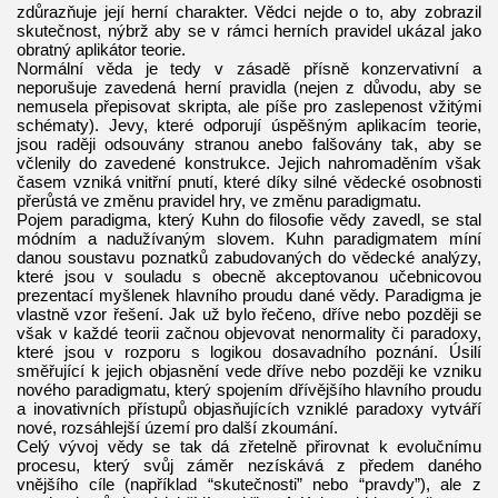
zdůrazňuje její herní charakter. Vědci nejde o to, aby zobrazil
skutečnost, nýbrž aby se v rámci herních pravidel ukázal jako
obratný aplikátor teorie.
Normální věda je tedy v zásadě přísně konzervativní a
neporušuje zavedená herní pravidla (nejen z důvodu, aby se
nemusela přepisovat skripta, ale píše pro zaslepenost vžitými
schématy). Jevy, které odporují úspěšným aplikacím teorie,
jsou raději odsouvány stranou anebo falšovány tak, aby se
včlenily do zavedené konstrukce. Jejich nahromaděním však
časem vzniká vnitřní pnutí, které díky silné vědecké osobnosti
přerůstá ve změnu pravidel hry, ve změnu paradigmatu.
Pojem paradigma, který Kuhn do filosofie vědy zavedl, se stal
módním a nadužívaným slovem. Kuhn paradigmatem míní
danou soustavu poznatků zabudovaných do vědecké analýzy,
které jsou v souladu s obecně akceptovanou učebnicovou
prezentací myšlenek hlavního proudu dané vědy. Paradigma je
vlastně vzor řešení. Jak už bylo řečeno, dříve nebo později se
však v každé teorii začnou objevovat nenormality či paradoxy,
které jsou v rozporu s logikou dosavadního poznání. Úsilí
směřující k jejich objasnění vede dříve nebo později ke vzniku
nového paradigmatu, který spojením dřívějšího hlavního proudu
a inovativních přístupů objasňujících vzniklé paradoxy vytváří
nové, rozsáhlejší území pro další zkoumání.
Celý vývoj vědy se tak dá zřetelně přirovnat k evolučnímu
procesu, který svůj záměr nezískává z předem daného
vnějšího cíle (například “skutečnosti” nebo “pravdy”), ale z