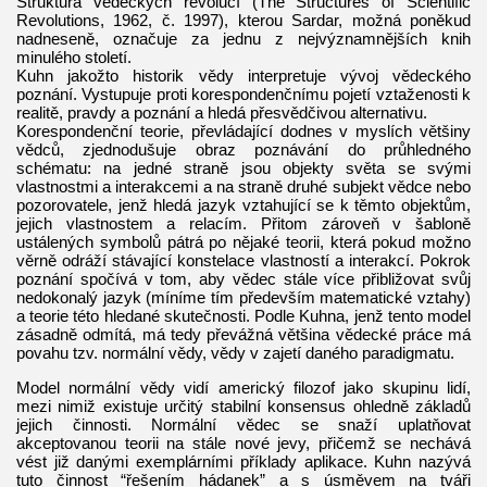
Struktura vědeckých revolucí (The Structures of Scientific
Revolutions, 1962, č. 1997), kterou Sardar, možná poněkud
nadneseně, označuje za jednu z nejvýznamnějších knih
minulého století.
Kuhn jakožto historik vědy interpretuje vývoj vědeckého
poznání. Vystupuje proti korespondenčnímu pojetí vztaženosti k
realitě, pravdy a poznání a hledá přesvědčivou alternativu.
Korespondenční teorie, převládající dodnes v myslích většiny
vědců, zjednodušuje obraz poznávání do průhledného
schématu: na jedné straně jsou objekty světa se svými
vlastnostmi a interakcemi a na straně druhé subjekt vědce nebo
pozorovatele, jenž hledá jazyk vztahující se k těmto objektům,
jejich vlastnostem a relacím. Přitom zároveň v šabloně
ustálených symbolů pátrá po nějaké teorii, která pokud možno
věrně odráží stávající konstelace vlastností a interakcí. Pokrok
poznání spočívá v tom, aby vědec stále více přibližovat svůj
nedokonalý jazyk (míníme tím především matematické vztahy)
a teorie této hledané skutečnosti. Podle Kuhna, jenž tento model
zásadně odmítá, má tedy převážná většina vědecké práce má
povahu tzv. normální vědy, vědy v zajetí daného paradigmatu.
Model normální vědy vidí americký filozof jako skupinu lidí,
mezi nimiž existuje určitý stabilní konsensus ohledně základů
jejich činnosti. Normální vědec se snaží uplatňovat
akceptovanou teorii na stále nové jevy, přičemž se nechává
vést již danými exemplárními příklady aplikace. Kuhn nazývá
tuto činnost “řešením hádanek” a s úsměvem na tváři