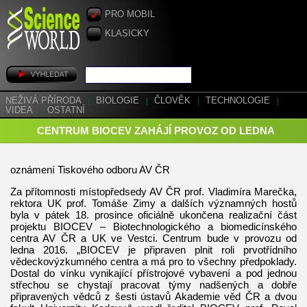
PRO MOBIL
KLASICKY
NEŽIVÁ PŘÍRODA
|
BIOLOGIE
|
ČLOVĚK
|
TECHNOLOGIE
|
VIDEA
|
OSTATNÍ
CENTRUM BIOCEV ZAHÁJÍ PROVOZ OD LEDNA
oznámení Tiskového odboru AV ČR
Za přítomnosti místopředsedy AV ČR prof. Vladimíra Marečka,
rektora UK prof. Tomáše Zimy a dalších významných hostů
byla v pátek 18. prosince oficiálně ukončena realizační část
projektu BIOCEV – Biotechnologického a biomedicínského
centra AV ČR a UK ve Vestci. Centrum bude v provozu od
ledna 2016. „BIOCEV je připraven plnit roli prvotřídního
vědeckovýzkumného centra a má pro to všechny předpoklady.
Dostal do vínku vynikající přístrojové vybavení a pod jednou
střechou se chystají pracovat týmy nadšených a dobře
připravených vědců z šesti ústavů Akademie věd ČR a dvou