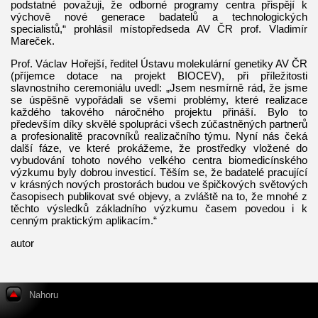
podstatné považuji, že odborné programy centra přispějí k
výchově nové generace badatelů a technologických
specialistů,“ prohlásil místopředseda AV ČR prof. Vladimír
Mareček.
Prof. Václav Hořejší, ředitel Ústavu molekulární genetiky AV ČR
(příjemce dotace na projekt BIOCEV), při příležitosti
slavnostního ceremoniálu uvedl: „Jsem nesmírně rád, že jsme
se úspěšně vypořádali se všemi problémy, které realizace
každého takového náročného projektu přináší. Bylo to
především díky skvělé spolupráci všech zúčastněných partnerů
a profesionalitě pracovníků realizačního týmu. Nyní nás čeká
další fáze, ve které prokážeme, že prostředky vložené do
vybudování tohoto nového velkého centra biomedicínského
výzkumu byly dobrou investicí. Těším se, že badatelé pracující
v krásných nových prostorách budou ve špičkových světových
časopisech publikovat své objevy, a zvláště na to, že mnohé z
těchto výsledků základního výzkumu časem povedou i k
cenným praktickým aplikacím.“
autor
Nahoru