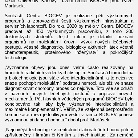
fakult Univerzity Karlovy,“ uvedl ředitel BIOCEV prof. Pavel
Martásek.
Součástí Centra BIOCEV je realizace pěti výzkumných
programů a zprovoznění šesti výzkumných infrastruktur a
servisních laboratoří. Do roku 2020 by mělo v Centru BIOCEV
pracovat až 450 výzkumných pracovníků, z toho 200
doktorských studentů. Jejich cílem je detailní poznání
organismů na molekulární úrovni, vývoj nových léčebných
postupů, včasné diagnostiky, biologicky aktivních látek včetně
chemoterapeutik, proteinového inženýrství a pokročilých
technologií.
„Významné objevy jsou dnes velmi často realizovány na
hranicích tradičních vědeckých disciplín. Současná biomedicína
a biotechnologie jsou stále více interdisciplinární, a to nejen ve
snaze pochopit molekulární podstatu nemoci, ale též ve snaze
diagnostikovat chorobný proces co nejdříve. Toto vše se odráží
v návrzích nových léčebných postupů a přípravě nových
medikamentů. Pět hlavních vědeckých programů BIOCEV bylo
koncipováno tak, aby byly významně interdisciplinární a
maximálně komplementární. Věřím, že vzájemná bezprostřední
komunikace mezi jednotlivými vědci v rámci BIOCEV přinese
významnou přidanou hodnotu,“ dodal prof. Martásek.
„Nejnovější technologie v centrálních laboratořích budou přitom
zpřístupněny i firmám či týmům z jiných institucí. Za neméně