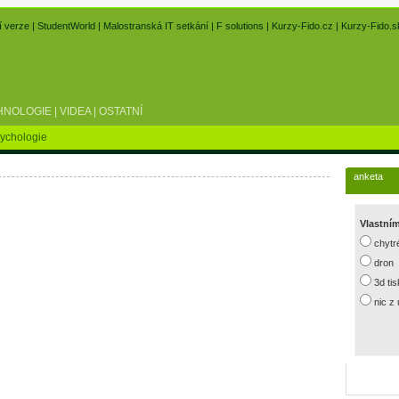
í verze
|
StudentWorld
|
Malostranská IT setkání
|
F solutions
|
Kurzy-Fido.cz
|
Kurzy-Fido.s
HNOLOGIE
|
VIDEA
|
OSTATNÍ
ychologie
anketa
Vlastní
chytr
dron
3d ti
nic z