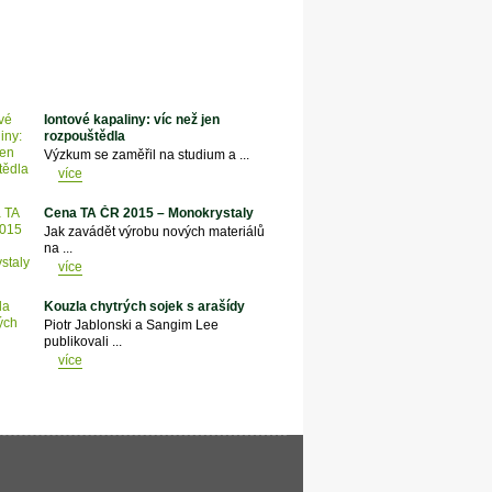
Iontové kapaliny: víc než jen
rozpouštědla
Výzkum se zaměřil na studium a ...
více
Cena TA ČR 2015 – Monokrystaly
Jak zavádět výrobu nových materiálů
na ...
více
Kouzla chytrých sojek s arašídy
Piotr Jablonski a Sangim Lee
publikovali ...
více