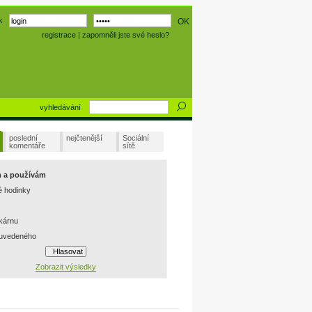
k
registrace
|
zapomněli jste své heslo?
vyhledávání
poslední
nejčtenější
Sociální
komentáře
sítě
m a používám
é hodinky
skárnu
 uvedeného
Zobrazit výsledky