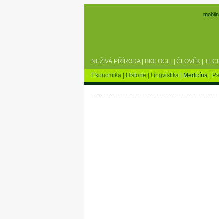
mobiln
NEŽIVÁ PŘÍRODA
|
BIOLOGIE
|
ČLOVĚK
|
TEC
Ekonomika
|
Historie
|
Lingvistika
|
Medicína
|
Ps