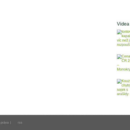
Videa
 práva
|
rss