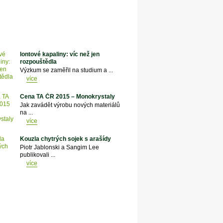
Iontové kapaliny: víc než jen
rozpouštědla
Výzkum se zaměřil na studium a ...
více
Cena TA ČR 2015 – Monokrystaly
Jak zavádět výrobu nových materiálů
na ...
více
Kouzla chytrých sojek s arašídy
Piotr Jablonski a Sangim Lee
publikovali ...
více