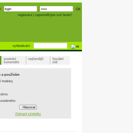
k
registrace
|
zapomněli jste své heslo?
vyhledávání
poslední
nejčtenější
Sociální
komentáře
sítě
m a používám
é hodinky
skárnu
 uvedeného
Zobrazit výsledky