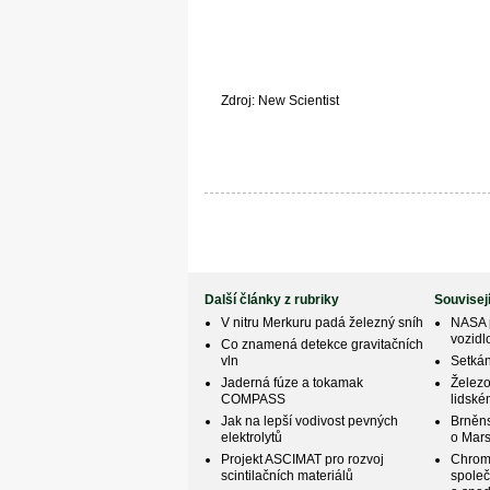
Zdroj: New Scientist
Další články z rubriky
Souvisej
V nitru Merkuru padá železný sníh
NASA p
vozidl
Co znamená detekce gravitačních
vln
Setkán
Jaderná fúze a tokamak
Železo
COMPASS
lidsk
Jak na lepší vodivost pevných
Brněn
elektrolytů
o Mar
Projekt ASCIMAT pro rozvoj
Chrom
scintilačních materiálů
společ