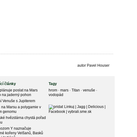
autor Pavel Houser
ící články
Tagy
lánuje poslat na Mars
hrom
·
mars
·
Titan
·
venuše
·
o na jaderný pohon
vodopád
í Venuše s Jupiterem
Linkuj
|
Jagg
|
Delicious
|
 na Marsu a polygamie v
ém genomu
Facebook
|
vybrali.sme.sk
ské hvězdárna chystá pořad
su
ozom Y naznačuje
né kořeny Velšanů, Basků