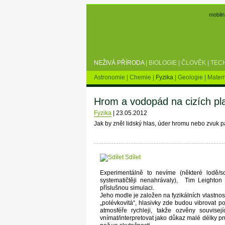
mobiln
NEŽIVÁ PŘÍRODA
|
BIOLOGIE
|
ČLOVĚK
|
TEC
Astronomie
|
Chemie
|
Fyzika
|
Geologie
|
Matem
Hrom a vodopád na cizích pl
Fyzika
|
23.05.2012
Jak by zněl lidský hlas, úder hromu nebo zvuk 
Sdílet
Experimentálně to nevíme (některé lodě/so
systematičtěji nenahrávaly), Tim Leighton
příslušnou simulaci.
Jeho modle je založen na fyzikálních vlastno
„polévkovitá“, hlasivky zde budou vibrovat po
atmosféře rychleji, takže ozvěny souvisej
vnímat/interpretovat jako důkaz malé délky 