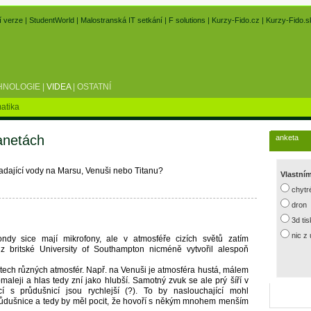
í verze
|
StudentWorld
|
Malostranská IT setkání
|
F solutions
|
Kurzy-Fido.cz
|
Kurzy-Fido.s
HNOLOGIE
|
VIDEA
|
OSTATNÍ
atika
anetách
anketa
padající vody na Marsu, Venuši nebo Titanu?
Vlastní
chytr
dron
3d ti
nic z
ndy sice mají mikrofony, ale v atmosféře cizích světů zatím
 z britské University of Southampton nicméně vytvořil alespoň
stech různých atmosfér. Např. na Venuši je atmosféra hustá, málem
maleji a hlas tedy zní jako hlubší. Samotný zvuk se ale prý šíří v
ící s průdušnicí jsou rychlejší (?). To by naslouchající mohl
průdušnice a tedy by měl pocit, že hovoří s někým mnohem menším