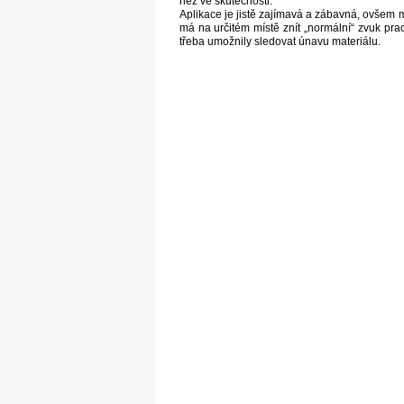
než ve skutečnosti.
Aplikace je jistě zajímavá a zábavná, ovšem mo
má na určitém místě znít „normální“ zvuk pra
třeba umožnily sledovat únavu materiálu.