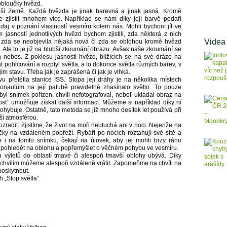
 obloučky hvězd.
ší Země. Každá hvězda je jinak barevná a jinak jasná. Kromě
zjistit mnohem více. Například se nám díky její barvě podaří
údaj v poznání vlastností vesmíru kolem nás. Mohli bychom jít ve
asností jednotlivých hvězd bychom zjistili, zda některá z nich
Videa
 zda se neobjevila nějaká nová či zda se oblohou kromě hvězd
 Ale to je již na hlubší zkoumání obrazu. Avšak naše zkoumání se
 nebes. Z poklesu jasností hvězd, blížících se na své dráze na
ohlcování a rozptyl světla, a to dokonce světla různých barev, v
ím stavu. Třeba jak je zaprášená či jak je vlhká.
u přelétla stanice ISS. Stopa její dráhy je na několika místech
onautům na její palubě pravidelně zhasínalo světlo. To pouze
byl snímek pořízen, chvíli nefotografoval, neboť ukládal obraz na
t“ umožňuje získat další informaci. Můžeme si například díky ní
pohybuje. Ostatně, tato metoda se již mnoho desítek let používá při
ší atmosférou.
radit. Zjistíme, že život na moři neutuchá ani v noci. Nejenže na
ičky na vzdáleném pobřeží. Rybáři po nocích roztahují své sítě a
e i na tomto snímku, čekají na úlovek, aby jej mohli brzy ráno
čas pohledět na oblohu a popřemýšlet o věčném pohybu ve vesmíru.
 výletů do oblastí tmavé či alespoň tmavší oblohy ubývá. Díky
 chvílím můžeme alespoň vzdáleně vrátit. Zapomeňme na chvíli na
oskytnout.
„Stop světla“.