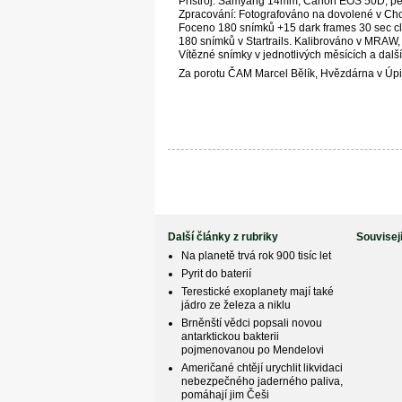
Přístroj: Samyang 14mm, Canon EOS 50D, pev
Zpracování: Fotografováno na dovolené v Cho
Foceno 180 snímků +15 dark frames 30 sec cl
180 snímků v Startrails. Kalibrováno v MRAW,
Vítězné snímky v jednotlivých měsících a dal
Za porotu ČAM Marcel Bělík, Hvězdárna v Úpi
Další články z rubriky
Souvisej
Na planetě trvá rok 900 tisíc let
Pyrit do baterií
Terestické exoplanety mají také
jádro ze železa a niklu
Brněnští vědci popsali novou
antarktickou bakterii
pojmenovanou po Mendelovi
Američané chtějí urychlit likvidaci
nebezpečného jaderného paliva,
pomáhají jim Češi