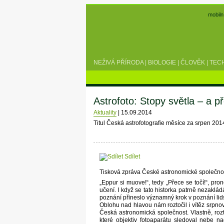
mobiln
NEŽIVÁ PŘÍRODA
|
BIOLOGIE
|
ČLOVĚK
|
TEC
Astrofoto: Stopy světla – a p
Aktuality
|
15.09.2014
Titul Česká astrofotografie měsíce za srpen 201
Sdílet
Tisková zpráva České astronomické společno
„Eppur si muove!“, tedy „Přece se točí!“, pro
učení. I když se tato historka patrně nezaklád
poznání přineslo významný krok v poznání lidst
Oblohu nad hlavou nám roztočil i vítěz srpnov
Česká astronomická společnost. Vlastně, roz
které objektiv fotoaparátu sledoval nebe 