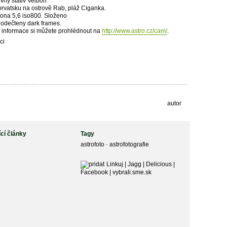
ný stativ Velbon
rvatsku na ostrově Rab, pláž Ciganka.
ona 5,6 iso800. Složeno
 odečteny dark frames.
ší informace si můžete prohlédnout na
http://www.astro.cz/cam/
.
ci
autor
ící články
Tagy
astrofoto
·
astrofotografie
Linkuj
|
Jagg
|
Delicious
|
Facebook
|
vybrali.sme.sk