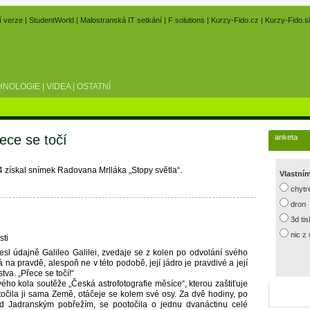
í verze
|
StudentWorld
|
Malostranská IT setkání
|
F solutions
|
Kurzy-Fido.cz
|
Kurzy-Fido.s
HNOLOGIE
|
VIDEA
|
OSTATNÍ
řece se točí
anketa
4 získal snímek Radovana Mrlláka „Stopy světla“.
Vlastní
chytr
dron
3d ti
nic z
sti
nesl údajně Galileo Galilei, zvedaje se z kolen po odvolání svého
á na pravdě, alespoň ne v této podobě, její jádro je pravdivé a její
va. „Přece se točí!“
ého kola soutěže „Česká astrofotografie měsíce“, kterou zaštiťuje
točila ji sama Země, otáčeje se kolem své osy. Za dvě hodiny, po
nad Jadranským pobřežím, se pootočila o jednu dvanáctinu celé