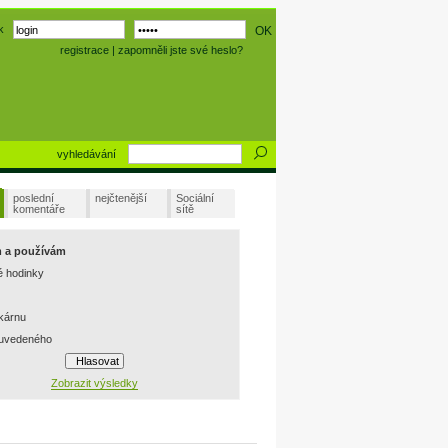
k
registrace
|
zapomněli jste své heslo?
vyhledávání
poslední
nejčtenější
Sociální
komentáře
sítě
m a používám
é hodinky
skárnu
 uvedeného
Zobrazit výsledky