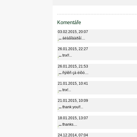
Komentáře
03.02.2015, 20:07
.
...
áëàãîäàðåí....
26.01.2015, 22:27
.
...
tnx!!...
26.01.2015, 21:53
.
...
ñýíêñ çà èíôó....
21.01.2015, 10:41
.
...
tnx!...
21.01.2015, 10:09
.
...
thank you!!...
18.01.2015, 13:07
.
...
thanks....
24.12.2014, 07:04