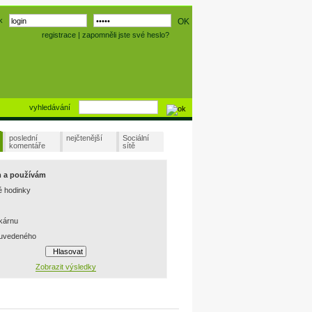
k
registrace
|
zapomněli jste své heslo?
vyhledávání
poslední
nejčtenější
Sociální
komentáře
sítě
m a používám
é hodinky
skárnu
 uvedeného
Zobrazit výsledky