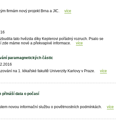
ým firmám nový projekt Brna a JIC.
více
016
budila tato hvězda díky Keplerovi pořádný rozruch. Psalo se
í zde máme nové a překvapivé informace.
více
vání paramagnetických částic
02.2016
zování na 1. lékařské fakultě Univerzity Karlovy v Praze.
více
 přináší data o počasí
ostem novou informační službu o povětrnostních podmínkách.
více