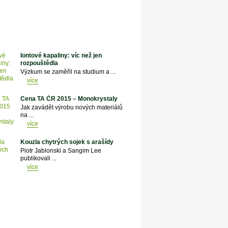
Iontové kapaliny: víc než jen
rozpouštědla
Výzkum se zaměřil na studium a ...
více
Cena TA ČR 2015 – Monokrystaly
Jak zavádět výrobu nových materiálů
na ...
více
Kouzla chytrých sojek s arašídy
Piotr Jablonski a Sangim Lee
publikovali ...
více