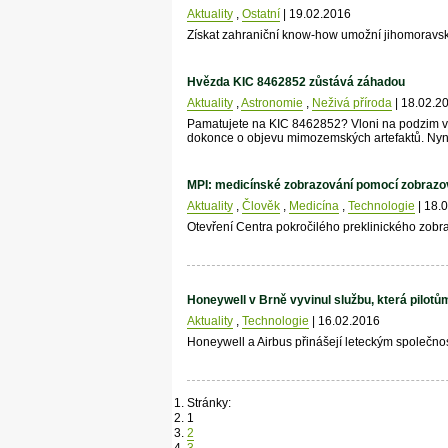
Aktuality
,
Ostatní
| 19.02.2016
Získat zahraniční know-how umožní jihomoravsk
Hvězda KIC 8462852 zůstává záhadou
Aktuality
,
Astronomie
,
Neživá příroda
| 18.02.2
Pamatujete na KIC 8462852? Vloni na podzim vz
dokonce o objevu mimozemských artefaktů. Nyn
MPI: medicínské zobrazování pomocí zobrazo
Aktuality
,
Člověk
,
Medicína
,
Technologie
| 18.
Otevření Centra pokročilého preklinického zobra
Honeywell v Brně vyvinul službu, která pilotům
Aktuality
,
Technologie
| 16.02.2016
Honeywell a Airbus přinášejí leteckým společn
Stránky:
1
2