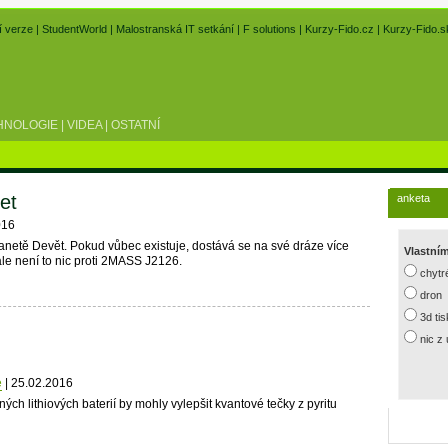
í verze
|
StudentWorld
|
Malostranská IT setkání
|
F solutions
|
Kurzy-Fido.cz
|
Kurzy-Fido.s
HNOLOGIE
|
VIDEA
|
OSTATNÍ
et
anketa
016
netě Devět. Pokud vůbec existuje, dostává se na své dráze více
Vlastní
e není to nic proti 2MASS J2126.
chytr
dron
3d ti
nic z
e
| 25.02.2016
žných lithiových baterií by mohly vylepšit kvantové tečky z pyritu