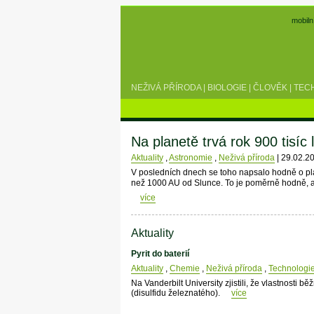
mobiln
NEŽIVÁ PŘÍRODA
|
BIOLOGIE
|
ČLOVĚK
|
TEC
Na planetě trvá rok 900 tisíc l
Aktuality
,
Astronomie
,
Neživá příroda
| 29.02.2
V posledních dnech se toho napsalo hodně o pla
než 1000 AU od Slunce. To je poměrně hodně, al
více
Aktuality
Pyrit do baterií
Aktuality
,
Chemie
,
Neživá příroda
,
Technologi
Na Vanderbilt University zjistili, že vlastnosti bě
(disulfidu železnatého).
více