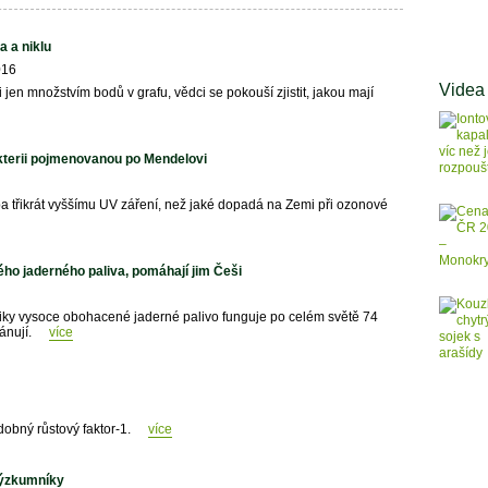
a a niklu
016
Videa
en množstvím bodů v grafu, vědci se pokouší zjistit, jakou mají
kterii pojmenovanou po Mendelovi
uba třikrát vyššímu UV záření, než jaké dopadá na Zemi při ozonové
ého jaderného paliva, pomáhají jim Češi
tiky vysoce obohacené jaderné palivo funguje po celém světě 74
lánují.
více
odobný růstový faktor-1.
více
výzkumníky