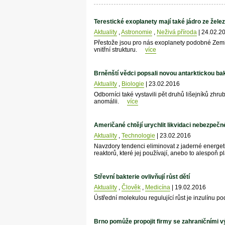
Terestické exoplanety mají také jádro ze želez
Aktuality
,
Astronomie
,
Neživá příroda
| 24.02.2
Přestože jsou pro nás exoplanety podobné Zemi j
vnitřní strukturu.
více
Brněnští vědci popsali novou antarktickou ba
Aktuality
,
Biologie
| 23.02.2016
Odborníci také vystavili pět druhů lišejníků zhr
anomálii.
více
Američané chtějí urychlit likvidaci nebezpečn
Aktuality
,
Technologie
| 23.02.2016
Navzdory tendenci eliminovat z jaderné energe
reaktorů, které jej používají, anebo to alespoň p
Střevní bakterie ovlivňují růst dětí
Aktuality
,
Člověk
,
Medicína
| 19.02.2016
Ústřední molekulou regulující růst je inzulínu p
Brno pomůže propojit firmy se zahraničními 